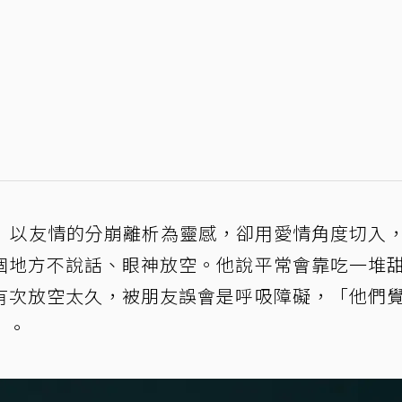
ㄌ」以友情的分崩離析為靈感，卻用愛情角度切入
個地方不說話、眼神放空。他說平常會靠吃一堆
有次放空太久，被朋友誤會是呼吸障礙，「他們
」。