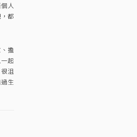
張個人
吧，都
慮、擔
以一起
」很沮
透過生