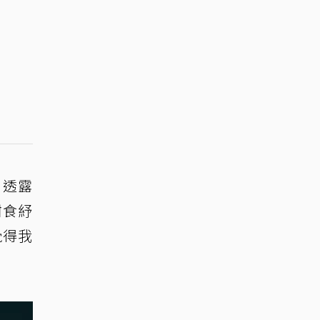
，透露
甜食紓
覺得我