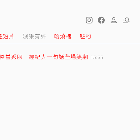
噓短片
娛樂有評
哈燒榜
噓粉
圾袋當秀服 經紀人一句話全場笑翻
15:35