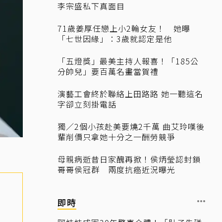
李宗盛私下真面目
71歲姜厚任戀上小2輪女友！ 她曝
「七世因緣」：3歲就認定是他
「五燈獎」最美主持人報喜！「185公
分帥兒」要百萬名畫當賀禮
演藝工會終於聯絡上田路路 她一聽這名
字卻立刻掛電話
獨／2個小孩赴美要燒2千萬 曲艾玲嘆後
輩削價只拿她十分之一酬勞競爭
母親病逝昔日家醜再掀！侯炳瑩認封鎖
哥哥侯冠群 兩度抗癌近況曝光
即時