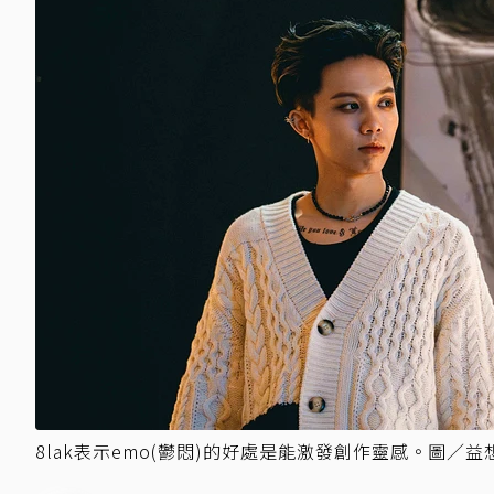
8lak表示emo(鬱悶)的好處是能激發創作靈感。圖／