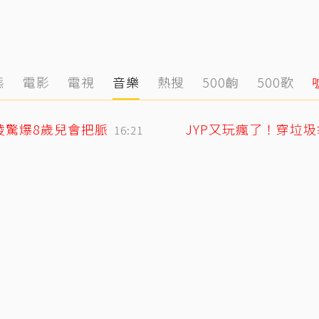
態
電影
電視
音樂
熱搜
500齣
500歌
凌驚爆8歲兒會把脈
JYP又玩瘋了！穿垃
16:21