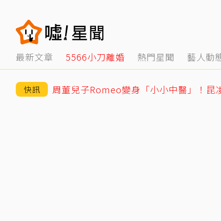
最新文章
5566小刀離婚
熱門星聞
藝人動
周董兒子Romeo變身「小小中醫」！昆
快訊