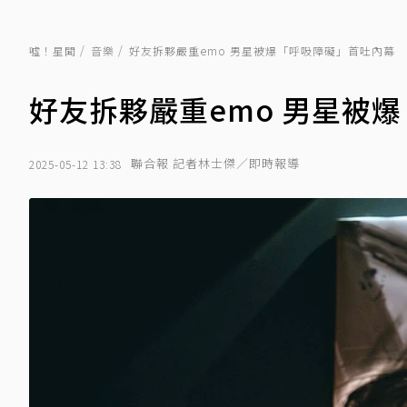
噓！星聞
音樂
好友拆夥嚴重emo 男星被爆「呼吸障礙」首吐內幕
好友拆夥嚴重emo 男星被
聯合報 記者林士傑／即時報導
2025-05-12 13:38