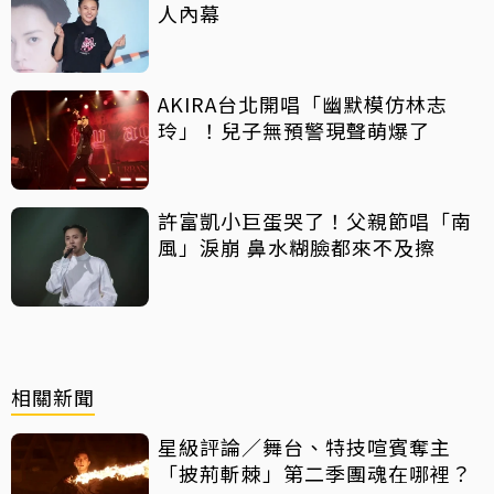
人內幕
AKIRA台北開唱「幽默模仿林志
玲」！兒子無預警現聲萌爆了
許富凱小巨蛋哭了！父親節唱「南
風」淚崩 鼻水糊臉都來不及擦
相關新聞
星級評論／舞台、特技喧賓奪主
「披荊斬棘」第二季團魂在哪裡？