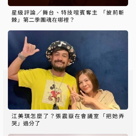
星級評論／舞台、特技喧賓奪主 「披荊斬
棘」第二季團魂在哪裡？
江美琪怎麼了？張震嶽在會議室「把她弄
哭」過分了