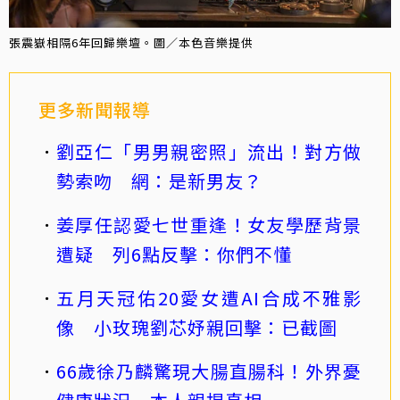
張震嶽相隔6年回歸樂壇。圖／本色音樂提供
更多新聞報導
劉亞仁「男男親密照」流出！對方做
勢索吻 網：是新男友？
姜厚任認愛七世重逢！女友學歷背景
遭疑 列6點反擊：你們不懂
五月天冠佑20愛女遭AI合成不雅影
像 小玫瑰劉芯妤親回擊：已截圖
66歲徐乃麟驚現大腸直腸科！外界憂