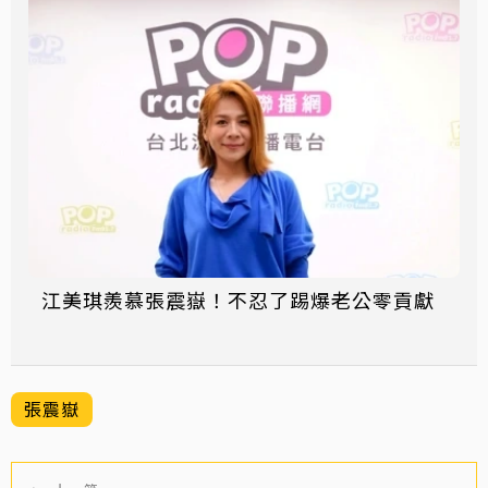
江美琪羨慕張震嶽！不忍了踢爆老公零貢獻
張震嶽