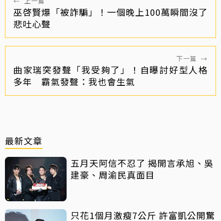
←
上一篇
巫啓賢爆「被詐騙」！一個晚上100萬瞬間沒了
悲吐心聲
下一篇
→
曲家瑞突發聲「我受夠了」！自曝討好型人格
多年 霸氣發聲：我也會生氣
最新文章
五月天阿信不忍了 揭開言承旭、吳
建豪、周渝民真面目
只花1個月激瘦7公斤 許富凱公開驚