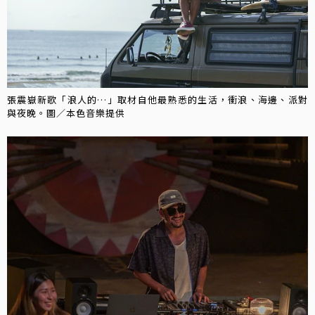
張震嶽新歌「浪人的…」取材自他最熟悉的生活，衝浪、海邊、派對
與夜晚。圖／本色音樂提供