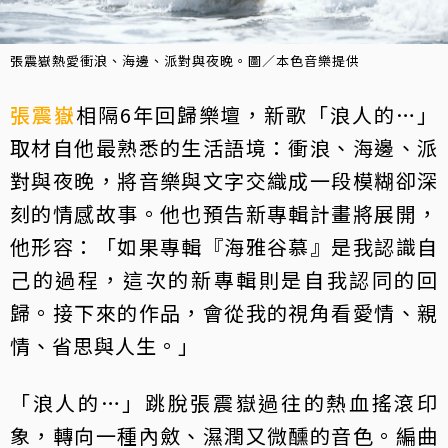
張震嶽熱愛衝浪、海邊、派對與夜晚。圖／本色音樂提供
張震嶽
相隔6年回歸樂壇，新歌「浪人的…」
取材自他最熟悉的生活語境：衝浪、海邊、派
對與夜晚，將音樂與文字交織成一段模糊卻深
刻的情感故事。他也預告新專輯計畫將展開，
他形容：「如果專輯『海雅谷慕』是我認識自
己的過程，這次的新專輯則是自我認同的回
歸。接下來的作品，會從我的視角看愛情、親
情、省思與人生。」
「浪人的…」跳脫張震嶽過往的熱血搖滾印
象，轉向一種內斂、濕潤又微醺的音色。編曲