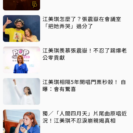
江美琪怎麼了？張震嶽在會議室
「把她弄哭」過分了
江美琪羨慕張震嶽！不忍了踢爆老
公零貢獻
江美琪相隔5年開唱門票秒殺！ 自
曝：會有驚喜
獨／「人間四月天」片尾曲原唱近
況！江美琪不忍淚崩親揭真相