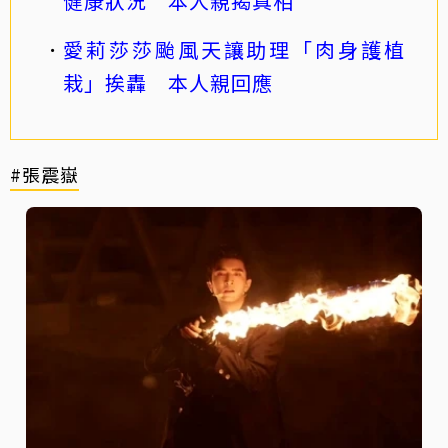
健康狀況 本人親揭真相
愛莉莎莎颱風天讓助理「肉身護植
栽」挨轟 本人親回應
#張震嶽