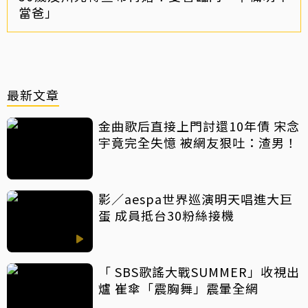
當爸」
最新文章
金曲歌后直接上門討還10年債 宋念
宇竟完全失憶 被網友狠吐：渣男！
影／aespa世界巡演明天唱進大巨
蛋 成員抵台30粉絲接機
「 SBS歌謠大戰SUMMER」收視出
爐 崔傘「震胸舞」震暈全網