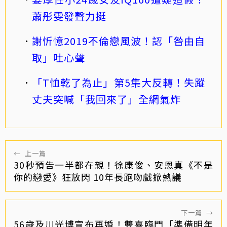
蕭彤雯發聲力挺
謝忻憶2019不倫戀風波！認「咎由自
取」吐心聲
「T恤乾了為止」第5集大反轉！失蹤
丈夫突喊「我回來了」全網氣炸
←
上一篇
30秒預告一半都在親！徐康俊、安恩真《不是
你的戀愛》狂放閃 10年長跑吻戲掀熱議
下一篇
→
56歲及川光博宣布再婚！雙喜臨門「準備明年