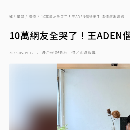
噓！星聞
音樂
10萬網友全哭了！王ADEN偕爸出手 追憶癌逝媽媽
10萬網友全哭了！王ADEN
聯合報 記者林士傑／即時報導
2025-05-19 12:12