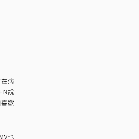
初在病
EN說
個喜歡
MV也