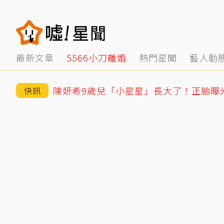
最新文章
5566小刀離婚
熱門星聞
藝人動
與台玻千金結婚12年被爆離婚 小刀認了
快訊