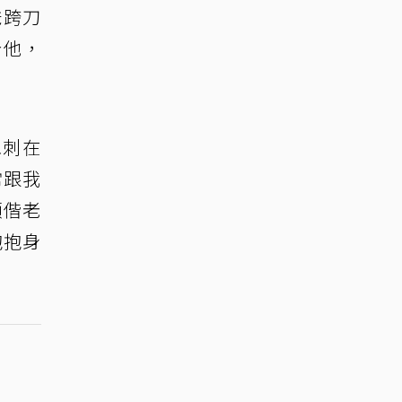
爸跨刀
合他，
像刺在
常跟我
頭偕老
抱抱身