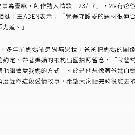
故事為靈感，創作動人情歌「23/17」，MV有爸
相挺，王ADEN表示：「覺得守護愛的題材很適
添力道。」
結婚，多年前媽媽罹患胃癌過世，爸爸把媽媽的圖
的約定，帶著媽媽的抱枕出國拍照留念，「我爸
表他繼續愛我媽的方式」。於是他想像著爸媽白
角度詮釋這段愛情故事，希望大家聽完歌後能去