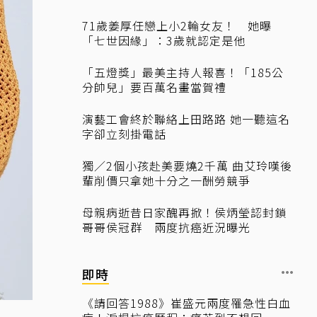
71歲姜厚任戀上小2輪女友！ 她曝
「七世因緣」：3歲就認定是他
「五燈獎」最美主持人報喜！「185公
分帥兒」要百萬名畫當賀禮
演藝工會終於聯絡上田路路 她一聽這名
字卻立刻掛電話
獨／2個小孩赴美要燒2千萬 曲艾玲嘆後
輩削價只拿她十分之一酬勞競爭
母親病逝昔日家醜再掀！侯炳瑩認封鎖
哥哥侯冠群 兩度抗癌近況曝光
即時
《請回答1988》崔盛元兩度罹急性白血