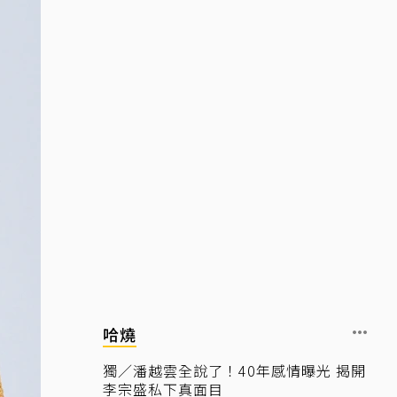
哈燒
獨／潘越雲全說了！40年感情曝光 揭開
李宗盛私下真面目