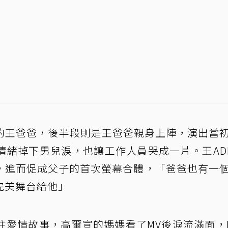
輕時的王爸爸，後半段則是王爸爸親身上陣，演出當
情緒掉下男兒淚，也讓工作人員哭成一片。王AD
，進而促成父子的首次螢幕合體，「爸爸也有一
完美舞台給他」
往愛情故事，高爾宣的媽媽看了MV後淚流滿面，