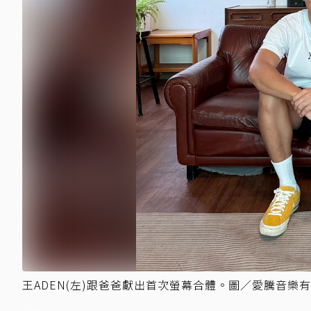
王ADEN(左)跟爸爸獻出首次螢幕合體。圖／愛騰音樂