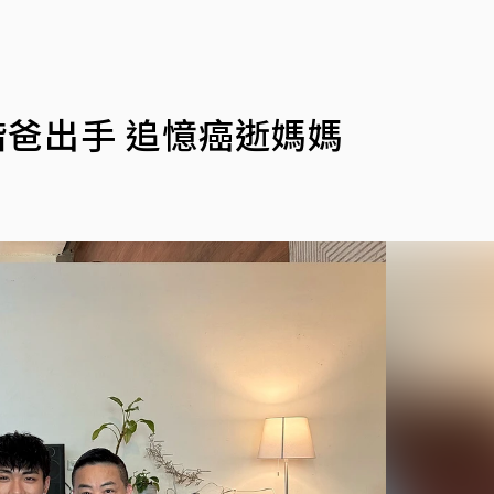
偕爸出手 追憶癌逝媽媽