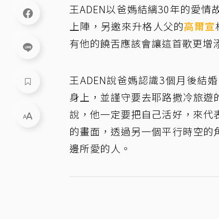
王ADEN以爸媽結縭30年的愛情
上陣，另邀來升格人父的
高爾宣
有他的饒舌應該會讓這首歌更增
王ADEN說爸媽認識3個月後
身上，並謹守要去耶路撒冷旅遊
說，他一定要把自己活好，來代
的畫面，透過另一個平行時空的
邊所愛的人。