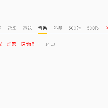
態
電影
電視
音樂
熱搜
500齣
500歌
！證實：已分開一陣子
14:36
陳妍希9歲兒「小星星」長大了！正臉曝光 網驚：陳曉縮小版
14:13