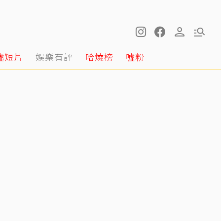
噓短片
娛樂有評
哈燒榜
噓粉
王凱摯友Jeff談多年兄弟情 長太像連王媽媽都哭了：看到他想到兒子
14:26