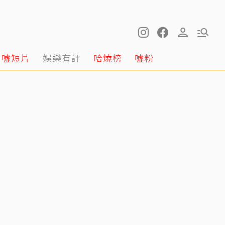
噓短片
娛樂有評
哈燒榜
噓粉