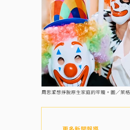
周思潔想掙脫原生家庭的牢籠。圖／萊
更多新聞報導