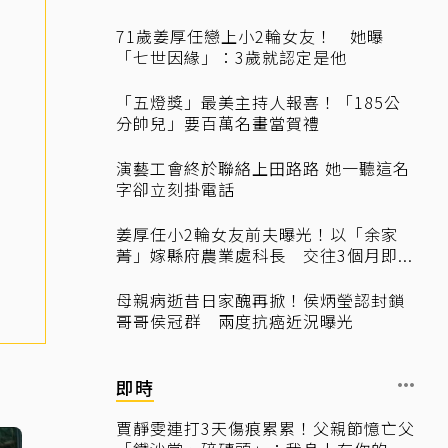
71歲姜厚任戀上小2輪女友！ 她曝
「七世因緣」：3歲就認定是他
「五燈獎」最美主持人報喜！「185公
分帥兒」要百萬名畫當賀禮
演藝工會終於聯絡上田路路 她一聽這名
字卻立刻掛電話
姜厚任小2輪女友前夫曝光！以「余家
菁」嫁縣府農業處科長 交往3個月即...
母親病逝昔日家醜再掀！侯炳瑩認封鎖
哥哥侯冠群 兩度抗癌近況曝光
即時
賈靜雯連打3天傷痕累累！父親節憶亡父