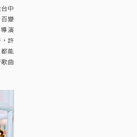
從台中
身百變
供導演
時，許
家都能
著歌曲