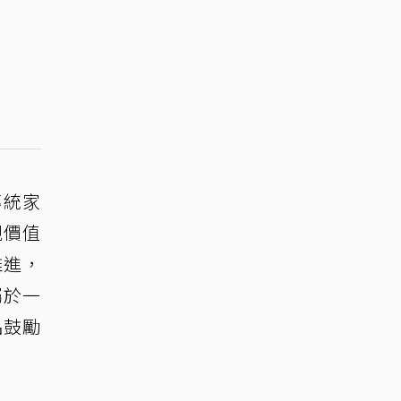
傳統家
親價值
推進，
屬於一
品鼓勵