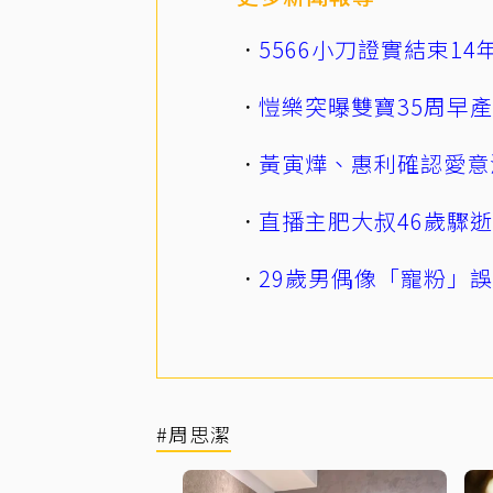
5566小刀證實結束1
愷樂突曝雙寶35周早
黃寅燁、惠利確認愛意
直播主肥大叔46歲驟
29歲男偶像「寵粉」
#周思潔