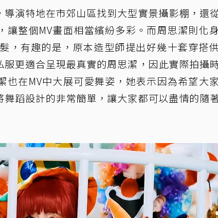
，導演特地在市郊山區找到大型實景攝影棚，還
，讓整個MV畫面相當繽紛多彩。而周思潔則化
假髮，有趣的是，原本造型師提出好幾十套穿搭
私服更適合呈現最真實的周思潔，因此實際拍攝
潔也在MV中大展可愛舞姿，她表示因為希望大
將舞蹈設計的非常簡單，讓大家都可以盡情的隨