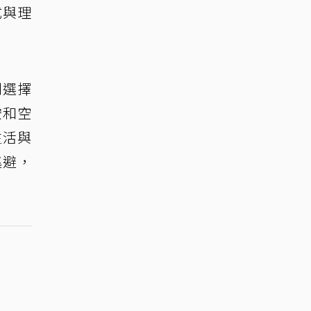
式與理
則選擇
安和空
生活與
逃避，