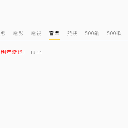
動態
電影
電視
音樂
熱搜
500齣
500歌
備明年當爸」
13:14