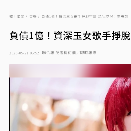
噓！星聞
音樂
負債1億！資深玉女歌手掙脫牢籠 親吐現況：要勇敢
負債1億！資深玉女歌手掙脫
聯合報 記者梅衍儂／即時報導
2025-05-21 08:52