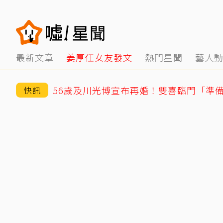
最新文章
姜厚任女友發文
熱門星聞
藝人
56歲及川光博宣布再婚！雙喜臨門「準
快訊