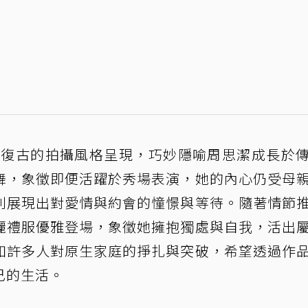
以復古的拍攝風格呈現，巧妙隱喻周思潔成長於
舞，象徵即便活躍於秀場表演，她的內心仍受母
則展現出對愛情與約會的憧憬與等待。隨著情節
麗禮服優雅登場，象徵她擁抱獨處與自我，活出
如許多人對原生家庭的掙扎與突破，希望透過作
己的生活。