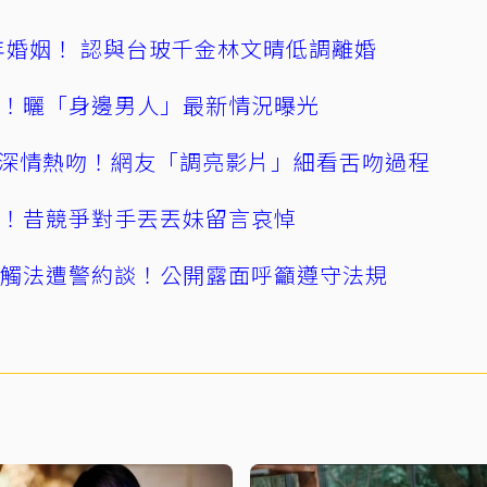
4年婚姻！ 認與台玻千金林文晴低調離婚
產！曬「身邊男人」最新情況曝光
深情熱吻！網友「調亮影片」細看舌吻過程
逝！昔競爭對手丟丟妹留言哀悼
誤觸法遭警約談！公開露面呼籲遵守法規