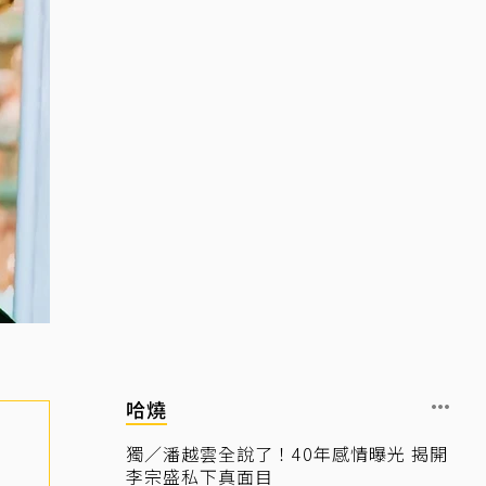
哈燒
獨／潘越雲全說了！40年感情曝光 揭開
李宗盛私下真面目