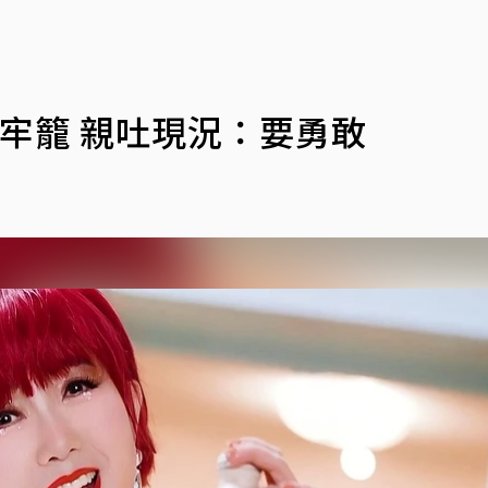
牢籠 親吐現況：要勇敢