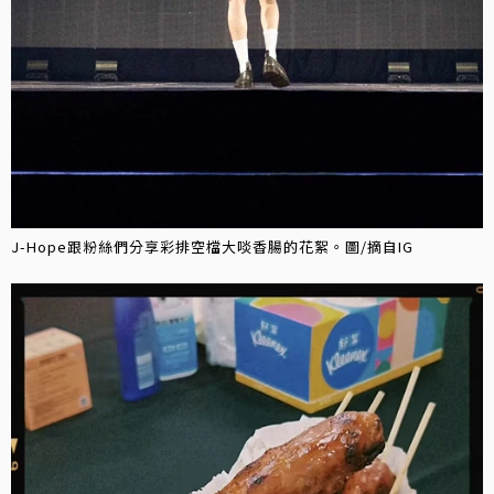
J-Hope跟粉絲們分享彩排空檔大啖香腸的花絮。圖/摘自IG