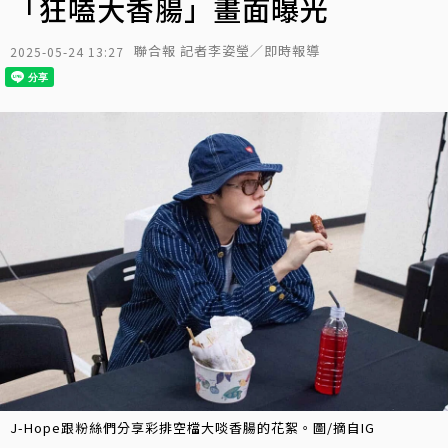
「狂嗑大香腸」畫面曝光
聯合報 記者李姿瑩／即時報導
2025-05-24 13:27
J-Hope跟粉絲們分享彩排空檔大啖香腸的花絮。圖/摘自IG