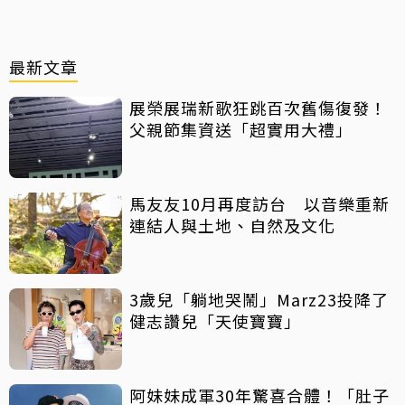
最新文章
展榮展瑞新歌狂跳百次舊傷復發！
父親節集資送「超實用大禮」
馬友友10月再度訪台 以音樂重新
連結人與土地、自然及文化
3歲兒「躺地哭鬧」Marz23投降了
健志讚兒「天使寶寶」
阿妹妹成軍30年驚喜合體！「肚子