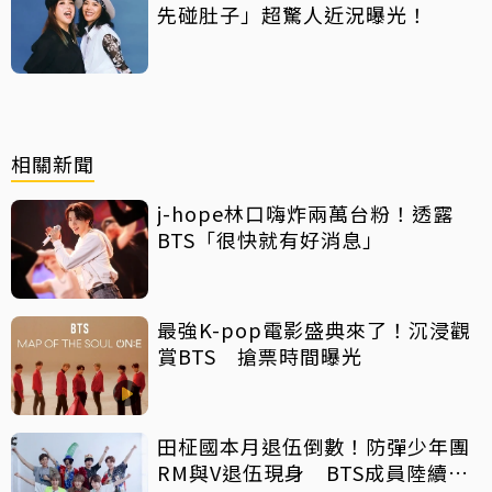
先碰肚子」超驚人近況曝光！
相關新聞
j-hope林口嗨炸兩萬台粉！透露
BTS「很快就有好消息」
最強K-pop電影盛典來了！沉浸觀
賞BTS 搶票時間曝光
田柾國本月退伍倒數！防彈少年團
RM與V退伍現身 BTS成員陸續回