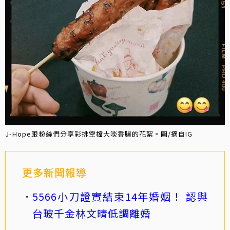
J-Hope跟粉絲們分享彩排空檔大啖香腸的花絮。圖/摘自IG
更多新聞報導
5566小刀證實結束14年婚姻！ 認與
台玻千金林文晴低調離婚