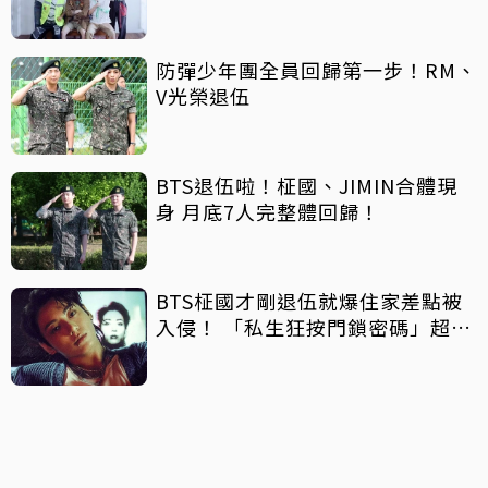
歸舞台
防彈少年團全員回歸第一步！RM、
V光榮退伍
BTS退伍啦！柾國、JIMIN合體現
身 月底7人完整體回歸！
BTS柾國才剛退伍就爆住家差點被
入侵！ 「私生狂按門鎖密碼」超恐
怖