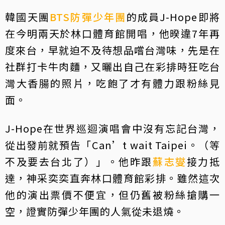
韓國天團
BTS
防彈少年團
的成員J-Hope即將
在今明兩天於林口體育館開唱，他暌違7年再
度來台，早就迫不及待想品嚐台灣味，先是在
社群打卡牛肉麵，又曬出自己在彩排時狂吃台
灣大香腸的照片，吃飽了才有體力跟粉絲見
面。
J-Hope在世界巡迴演唱會中沒有忘記台灣，
從出發前就預告「Can’t wait Taipei。（等
不及要去台北了）」。他昨跟
蘇志燮
接力抵
達，神采奕奕直奔林口體育館彩排。雖然這次
他的演出票價不便宜，但仍舊被粉絲搶購一
空，證實防彈少年團的人氣從未退燒。