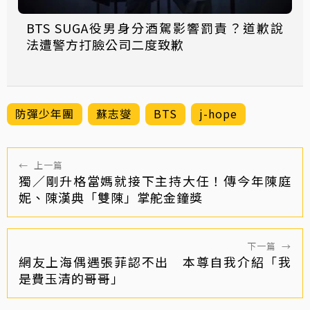
BTS SUGA役男身分酒駕影響罰責？道歉說
法遭警方打臉公司二度致歉
防彈少年團
蘇志燮
BTS
j-hope
←
上一篇
獨／剛升格當媽就接下主持大任！傳今年陳庭
妮、陳漢典「雙陳」掌舵金鐘獎
下一篇
→
網友上海偶遇張菲認不出 本尊自我介紹「我
是費玉清的哥哥」