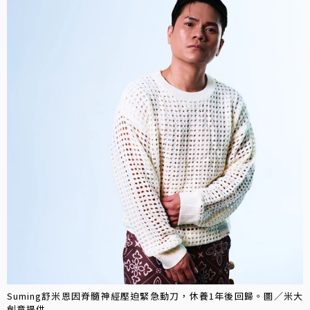
Suming舒米恩因脊髓神經壓迫緊急動刀，休養1年後回歸。圖／米大
創意提供