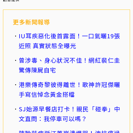
更多新聞報導
IU耳疾惡化後首露面！一口氣曬19張
近照 真實狀態全曝光
曾涉毒、身心狀況不佳！網紅裴仁圭
驚傳陳屍自宅
港樂傳奇黎彼得離世！歌神許冠傑曬
手寫信悼念黃金搭檔
SJ始源早餐店打卡！親民「碰拳」中
文直問：我停車可以嗎？