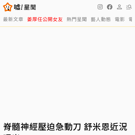
最新文章
姜厚任公開女友
熱門星聞
藝人動態
電影
電
脊髓神經壓迫急動刀 舒米恩近況