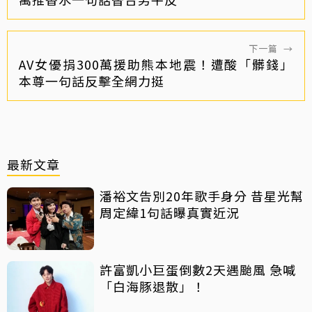
下一篇
→
AV女優捐300萬援助熊本地震！遭酸「髒錢」
本尊一句話反擊全網力挺
最新文章
潘裕文告別20年歌手身分 昔星光幫
周定緯1句話曝真實近況
許富凱小巨蛋倒數2天遇颱風 急喊
「白海豚退散」！