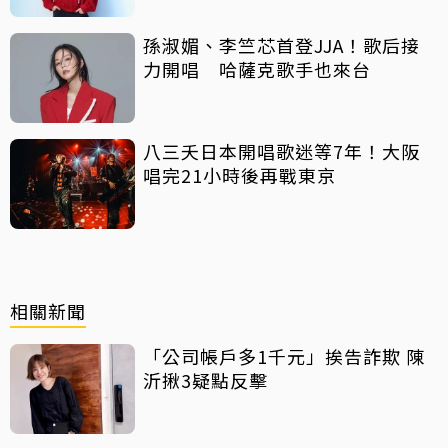
孫淑媚、李竺芯首登JJA！歌后接
力開唱 哈薩克歌手也來台
八三夭日本開唱歌迷等7年！大阪
唱完21小時後再戰東京
相關新聞
「公司帳戶多1千元」挨告詐欺 陳
沂揪3疑點反擊