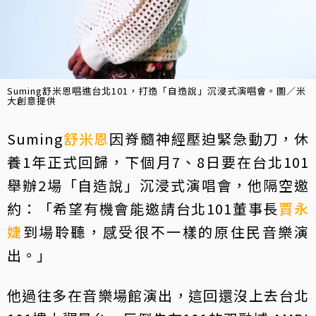
Suming舒米恩唱進台北101，打造「自造說」沉浸式演唱會。圖／米
大創意提供
Suming
舒米恩
因脊髓神經壓迫緊急動刀，休
養1年正式回歸，下個月7、8日要在台北101
舉辦2場「自造說」沉浸式演唱會，他隔空邀
約：「希望有機會能邀請台北101董事長
賈永
婕
到場聆聽，感受很不一樣的原住民音樂演
出。」
他過往多在音樂場館演出，這回還沒上去台北