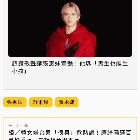
超讚歌聲讓張惠妹驚艷！他爆「男生也能生
小孩」
張惠妹
舒米恩
賈永婕
←
上一篇
獨／韓女嫌台男「很臭」掀熱議！唐綺陽砸百
萬推香水一句話替台男平反