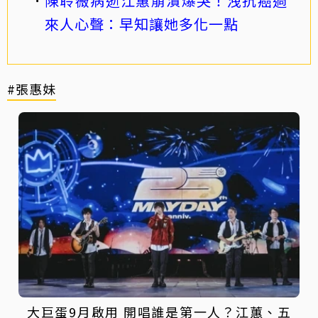
陳聆薇病逝江蕙崩潰爆哭！洩抗癌過
來人心聲：早知讓她多化一點
#張惠妹
大巨蛋9月啟用 開唱誰是第一人？江蕙、五