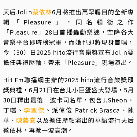
天后Jolin
蔡依林
6月將推出萬眾矚目的全新專
輯「Pleasure」，同名領銜之作
「Pleasure」28日首播轟動樂迷，空降各大
音樂平台即時榜冠軍，而她也即將現身首唱，
今（30）日2025 hito流行音樂獎宣布Jolin要
擔任典禮壓軸，帶來「Pleasure」現場演出。
Hit Fm聯播網主辦的2025 hito流行音樂獎頒
獎典禮，6月21日在台北小巨蛋盛大登場，5月
30日釋出最後一波卡司名單，包含J.Sheon、
丁噹、
李聖傑
、派偉俊 Patrick Brasca、陳
華、
陳勢安
以及擔任壓軸演出的華語流行天后
蔡依林，再掀一波高潮。