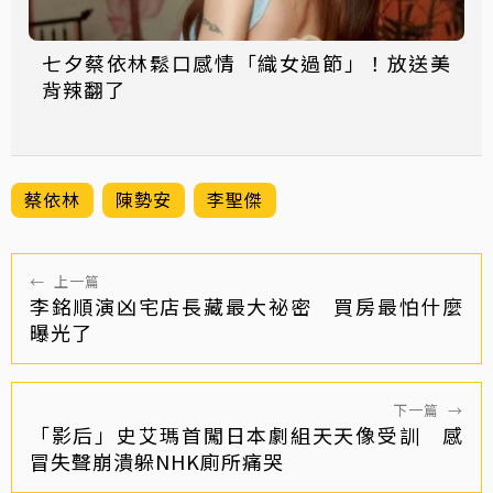
七夕蔡依林鬆口感情「織女過節」！放送美
背辣翻了
蔡依林
陳勢安
李聖傑
←
上一篇
李銘順演凶宅店長藏最大祕密 買房最怕什麼
曝光了
下一篇
→
「影后」史艾瑪首闖日本劇組天天像受訓 感
冒失聲崩潰躲NHK廁所痛哭