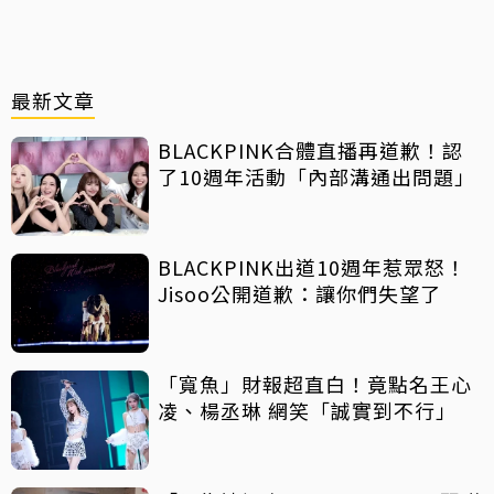
最新文章
BLACKPINK合體直播再道歉！認
了10週年活動「內部溝通出問題」
BLACKPINK出道10週年惹眾怒！
Jisoo公開道歉：讓你們失望了
「寬魚」財報超直白！竟點名王心
凌、楊丞琳 網笑「誠實到不行」