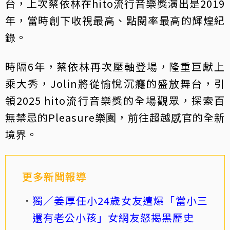
台，上次蔡依林在hito流行音樂獎演出是2019
年，當時創下收視最高、點閱率最高的輝煌紀
錄。
時隔6年，蔡依林再次壓軸登場，隆重巨獻上
乘大秀，Jolin將從愉悅沉癮的盛放舞台，引
領2025 hito流行音樂獎的全場觀眾，探索百
無禁忌的Pleasure樂園，前往超越感官的全新
境界。
更多新聞報導
獨／姜厚任小24歲女友遭爆「當小三
還有老公小孩」女網友怒揭黑歷史