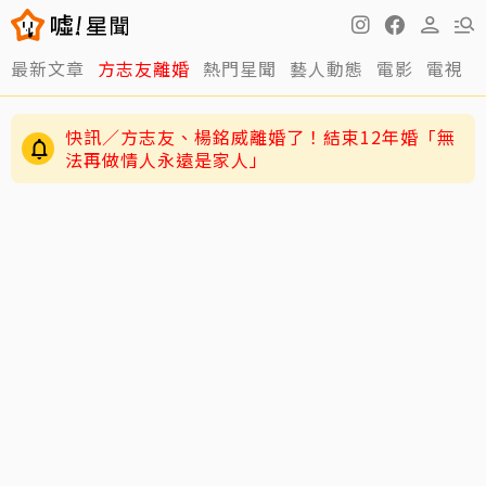
最新文章
方志友離婚
熱門星聞
藝人動態
電影
電視
快訊／方志友、楊銘威離婚了！結束12年婚「無
法再做情人永遠是家人」
12年婚姻走到盡頭早有跡象？楊銘威、方志友過
去婚姻裂痕一次看