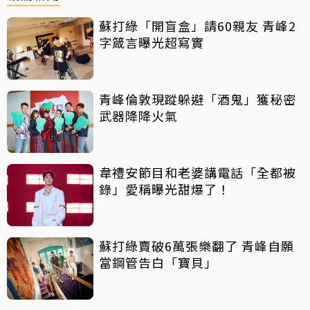
蘇打綠「開盲盒」請60親友 青峰2
字箴言曝光超寫實
青峰倫敦現蹤躲避「酒鬼」獲秘密
武器降降火氣
韋禮安節目和老婆講電話「全都被
錄」愛稱曝光甜爆了！
蘇打綠賣破6萬張樂翻了 青峰自願
當鋼管告白「寶貝」