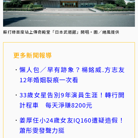
蘇打綠首度站上傳奇殿堂「日本武道館」開唱。圖／緒風提供
更多新聞報導
懶人包／早有跡象？楊銘威.方志友
12年婚姻裂痕一次看
33歲女星告別9年演員生涯！轉行開
計程車 每天淨賺8200元
姜厚任小24歲女友IQ160遭疑造假！
蕭彤雯發聲力挺