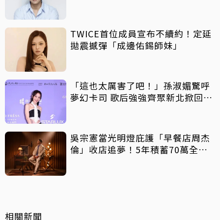
TWICE首位成員宣布不續約！定延
拋震撼彈「成邊佑錫師妹」
「這也太厲害了吧！」孫淑媚驚呼
夢幻卡司 歌后強強齊聚新北掀回憶
殺
吳宗憲當光明燈庇護「早餐店周杰
倫」收店追夢！5年積蓄70萬全砸
光
相關新聞