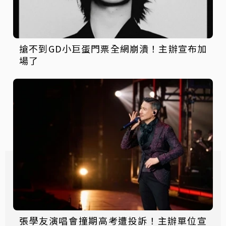
搶不到GD小巨蛋門票全網崩潰！主辦宣布加
場了
張學友演唱會撞期高考遭投訴！主辦單位宣