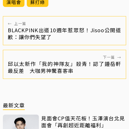
演唱會
蘇打綠
←
上一篇
BLACKPINK出道10週年惹眾怒！Jisoo公開道
歉：讓你們失望了
下一篇
→
邱以太新作「我的神隊友」殺青！認了鍾岳軒
最反差 大咖男神驚喜客串
最新文章
見面會CP值天花板！玉澤演台北見
面會「再創超近距離福利」