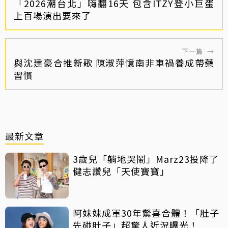
「2026潮台北」嗨翻16天 包含ITZY登小巨蛋
上百場演出要來了
下一篇
→
與沈建豪合推新歌 陳淑萍憶南非車禍養成帶藥
習慣
最新文章
3歲兒「躺地哭鬧」Marz23投降了
健志讚兒「天使寶寶」
阿妹妹成軍30年驚喜合體！「肚子
先碰肚子」超驚人近況曝光！