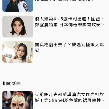
浪人祭第4、5波卡司出爐！國蛋、
鄭宜農領軍 日本傳奇樂團首攻安平
閻奕格豁出去了？被逼到極限大爆
發
相關新聞
克莉絲汀史都華導演處女作亮相坎
城！穿Chanel粉色薄紗裙展率性俏
皮