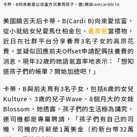
卡蒂·B向來都是以炫富方式養育孩子。圖/摘自iamcardib IG
美國饒舌天后卡蒂·B(Cardi B)向來愛炫富，
從小就給女兒愛馬仕柏金包、
香奈兒
當禮物，
近日在社群平台分享養育3名子女的高昂花
費，並疑似回應前夫Offset申請配偶扶養費的
消息。現年32歲的她語氣直率地表示：「想知
道孩子們的帳單？開始加總吧！」
卡蒂·B與前夫育有3名子女，包括6歲的女兒
Kulture、3歲的兒子Wave、8個月大的女娃
Blossom，她透露，孩子們的生活極為講究，
連司機都是專屬聘請，「孩子們有自己的司
機，司機的月薪是1萬美金（約新台幣32萬