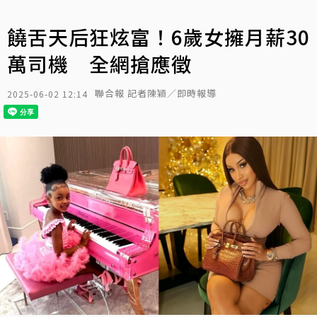
饒舌天后狂炫富！6歲女擁月薪30
萬司機 全網搶應徵
聯合報 記者陳穎／即時報導
2025-06-02 12:14