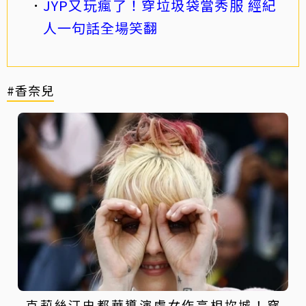
JYP又玩瘋了！穿垃圾袋當秀服 經紀
人一句話全場笑翻
#香奈兒
克莉絲汀史都華導演處女作亮相坎城！穿