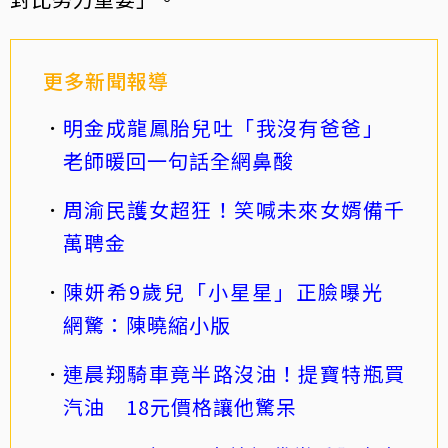
更多新聞報導
明金成龍鳳胎兒吐「我沒有爸爸」
老師暖回一句話全網鼻酸
周渝民護女超狂！笑喊未來女婿備千
萬聘金
陳妍希9歲兒「小星星」正臉曝光
網驚：陳曉縮小版
連晨翔騎車竟半路沒油！提寶特瓶買
汽油 18元價格讓他驚呆