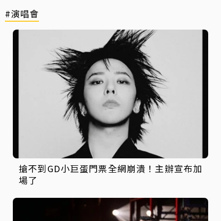
#演唱會
搶不到GD小巨蛋門票全網崩潰！主辦宣布加
場了