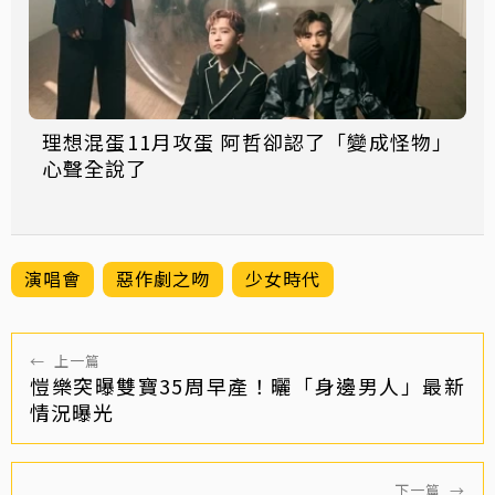
理想混蛋11月攻蛋 阿哲卻認了「變成怪物」
心聲全說了
演唱會
惡作劇之吻
少女時代
←
上一篇
愷樂突曝雙寶35周早產！曬「身邊男人」最新
情況曝光
下一篇
→