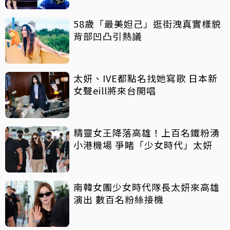
58歲「最美妲己」逛街洩真實樣貌
背部凹凸引熱議
太妍、IVE都點名找她寫歌 日本新
女聲eill將來台開唱
精靈女王降落高雄！上百名鐵粉湧
小港機場 爭睹「少女時代」太妍
南韓女團少女時代隊長太妍來高雄
演出 數百名粉絲接機