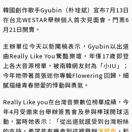
韓國創作歌手Gyubin（朴珪斌）宣布7月13日
在台北WESTAR舉辦個人首次見面會，門票6
月21日開賣。
主辦單位今天以新聞稿表示，Gyubin以出道
曲Really Like You驚豔樂壇，年僅17歲即登
上各大音源榜單，被南韓網友封為「小IU」；
今年她帶著首張迷你專輯Flowering 回歸，細
膩描繪青春戀愛的悸動與勇氣。
Really Like you在台灣音樂數位榜單成績，今
年4月受邀來台舉辦簽售會及參與棒球開球活
動，當時她表示：「從出道就感受到台灣粉絲
的支持，希望能有機會到這裡舉辦
演唱會
，和