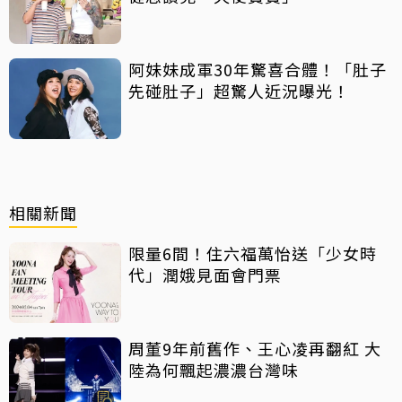
阿妹妹成軍30年驚喜合體！「肚子
先碰肚子」超驚人近況曝光！
相關新聞
限量6間！住六福萬怡送「少女時
代」潤娥見面會門票
周董9年前舊作、王心凌再翻紅 大
陸為何飄起濃濃台灣味