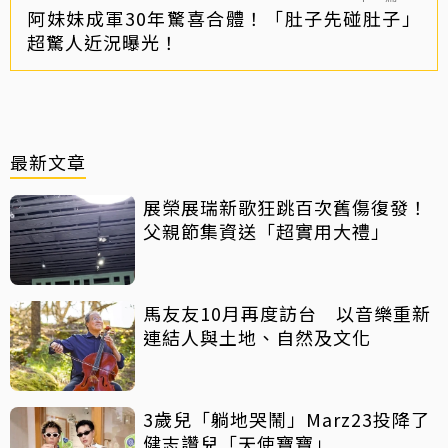
阿妹妹成軍30年驚喜合體！「肚子先碰肚子」
超驚人近況曝光！
最新文章
展榮展瑞新歌狂跳百次舊傷復發！
父親節集資送「超實用大禮」
馬友友10月再度訪台 以音樂重新
連結人與土地、自然及文化
3歲兒「躺地哭鬧」Marz23投降了
健志讚兒「天使寶寶」