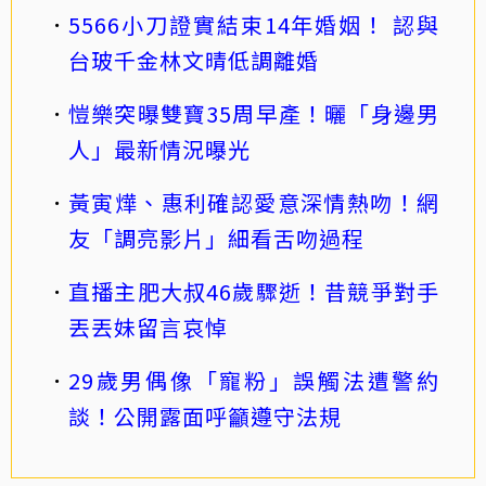
5566小刀證實結束14年婚姻！ 認與
台玻千金林文晴低調離婚
愷樂突曝雙寶35周早產！曬「身邊男
人」最新情況曝光
黃寅燁、惠利確認愛意深情熱吻！網
友「調亮影片」細看舌吻過程
直播主肥大叔46歲驟逝！昔競爭對手
丟丟妹留言哀悼
29歲男偶像「寵粉」誤觸法遭警約
談！公開露面呼籲遵守法規