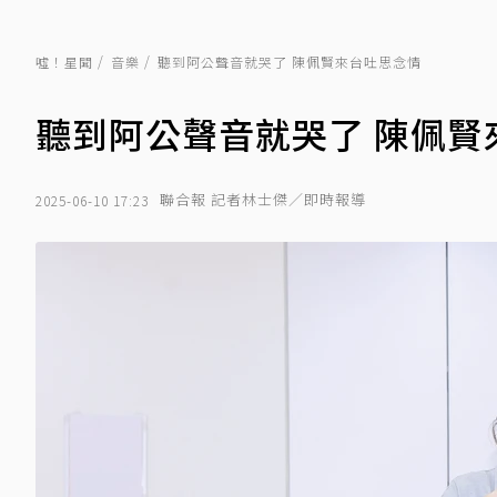
噓！星聞
音樂
聽到阿公聲音就哭了 陳佩賢來台吐思念情
聽到阿公聲音就哭了 陳佩賢
聯合報 記者林士傑／即時報導
2025-06-10 17:23