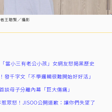
記者王聰賢／攝影
爆「當小三有老公小孩」女網友怒揭黑歷史
！發千字文「不學邏輯很難開始好好活」
首談母子分離內幕「巨大傷痛」
0週年惹眾怒！JISOO公開道歉：讓你們失望了