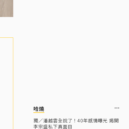
哈燒
獨／潘越雲全說了！40年感情曝光 揭開
李宗盛私下真面目