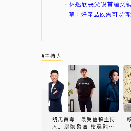
林逸欣喪父後首過父親
幕：好產品依舊可以傳
#主持人
胡瓜首奪「最受信賴主持
人」感動發言 謝震武12