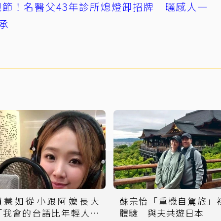
節！名醫父43年診所熄燈卸招牌 曬感人一
承
賴慧如從小跟阿嬤長大
蘇宗怡「重機自駕旅」
「我會的台語比年輕人吃
體驗 與夫共遊日本