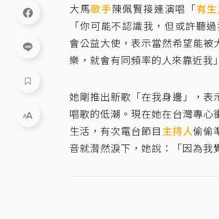
大馬
歌手
陳佩賢接連演唱「
有生
「你可能不認識我，但或許聽過
會公益大使，表示當然希望能被
樂，就會有同頻率的人來靠近我
她剛推出新歌「在我身邊」，表
唱歌的低潮。現在她在台灣專心
生活，有次電台節目
主持人
偷偷
音就潸然淚下，她說：「因為我