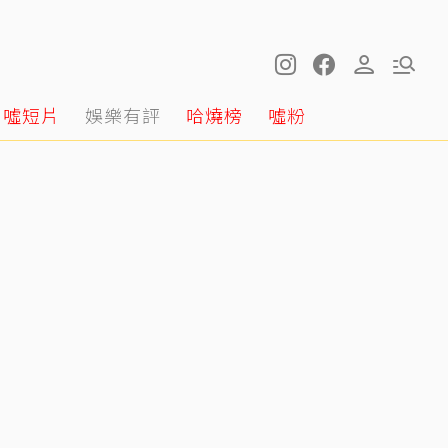
噓短片
娛樂有評
哈燒榜
噓粉