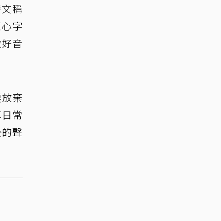
發文稱
紅心字
做好音
要放棄
享日常
公的聲