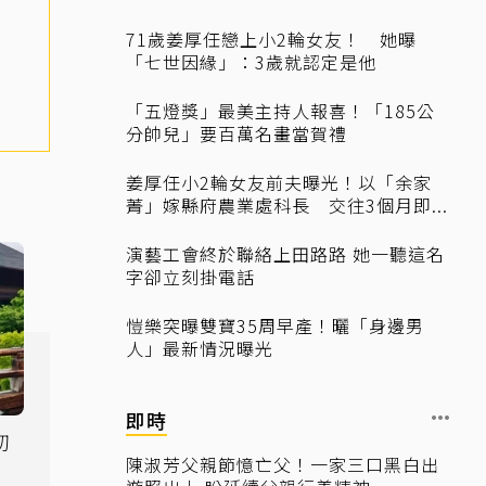
71歲姜厚任戀上小2輪女友！ 她曝
「七世因緣」：3歲就認定是他
「五燈獎」最美主持人報喜！「185公
分帥兒」要百萬名畫當賀禮
姜厚任小2輪女友前夫曝光！以「余家
菁」嫁縣府農業處科長 交往3個月即...
演藝工會終於聯絡上田路路 她一聽這名
字卻立刻掛電話
愷樂突曝雙寶35周早產！曬「身邊男
人」最新情況曝光
即時
初
陳淑芳父親節憶亡父！一家三口黑白出