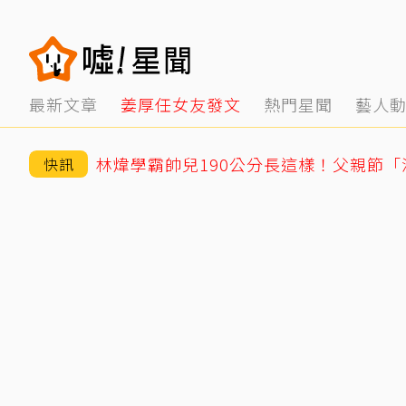
最新文章
姜厚任女友發文
熱門星聞
藝人
林煒學霸帥兒190公分長這樣！父親節
快訊