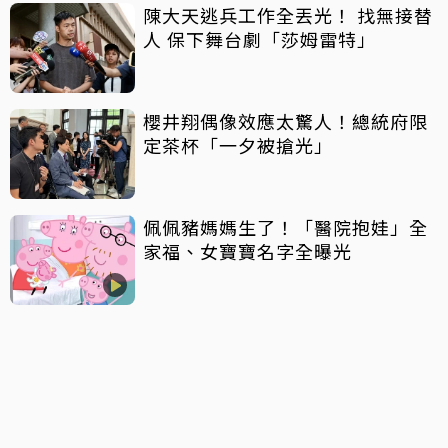
陳大天逃兵工作全丟光！ 找無接替
人 保下舞台劇「莎姆雷特」
櫻井翔偶像效應太驚人！總統府限
定茶杯「一夕被搶光」
佩佩豬媽媽生了！「醫院抱娃」全
家福、女寶寶名字全曝光