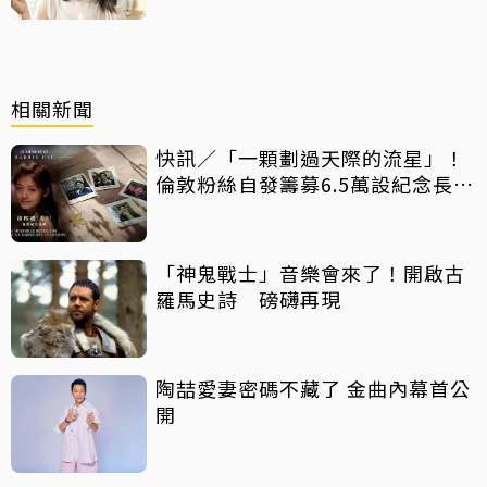
相關新聞
快訊／「一顆劃過天際的流星」！
倫敦粉絲自發籌募6.5萬設紀念長椅
緬懷大S
「神鬼戰士」音樂會來了！開啟古
羅馬史詩 磅礴再現
陶喆愛妻密碼不藏了 金曲內幕首公
開