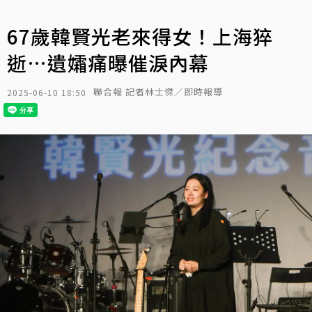
67歲韓賢光老來得女！上海猝
逝…遺孀痛曝催淚內幕
聯合報 記者林士傑／即時報導
2025-06-10 18:50