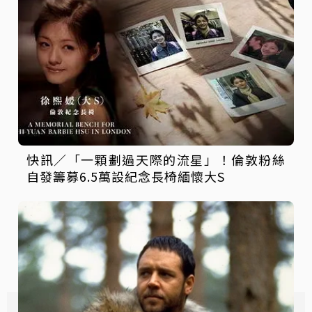
快訊／「一顆劃過天際的流星」！倫敦粉絲
自發籌募6.5萬設紀念長椅緬懷大S