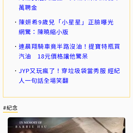
萬聘金
陳妍希9歲兒「小星星」正臉曝光
網驚：陳曉縮小版
連晨翔騎車竟半路沒油！提寶特瓶買
汽油 18元價格讓他驚呆
JYP又玩瘋了！穿垃圾袋當秀服 經紀
人一句話全場笑翻
#紀念