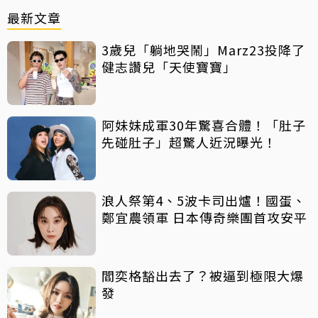
最新文章
3歲兒「躺地哭鬧」Marz23投降了
健志讚兒「天使寶寶」
阿妹妹成軍30年驚喜合體！「肚子
先碰肚子」超驚人近況曝光！
浪人祭第4、5波卡司出爐！國蛋、
鄭宜農領軍 日本傳奇樂團首攻安平
閻奕格豁出去了？被逼到極限大爆
發