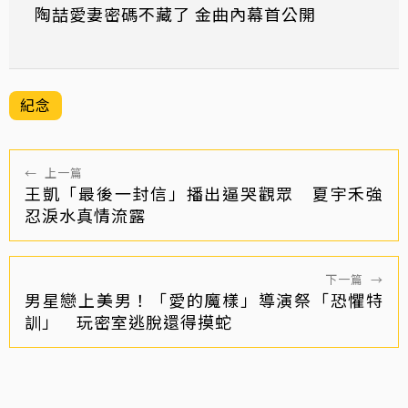
陶喆愛妻密碼不藏了 金曲內幕首公開
紀念
←
上一篇
王凱「最後一封信」播出逼哭觀眾 夏宇禾強
忍淚水真情流露
下一篇
→
男星戀上美男！「愛的魔樣」導演祭「恐懼特
訓」 玩密室逃脫還得摸蛇