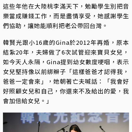
這些年他在大陸桃李滿天下，勉勵學生別把音
樂當成賺錢工作，而是盡情享受，她感謝學生
們協助，讓她能順利把老公帶回台灣。
韓賢光跟小16歲的Gina於2012年再婚，原本
結紮20年，夫婦做了6次試管迎來寶貝女兒，
如今天人永隔，Gina提到幼女數度哽咽，表示
女兒堅持像以前綁辮子「這樣爸爸才認得我，
爸爸一定會來」，她朝著亡夫喊話：「我會好
好照顧女兒和自己，你還來不及給出的愛，我
會加倍給女兒。」