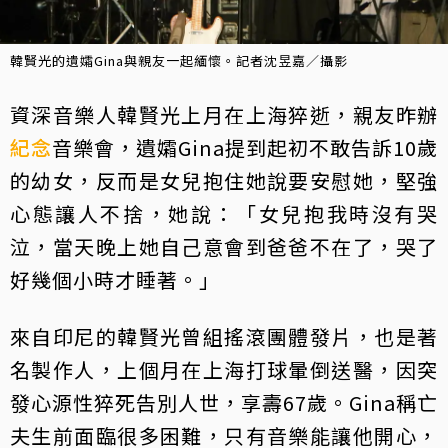
韓賢光的遺孀Gina與親友一起緬懷。記者沈昱嘉／攝影
資深音樂人韓賢光上月在上海猝逝，親友昨辦
紀念
音樂會，遺孀Gina提到起初不敢告訴10歲
的幼女，反而是女兒抱住她說要安慰她，堅強
心態讓人不捨，她說：「女兒抱我時沒有哭
泣，當天晚上她自己意會到爸爸不在了，哭了
好幾個小時才睡著。」
來自印尼的韓賢光曾組搖滾團體發片，也是著
名製作人，上個月在上海打球暈倒送醫，因突
發心源性猝死告別人世，享壽67歲。Gina稱亡
夫生前面臨很多困難，只有音樂能讓他開心，