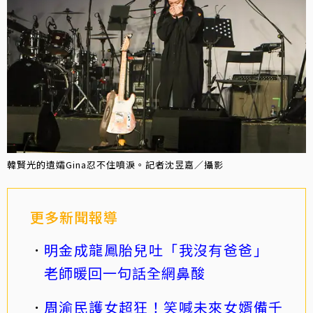
韓賢光的遺孀Gina忍不住噴淚。記者沈昱嘉／攝影
更多新聞報導
明金成龍鳳胎兒吐「我沒有爸爸」
老師暖回一句話全網鼻酸
周渝民護女超狂！笑喊未來女婿備千