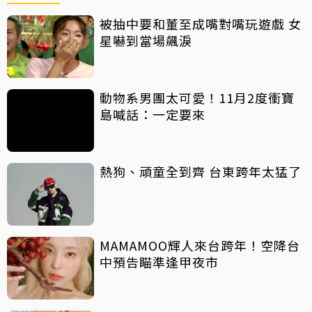
被抽中要和董至成嘴對嘴玩遊戲 女
星嚇到當場飆淚
動物系男團太可愛！11月2度衝寶
島喊話：一定要來
熱狗、頑童全到齊 台東跨年太猛了
MAMAMOO輝人來台跨年！空降台
中預告瞄準逢甲夜市