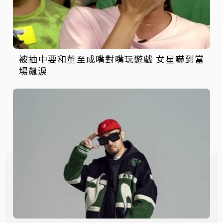
被抽中要和董至成嘴對嘴玩遊戲 女星嚇到當
場飆淚