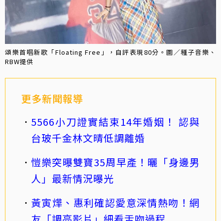
頌樂首唱新歌「Floating Free」，自評表現80分。圖／種子音樂、
RBW提供
更多新聞報導
5566小刀證實結束14年婚姻！ 認與
台玻千金林文晴低調離婚
愷樂突曝雙寶35周早產！曬「身邊男
人」最新情況曝光
黃寅燁、惠利確認愛意深情熱吻！網
友「調亮影片」細看舌吻過程