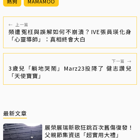
熱狗
MAMAMOO
←
上一篇
頻遭冤枉與誤解如何不崩潰？IVE張員瑛化身
「心靈導師」：真相終會大白
下一篇
→
3歲兒「躺地哭鬧」Marz23投降了 健志讚兒
「天使寶寶」
最新文章
展榮展瑞新歌狂跳百次舊傷復發！
父親節集資送「超實用大禮」