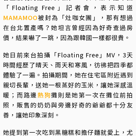
「Floating Free」記者會，表示知道
MAMAMOO
被封為「灶咖女團」，那有想過
在台北置產嗎？她坦言曾經因為好奇查過房
價，結果嚇了一跳，因為跟韓國一樣都很貴。
她日前來台拍攝「Floating Free」MV，3天
時間經歷了晴天、雨天和寒風，彷彿把四季都
體驗了一遍。拍攝期間，她在住宅區附近遇到
親切長輩，送她一根蒸好的玉米，讓她深感溫
暖；而路邊
熱狗
攤則是她第一次在攤位前拍
照，販售的奶奶與旁邊好奇的爺爺都十分友
善，讓她印象深刻。
她提到第一次吃到黑糖糕和擔仔麵就愛上，尤