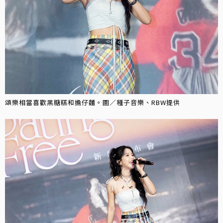
頌樂相當喜歡黑糖糕和擔仔麵。圖／種子音樂、RBW提供