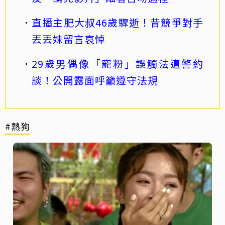
直播主肥大叔46歲驟逝！昔競爭對手
丟丟妹留言哀悼
29歲男偶像「寵粉」誤觸法遭警約
談！公開露面呼籲遵守法規
#熱狗