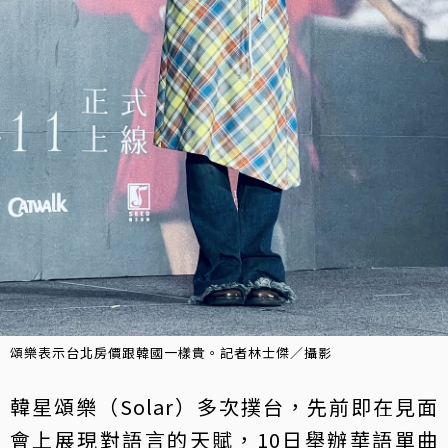
頌樂表示台北房價跟韓國一樣貴。記者林士傑／攝影
韓星頌樂（Solar）多次撲台，先前即在見面
會上展現對語言的天賦，10日舉辦華語單曲