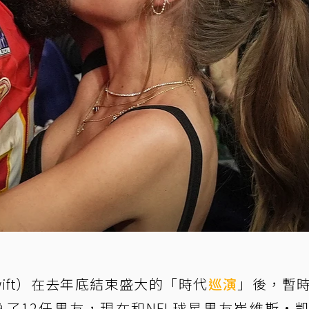
 Swift）在去年底結束盛大的「時代
巡演
」後，暫
換了12任男友，現在和NFL球星男友崔維斯·