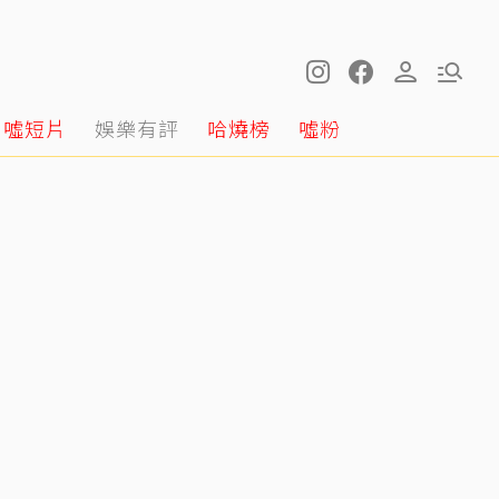
噓短片
娛樂有評
哈燒榜
噓粉