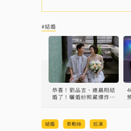
#結婚
恭喜！劉品言、連晨翔結
婚了！曬婚紗照藏爆炸宣
言
結婚
泰勒絲
巡演