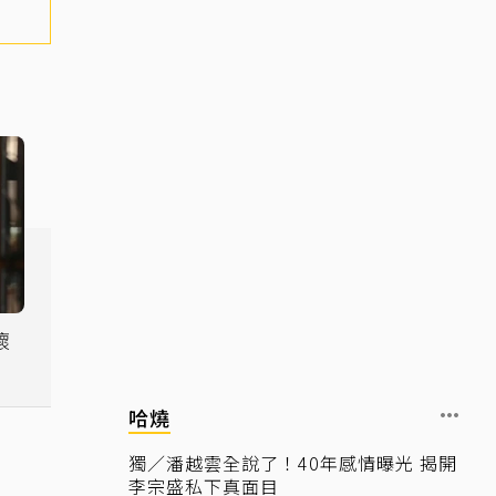
懷
哈燒
獨／潘越雲全說了！40年感情曝光 揭開
李宗盛私下真面目