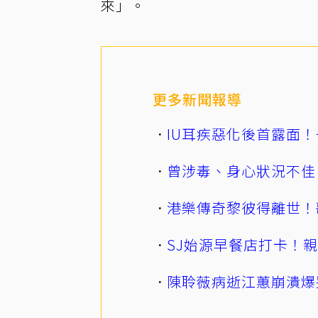
來」。
更多新聞報導
IU耳疾惡化後首露面！
曾涉毒、身心狀況不佳
港樂傳奇黎彼得離世！
SJ始源早餐店打卡！
陳聆薇病逝江蕙崩潰爆