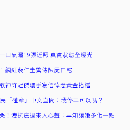
一口氣曬19張近照 真實狀態全曝光
！網紅裴仁圭驚傳陳屍自宅
歌神許冠傑曬手寫信悼念黃金搭檔
親民「碰拳」中文直問：我停車可以嗎？
哭！洩抗癌過來人心聲：早知讓她多化一點