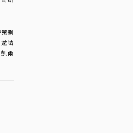
禮策劃
張邀請
·凱爾