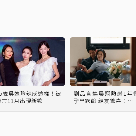
46歲吳速玲辣成這樣！被
劉品言連晨翔熱戀1年
預言11月出現新歡
孕早露餡 親友驚喜：快狠
準！