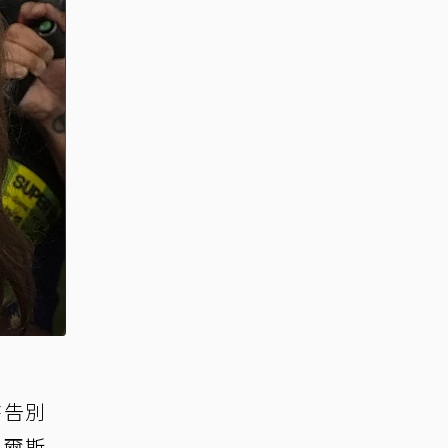
時告別
凱爾斯