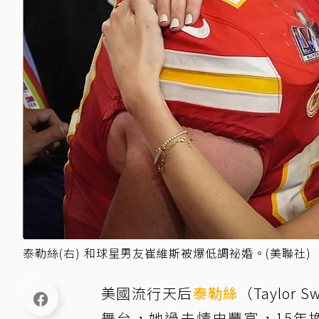
泰勒絲(右) 和球星男友崔維斯被爆低調祕婚。(美聯社)
美國流行天后
泰勒絲
（Taylor
舞台，她過去情史豐富，15年