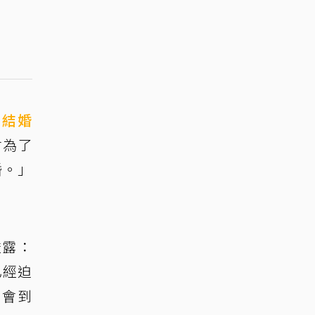
經
結婚
會為了
婚。」
透露：
已經迫
早會到