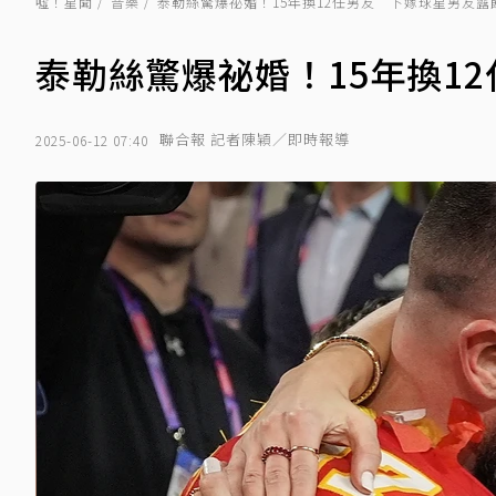
噓！星聞
音樂
泰勒絲驚爆祕婚！15年換12任男友 下嫁球星男友露
泰勒絲驚爆祕婚！15年換1
聯合報 記者陳穎／即時報導
2025-06-12 07:40