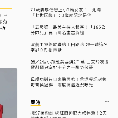
71歲姜厚任戀上小2輪女友！ 她曝
「七世因緣」：3歲就認定是他
篇
→
稀有
「五燈獎」最美主持人報喜！「185公
要拆
分帥兒」要百萬名畫當賀禮
演藝工會終於聯絡上田路路 她一聽這名
字卻立刻掛電話
獨／2個小孩赴美要燒2千萬 曲艾玲嘆後
輩削價只拿她十分之一酬勞競爭
母親病逝昔日家醜再掀！侯炳瑩認封鎖
哥哥侯冠群 兩度抗癌近況曝光
即時
擁97萬粉絲 網紅廚師肥大叔猝逝！2天