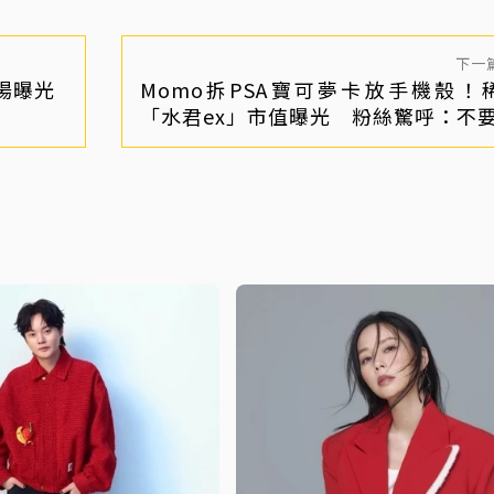
下一
場曝光
Momo拆PSA寶可夢卡放手機殼！
「水君ex」市值曝光 粉絲驚呼：不