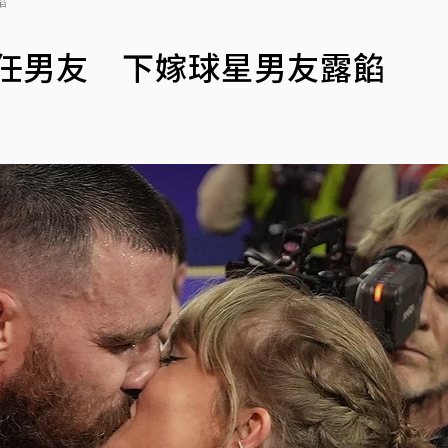
餡
2任男友 下嫁球星男友露餡