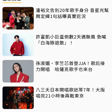
潘裕文告別20年歌手身分 昔星光幫
周定緯1句話曝真實近況
許富凱小巨蛋倒數2天遇颱風 急喊
「白海豚退散」！
孫淑媚、李竺芯首登JJA！歌后接
力開唱 哈薩克歌手也來台
八三夭日本開唱歌迷等7年！大阪
唱完21小時後再戰東京