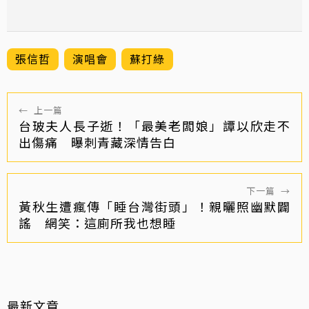
張信哲
演唱會
蘇打綠
←
上一篇
台玻夫人長子逝！「最美老闆娘」譚以欣走不
出傷痛 曝刺青藏深情告白
下一篇
→
黃秋生遭瘋傳「睡台灣街頭」！親曬照幽默闢
謠 網笑：這廁所我也想睡
最新文章