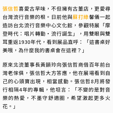
張信哲
喜愛古早味，不但擁有古董店，更愛尋
台灣流行音樂的根。日前他與
蘇打綠
馨儀一起
造訪台北流行音樂中心文化館，參觀特展「摩
登時代：唱片轉動‧流行誕生」，用雙眼與雙
耳重返1930年代，看到展品直呼：「這書桌好
美哦，為什麼我的書桌會在這裡？」
原來北流董事長黃韻玲向張信哲商借百年前台
灣老傢俱，張信哲大方答應，他在展場看到自
己的心頭寶出現，相當感動。張信哲8月將發
行相隔4年的專輯，他坦言：「不變的是對音
樂的熱愛，不墨守舒適圈，希望激起更多火
花。」