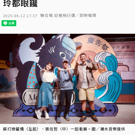
玲都眼饞
聯合報 記者梅衍儂／即時報導
2025-06-12 17:37
蘇打綠馨儀（左起）、張信哲（中）一起看展。圖／潮水音樂提供