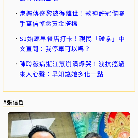
港樂傳奇黎彼得離世！歌神許冠傑曬
手寫信悼念黃金搭檔
SJ始源早餐店打卡！親民「碰拳」中
文直問：我停車可以嗎？
陳聆薇病逝江蕙崩潰爆哭！洩抗癌過
來人心聲：早知讓她多化一點
#張信哲