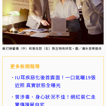
蘇打綠馨儀（中）和張信哲（右）對古物有研究。圖／潮水音樂提供
更多新聞報導
IU耳疾惡化後首露面！一口氣曬19張
近照 真實狀態全曝光
曾涉毒、身心狀況不佳！網紅裴仁圭
驚傳陳屍自宅