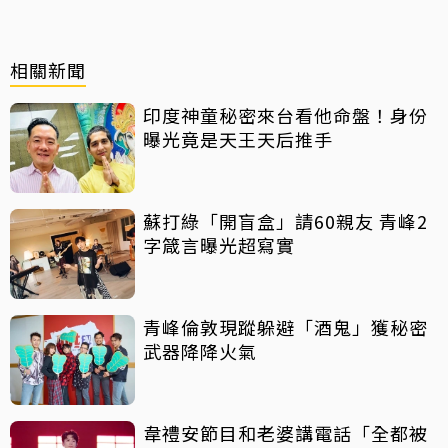
相關新聞
印度神童秘密來台看他命盤！身份
曝光竟是天王天后推手
蘇打綠「開盲盒」請60親友 青峰2
字箴言曝光超寫實
青峰倫敦現蹤躲避「酒鬼」獲秘密
武器降降火氣
韋禮安節目和老婆講電話「全都被