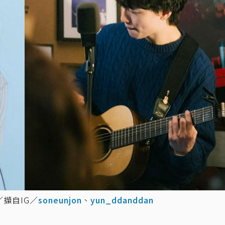
／擷自IG／
soneunjon
、
yun_ddanddan