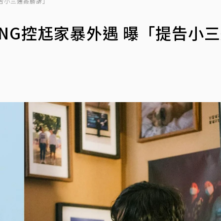
提告小三通姦勝訴」
ONG控尪家暴外遇 曝「提告小