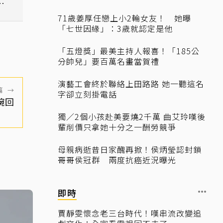
攻
71歲姜厚任戀上小2輪女友！ 她曝
「七世因緣」：3歲就認定是他
「五燈獎」最美主持人報喜！「185公
分帥兒」要百萬名畫當賀禮
演藝工會終於聯絡上田路路 她一聽這名
篇
→
字卻立刻掛電話
碗回
獨／2個小孩赴美要燒2千萬 曲艾玲嘆後
輩削價只拿她十分之一酬勞競爭
母親病逝昔日家醜再掀！侯炳瑩認封鎖
哥哥侯冠群 兩度抗癌近況曝光
即時
賈靜雯懷念老三台時代！嘆串流改變追