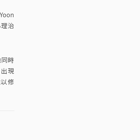
oon
心理治
她同時
曾出現
難以修