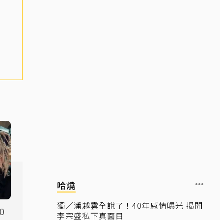
哈燒
獨／潘越雲全說了！40年感情曝光 揭開
0
李宗盛私下真面目