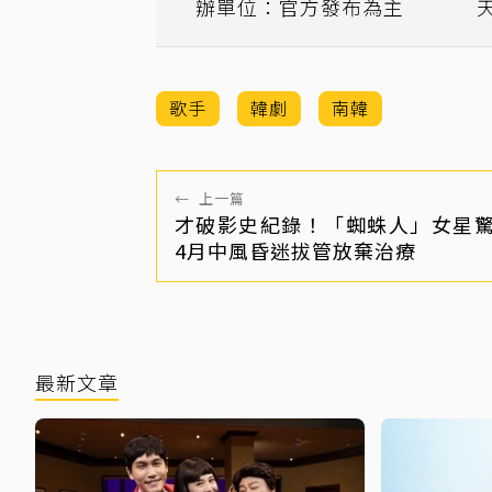
辦單位：官方發布為主
歌手
韓劇
南韓
←
上一篇
才破影史紀錄！「蜘蛛人」女星
4月中風昏迷拔管放棄治療
最新文章