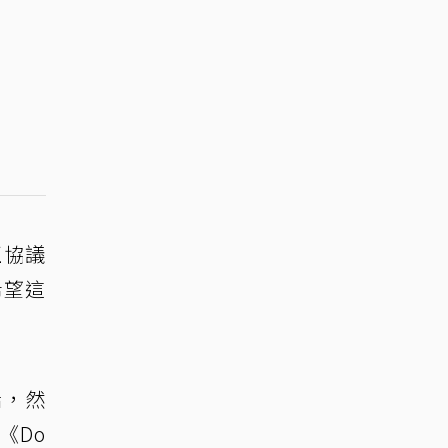
正協議
希望這
話，然
《Do