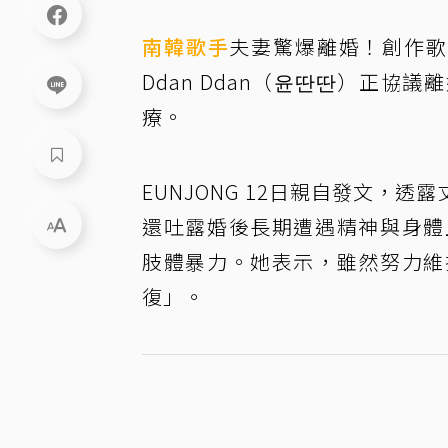
南韓
歌手
夫妻驚爆離婚！創作歌手
Ddan Ddan（윤딴딴）正
療。
EUNJONG 12日親自發文，
還吐露婚後長期遭遇精神與身體上的傷
肢體暴力。她表示，雖然努力維
復」。