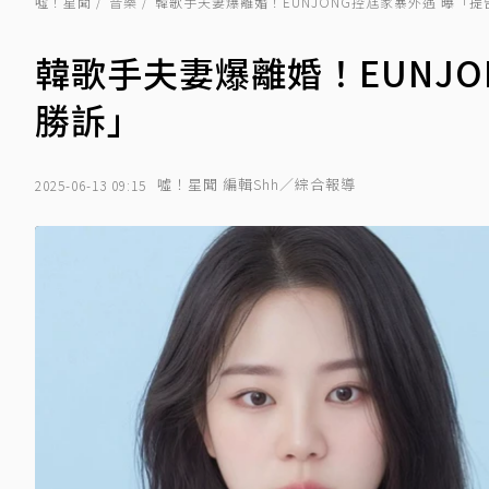
噓！星聞
音樂
韓歌手夫妻爆離婚！EUNJONG控尪家暴外遇 曝「
韓歌手夫妻爆離婚！EUNJ
勝訴」
噓！星聞 編輯Shh／綜合報導
2025-06-13 09:15