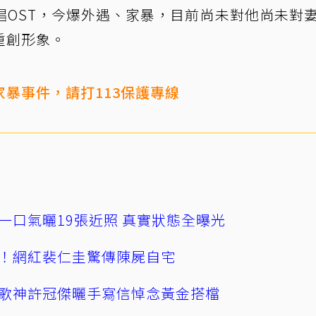
唱OST，今爆外遇、家暴，目前尚未對他尚未對
重創形象。
暴事件，請打113保護專線
一口氣曬19張近照 真實狀態全曝光
！網紅裴仁圭驚傳陳屍自宅
歌神許冠傑曬手寫信悼念黃金搭檔