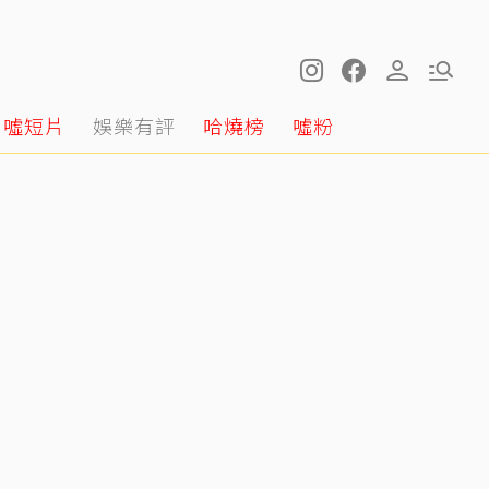
噓短片
娛樂有評
哈燒榜
噓粉