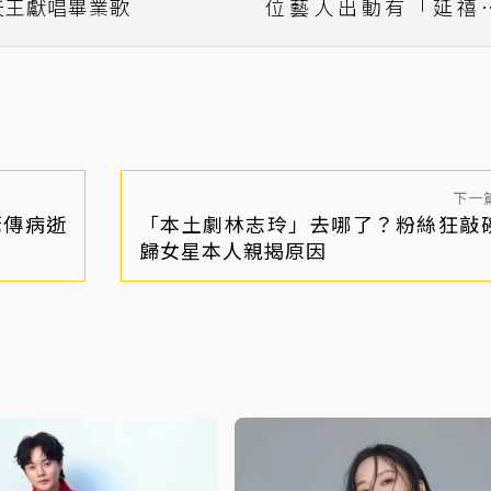
天王獻唱畢業歌
位藝人出動有「延禧
略」的她
下一
驚傳病逝
「本土劇林志玲」去哪了？粉絲狂敲
歸女星本人親揭原因