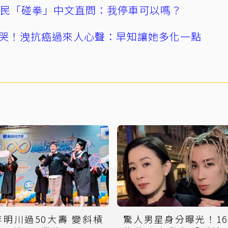
親民「碰拳」中文直問：我停車可以嗎？
哭！洩抗癌過來人心聲：早知讓她多化一點
李明川過50大壽 變斜槓
驚人男星身分曝光！16