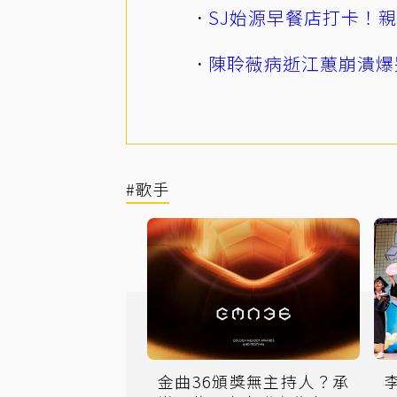
SJ始源早餐店打卡！
陳聆薇病逝江蕙崩潰爆
#歌手
金曲36頒獎無主持人？承