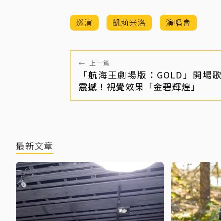
巡演
凱莉米洛
演唱會
←
上一篇
「航海王劇場版：GOLD」開場
震撼！視覺效果「金碧輝煌」
最新文章