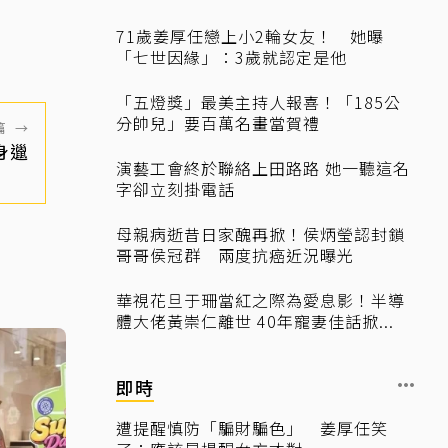
71歲姜厚任戀上小2輪女友！ 她曝
「七世因緣」：3歲就認定是他
「五燈獎」最美主持人報喜！「185公
分帥兒」要百萬名畫當賀禮
篇
→
身邋
演藝工會終於聯絡上田路路 她一聽這名
字卻立刻掛電話
母親病逝昔日家醜再掀！侯炳瑩認封鎖
哥哥侯冠群 兩度抗癌近況曝光
華視花旦于珊當紅之際為愛息影！半導
體大佬黃崇仁離世 40年寵妻佳話掀...
即時
遭提醒慎防「騙財騙色」 姜厚任笑