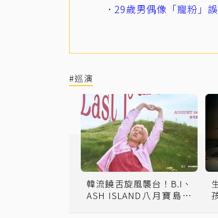
29歲男偶像「寵粉」
#巡演
韓流饒舌旋風襲台！B.I、
ASH ISLAND八月寶島接
力開唱