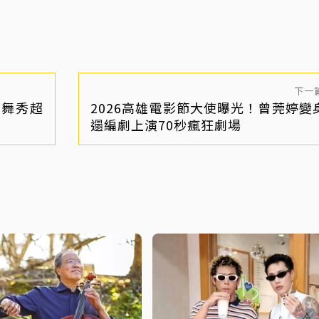
下一
歌舞秀超
2026高雄電影節大使曝光！曾莞婷變
遢編劇上演70秒瘋狂劇場