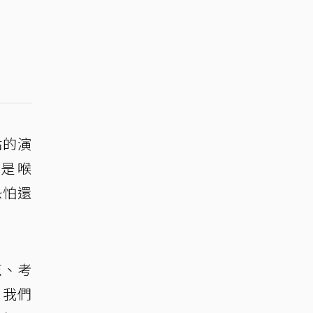
站的演
就是喉
恐怕還
茲、考
，我們