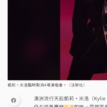
凱莉·米洛臨時取消4場演唱會。（法新社）
澳洲流行天后凱莉·米洛（Kylie
仍在世界舉辦
巡演
的她，突然宣