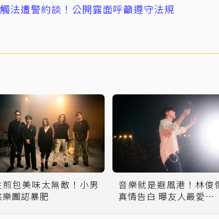
誤觸法遭警約談！公開露面呼籲遵守法規
生煎包美味太無敵！小男
音樂就是避風港！林俊
孩樂團認暴肥
真情告白 曝友人最愛這
首