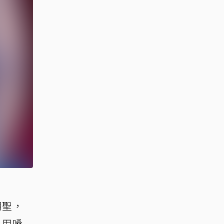
朝聖，
、用嗓