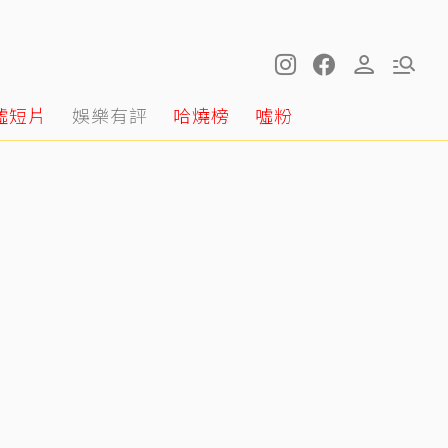
噓短片
娛樂有評
哈燒榜
噓粉