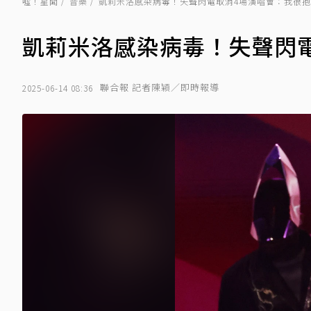
噓！星聞
音樂
凱莉米洛感染病毒！失聲閃電取消4場演唱會：我很
凱莉米洛感染病毒！失聲閃
聯合報 記者陳穎／即時報導
2025-06-14 08:36