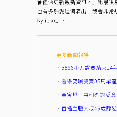
會儘快更新最新資訊。」她最後
也有多熱愛這個演出！我會非常
Kylie xx」。
更多新聞報導
5566小刀證實結束1
愷樂突曝雙寶35周早
黃寅燁、惠利確認愛意
直播主肥大叔46歲驟