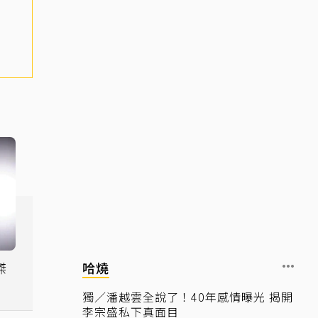
傑
哈燒
一
獨／潘越雲全說了！40年感情曝光 揭開
李宗盛私下真面目