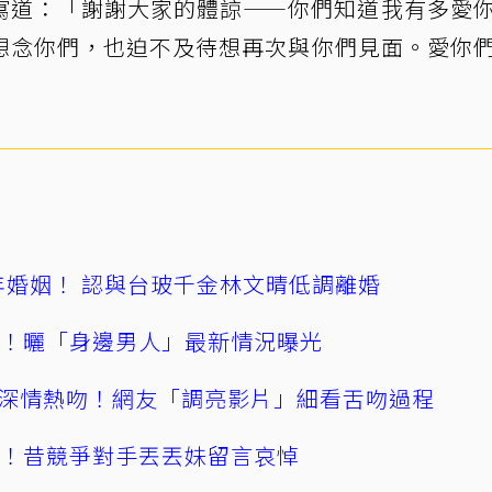
寫道：「謝謝大家的體諒——你們知道我有多愛
想念你們，也迫不及待想再次與你們見面。愛你
4年婚姻！ 認與台玻千金林文晴低調離婚
產！曬「身邊男人」最新情況曝光
深情熱吻！網友「調亮影片」細看舌吻過程
逝！昔競爭對手丟丟妹留言哀悼