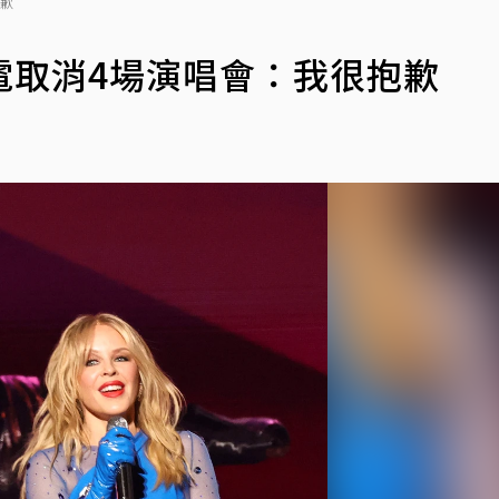
抱歉
電取消4場演唱會：我很抱歉