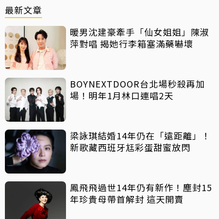
最新文章
暖男沈建豪牽手「仙女姐姐」陳淑
萍對唱 揭她行李箱塞滿藥嚇壞
BOYNEXTDOOR台北場秒殺再加
場！明年1月林口連唱2天
梁詠琪結婚14年仍在「遠距離」！
新歌藏西班牙尪彩蛋甜蜜放閃
鳳飛飛過世14年仍有新作！塵封15
年珍貴母帶首解封 這天開賣