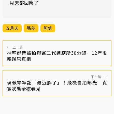
月天都回應了
五月天
瑪莎
阿信
←
上一篇
林芊妤昔被拍與富二代進廁所30分鐘 12年後
親還原真相
下一篇
→
侯佩岑罕認「最近胖了」！飛機自拍曝光 真
實狀態全被看見