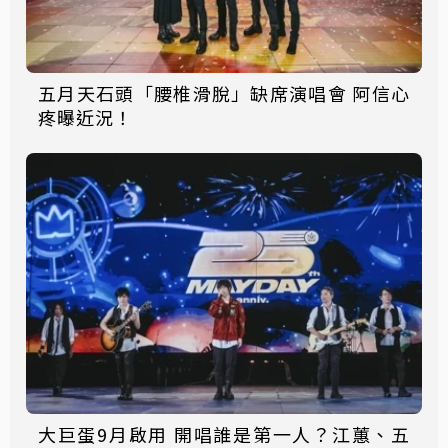
五月天石頭「腰椎滑脫」缺席演唱會 阿信心
疼曝近況！
大巨蛋9月啟用 開唱誰是第一人？江蕙、五