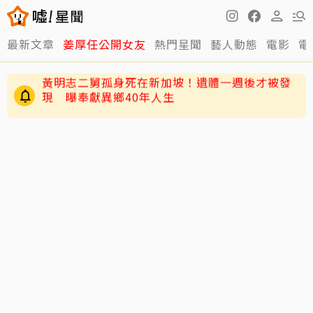
最新文章
姜厚任公開女友
熱門星聞
藝人動態
電影
電
獨／韓女嫌台男「很臭」掀熱議！唐綺陽砸百萬
推香水一句話替台男平反
黃明志二舅孤身死在新加坡！遺體一週後才被發
現 曝奉獻異鄉40年人生