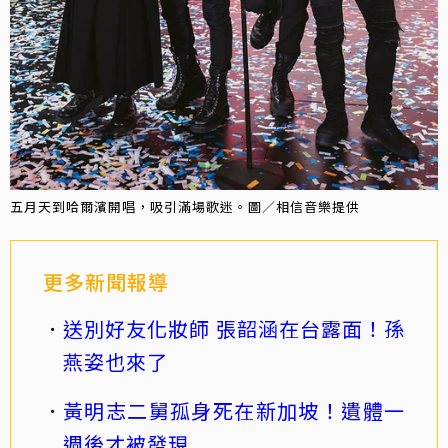
五月天到哈爾濱開唱，吸引滿場歌迷。圖／相信音樂提供
更多新聞報導
送別好友化妝師 張韶涵在台露面！孫
燕姿也來了
黃明志二舅孤身死在新加坡！遺體一
週後才被發現