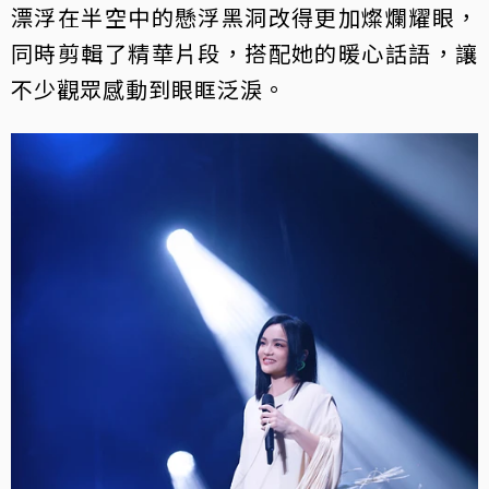
漂浮在半空中的懸浮黑洞改得更加燦爛耀眼，
同時剪輯了精華片段，搭配她的暖心話語，讓
不少觀眾感動到眼眶泛淚。