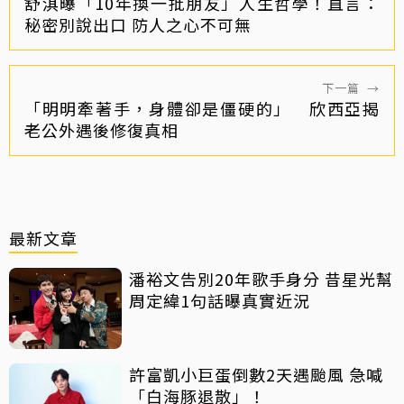
舒淇曝「10年換一批朋友」人生哲學！直言：
秘密別說出口 防人之心不可無
下一篇
→
「明明牽著手，身體卻是僵硬的」 欣西亞揭
老公外遇後修復真相
最新文章
潘裕文告別20年歌手身分 昔星光幫
周定緯1句話曝真實近況
許富凱小巨蛋倒數2天遇颱風 急喊
「白海豚退散」！