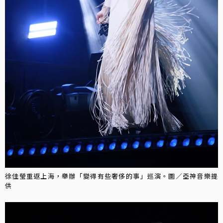
徐佳瑩重返上海，舉辦「變得有些奢侈的事」巡演。圖／亞神音樂提
供