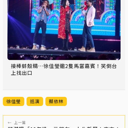
接棒蚌殼精…徐佳瑩邀2隻馬當嘉賓！笑倒台
上找出口
徐佳瑩
巡演
蔡依林
←
上一篇