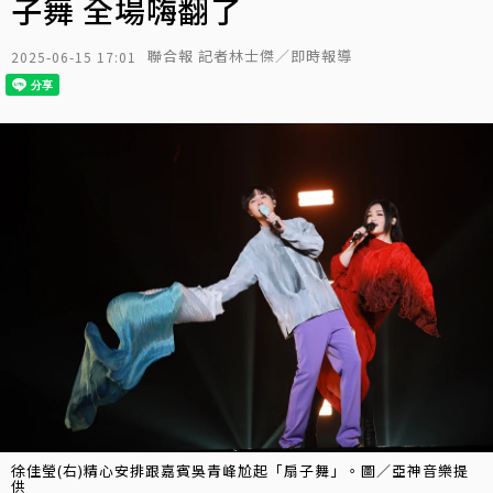
子舞 全場嗨翻了
聯合報 記者林士傑／即時報導
2025-06-15 17:01
徐佳瑩(右)精心安排跟嘉賓吳青峰尬起「扇子舞」。圖／亞神音樂提
供