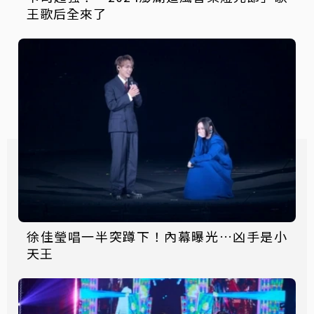
王歌后全來了
徐佳瑩唱一半突蹲下！內幕曝光…凶手是小
天王