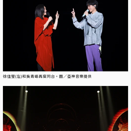
徐佳瑩(左)和吳青峰再度同台。圖／亞神音樂提供