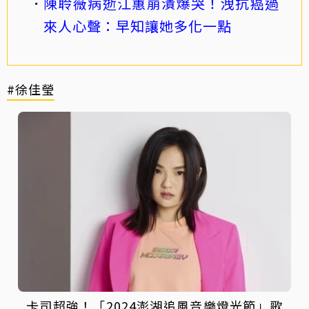
陳聆薇病逝江蕙崩潰爆哭！洩抗癌過
來人心聲：早知讓她多化一點
#徐佳瑩
卡司超強！「2024澎湖追風音樂燈光節」歌