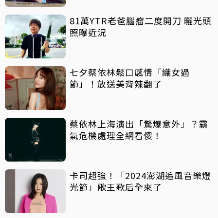
81萬YTR老爸腦瘤二度開刀 曬光頭
照曝近況
七夕蔡依林鬆口感情「織女過
節」！放送美背辣翻了
蔡依林上海演出「驚爆意外」？霸
氣危機處理全網看傻！
卡司超強！「2024澎湖追風音樂燈
光節」歌王歌后全來了