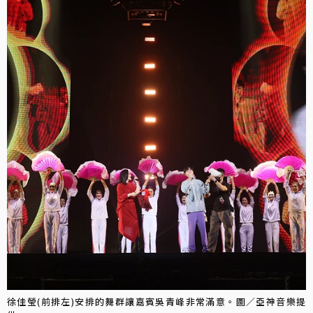
徐佳瑩(前排左)安排的舞群讓嘉賓吳青峰非常滿意。圖／亞神音樂提