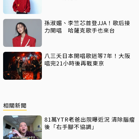
孫淑媚、李竺芯首登JJA！歌后接
力開唱 哈薩克歌手也來台
八三夭日本開唱歌迷等7年！大阪
唱完21小時後再戰東京
相關新聞
81萬YTR老爸出院曝近況 清除腦瘤
後「右手腳不協調」