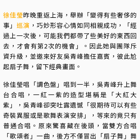
徐佳瑩
昨晚重返上海，舉辦「變得有些奢侈的
事」
巡演
，巧妙形容心情如同相親成功，「經
過上一次後，可能我們都帶了些美好的東西回
去，才會有第2次的機會」。因此她與團隊斥
資升級，並邀來好友吳青峰擔任嘉賓，彼此尬
起扇子舞，留下經典畫面。
徐佳瑩唱「調色盤」唱到一半，吳青峰升上舞
台合唱，一紅一紫的造型堪稱是「大紅大
紫」，吳青峰卻突吐露遺憾「很期待可以有些
奇裝異服或是歌舞表演安排」，等來的竟只有
普通合唱。原來驚喜藏在後頭，當雙方合唱
「歌頌者」一曲，後方不僅冒出「扇子舞」舞