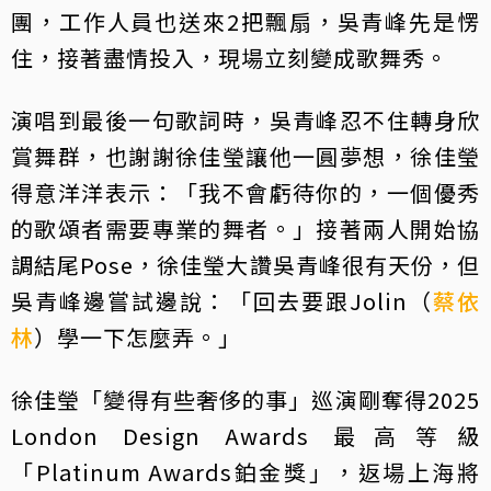
團，工作人員也送來2把飄扇，吳青峰先是愣
住，接著盡情投入，現場立刻變成歌舞秀。
演唱到最後一句歌詞時，吳青峰忍不住轉身欣
賞舞群，也謝謝徐佳瑩讓他一圓夢想，徐佳瑩
得意洋洋表示：「我不會虧待你的，一個優秀
的歌頌者需要專業的舞者。」接著兩人開始協
調結尾Pose，徐佳瑩大讚吳青峰很有天份，但
吳青峰邊嘗試邊說：「回去要跟Jolin（
蔡依
林
）學一下怎麼弄。」
徐佳瑩「變得有些奢侈的事」巡演剛奪得2025
London Design Awards 最高等級
「Platinum Awards鉑金獎」，返場上海將