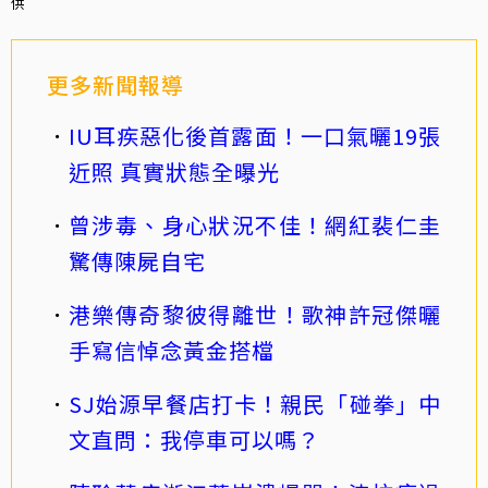
供
更多新聞報導
IU耳疾惡化後首露面！一口氣曬19張
近照 真實狀態全曝光
曾涉毒、身心狀況不佳！網紅裴仁圭
驚傳陳屍自宅
港樂傳奇黎彼得離世！歌神許冠傑曬
手寫信悼念黃金搭檔
SJ始源早餐店打卡！親民「碰拳」中
文直問：我停車可以嗎？