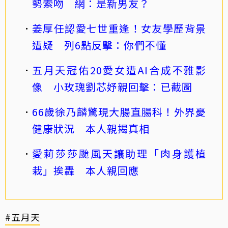
勢索吻 網：是新男友？
姜厚任認愛七世重逢！女友學歷背景
遭疑 列6點反擊：你們不懂
五月天冠佑20愛女遭AI合成不雅影
像 小玫瑰劉芯妤親回擊：已截圖
66歲徐乃麟驚現大腸直腸科！外界憂
健康狀況 本人親揭真相
愛莉莎莎颱風天讓助理「肉身護植
栽」挨轟 本人親回應
#五月天