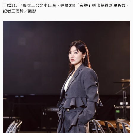
丁噹11月4度攻上台北小巨蛋，連續2場「夜遊」巡演締造新里程碑。
記者王聰賢／攝影