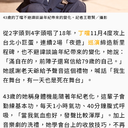
43歲的丁噹不避諱談論年紀帶來的變化。記者王聰賢／攝影
從2字頭到4字頭唱了18年，
丁噹
11月4度攻上
台北小巨蛋，連續2場「夜遊」
巡演
締造新里
程碑，也不避諱談論年紀帶來的變化，她說：
「滿自在的，前陣子還寫信給79歲的自己。」
她感謝老天爺給予聲音這個禮物，喊話「我生
在舞台，有一天也是死在舞台」。
43歲的她稱身體機能隨著年紀老化，這輩子會
勤練基本功，每天1小時氣功、40分鐘腹式呼
吸，「當我氣血愈好，發聲比較渾厚」。加上
音樂劇的洗禮，她學會台上的收放技巧，不再