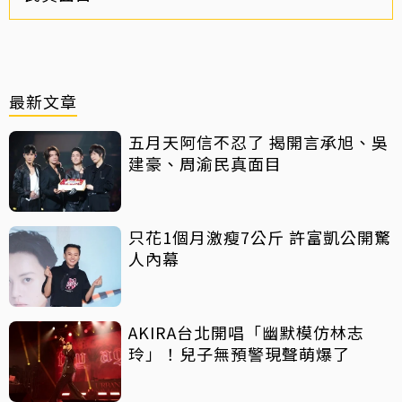
最新文章
五月天阿信不忍了 揭開言承旭、吳
建豪、周渝民真面目
只花1個月激瘦7公斤 許富凱公開驚
人內幕
AKIRA台北開唱「幽默模仿林志
玲」！兒子無預警現聲萌爆了