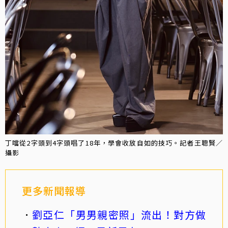
丁噹從2字頭到4字頭唱了18年，學會收放自如的技巧。記者王聰賢／
攝影
更多新聞報導
劉亞仁「男男親密照」流出！對方做