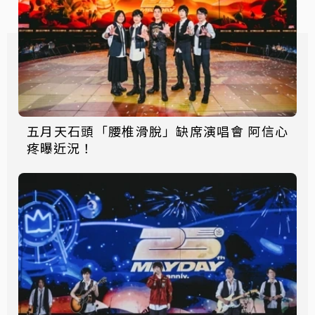
五月天石頭「腰椎滑脫」缺席演唱會 阿信心
疼曝近況！