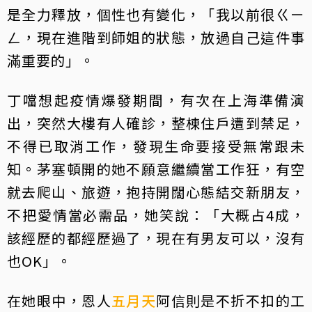
是全力釋放，個性也有變化，「我以前很ㄍㄧ
ㄥ，現在進階到師姐的狀態，放過自己這件事
滿重要的」。
丁噹想起疫情爆發期間，有次在上海準備演
出，突然大樓有人確診，整棟住戶遭到禁足，
不得已取消工作，發現生命要接受無常跟未
知。茅塞頓開的她不願意繼續當工作狂，有空
就去爬山、旅遊，抱持開闊心態結交新朋友，
不把愛情當必需品，她笑說：「大概占4成，
該經歷的都經歷過了，現在有男友可以，沒有
也OK」。
在她眼中，恩人
五月天
阿信則是不折不扣的工