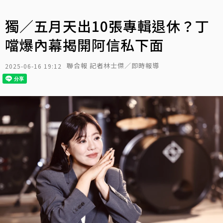
獨／五月天出10張專輯退休？丁
噹爆內幕揭開阿信私下面
聯合報 記者林士傑／即時報導
2025-06-16 19:12