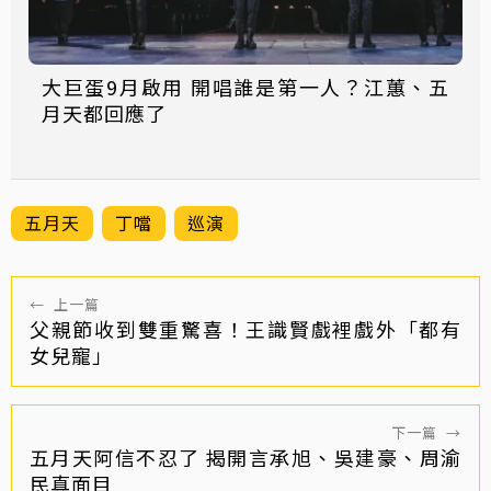
大巨蛋9月啟用 開唱誰是第一人？江蕙、五
月天都回應了
五月天
丁噹
巡演
←
上一篇
父親節收到雙重驚喜！王識賢戲裡戲外「都有
女兒寵」
下一篇
→
五月天阿信不忍了 揭開言承旭、吳建豪、周渝
民真面目