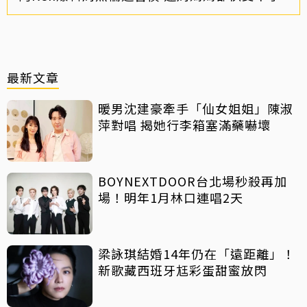
最新文章
暖男沈建豪牽手「仙女姐姐」陳淑
萍對唱 揭她行李箱塞滿藥嚇壞
BOYNEXTDOOR台北場秒殺再加
場！明年1月林口連唱2天
梁詠琪結婚14年仍在「遠距離」！
新歌藏西班牙尪彩蛋甜蜜放閃