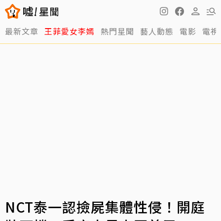
最新文章
王菲愛女李嫣
熱門星聞
藝人動態
電影
電視
NCT泰一認撿屍集體性侵！開庭