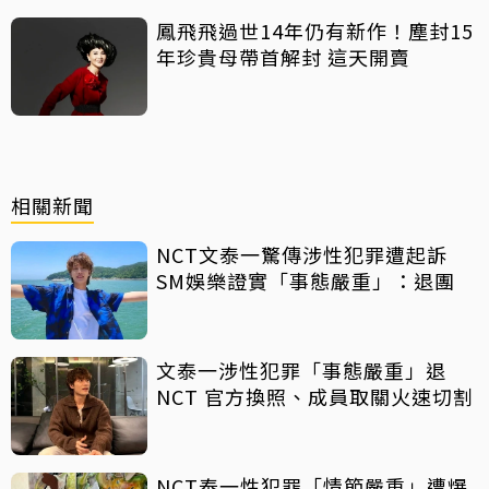
鳳飛飛過世14年仍有新作！塵封15
年珍貴母帶首解封 這天開賣
相關新聞
NCT文泰一驚傳涉性犯罪遭起訴
SM娛樂證實「事態嚴重」：退團
文泰一涉性犯罪「事態嚴重」退
NCT 官方換照、成員取關火速切割
NCT泰一性犯罪「情節嚴重」遭爆