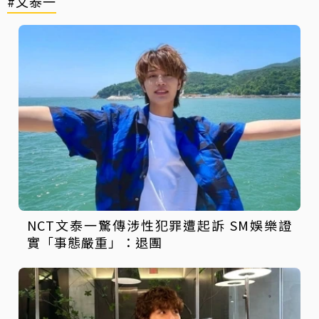
#文泰一
NCT文泰一驚傳涉性犯罪遭起訴 SM娛樂證
實「事態嚴重」：退團