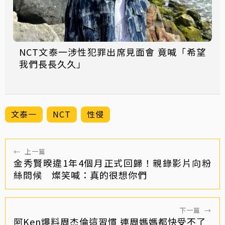
NCT文泰一涉性犯罪出席見面會 竟喊「希望
我們長長久久」
文泰一
NCT
性侵
←
上一篇
金秀賢暌違1年4個月正式回歸！親錄影片向粉
絲問候 燦笑喊：真的很想你們
下一篇
→
阿Ken爆料周杰倫這習慣 連周媽媽都快受不了