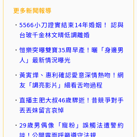
更多新聞報導
5566小刀證實結束14年婚姻！ 認與
台玻千金林文晴低調離婚
愷樂突曝雙寶35周早產！曬「身邊男
人」最新情況曝光
黃寅燁、惠利確認愛意深情熱吻！網
友「調亮影片」細看舌吻過程
直播主肥大叔46歲驟逝！昔競爭對手
丟丟妹留言哀悼
29歲男偶像「寵粉」誤觸法遭警約
談！公開露面呼籲遵守法規