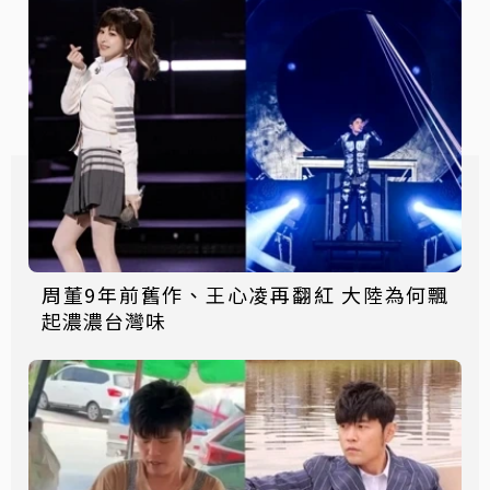
周董9年前舊作、王心凌再翻紅 大陸為何飄
起濃濃台灣味