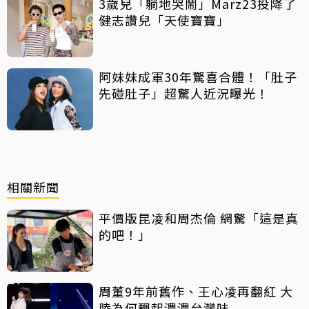
3歲兒「躺地哭鬧」Marz23投降了
健志讚兒「天使寶寶」
阿妹妹成軍30年驚喜合體！「肚子
先碰肚子」超驚人近況曝光！
相關新聞
平價版昆凌和周杰倫 網驚「這是真
的吧！」
周董9年前舊作、王心凌再翻紅 大
陸為何飄起濃濃台灣味