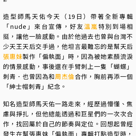
造型師馬天佑今天（19日）帶著全新專輯
「nude」來台宣傳，好友
溫嵐
特別到場相
挺，讓他一臉感動。由於他過去也曾與台灣不
少天王天后交手過，他坦言最難忘的是幫天后
張惠妹
製作「偏執面」時，因為被她素顏流淚
的情景感動，事後還在手臂刺上一隻「蝴蝶」
刺青．也曾因為和
周杰倫
合作，胸前再添一個
「紳士帽刺青」紀念。
知名造型師馬天佑一路走來，經歷過懵懂、焦
慮與掙扎，但他總能透過和巨星們的一次次合
作，找回屬於自己的節奏與定位。回想起曾經
發生在幫張惠妹「偏執面」專輯打點造型時，