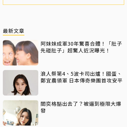
最新文章
阿妹妹成軍30年驚喜合體！「肚子
先碰肚子」超驚人近況曝光！
浪人祭第4、5波卡司出爐！國蛋、
鄭宜農領軍 日本傳奇樂團首攻安平
閻奕格豁出去了？被逼到極限大爆
發