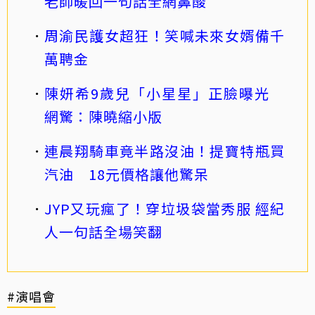
老師暖回一句話全網鼻酸
周渝民護女超狂！笑喊未來女婿備千
萬聘金
陳妍希9歲兒「小星星」正臉曝光
網驚：陳曉縮小版
連晨翔騎車竟半路沒油！提寶特瓶買
汽油 18元價格讓他驚呆
JYP又玩瘋了！穿垃圾袋當秀服 經紀
人一句話全場笑翻
#演唱會