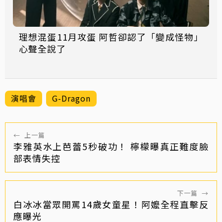
理想混蛋11月攻蛋 阿哲卻認了「變成怪物」
心聲全說了
演唱會
G-Dragon
←
上一篇
李雅英水上芭蕾5秒破功！ 檸檬曝真正難度臉
部表情失控
下一篇
→
白冰冰當眾開罵14歲女童星！阿嬤全程直擊反
應曝光