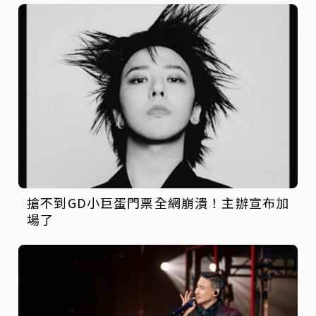
搶不到GD小巨蛋門票全網崩潰！主辦宣布加
場了