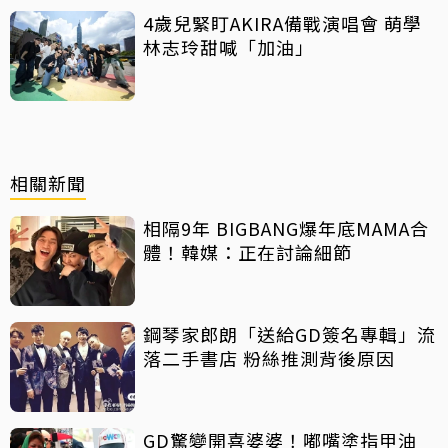
4歲兒緊盯AKIRA備戰演唱會 萌學
林志玲甜喊「加油」
相關新聞
相隔9年 BIGBANG爆年底MAMA合
體！韓媒：正在討論細節
鋼琴家郎朗「送給GD簽名專輯」流
落二手書店 粉絲推測背後原因
GD驚變開喜婆婆！嘟嘴塗指甲油