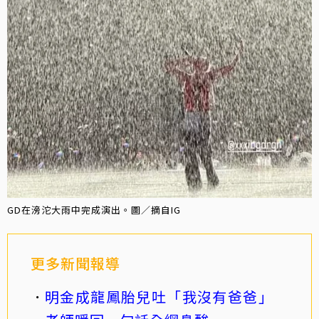
GD在滂沱大雨中完成演出。圖／摘自IG
更多新聞報導
明金成龍鳳胎兒吐「我沒有爸爸」