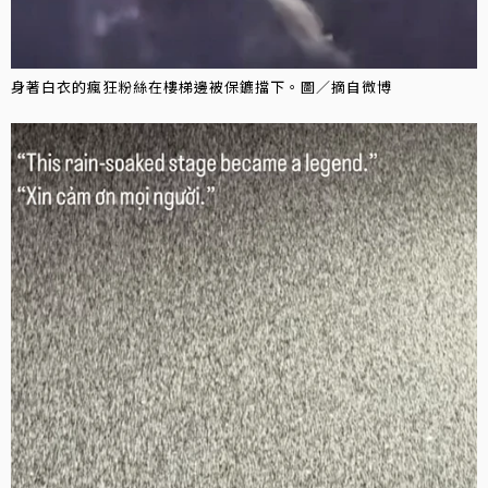
身著白衣的瘋狂粉絲在樓梯邊被保鑣擋下。圖／摘自微博