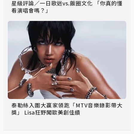
星級評論／一日歌迷vs.飯圈文化 「你真的懂
看演唱會嗎？」
泰勒絲入圍大贏家領跑「MTV音樂錄影帶大
獎」 Lisa狂野闖歐美創佳績