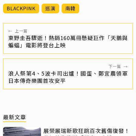
BLACKPINK
巡演
南韓
←
上一篇
東野圭吾驟逝！熱銷160萬冊懸疑巨作「天鵝與
蝙蝠」電影將登台上映
下一篇
→
浪人祭第4、5波卡司出爐！國蛋、鄭宜農領軍
日本傳奇樂團首攻安平
最新文章
展榮展瑞新歌狂跳百次舊傷復發！