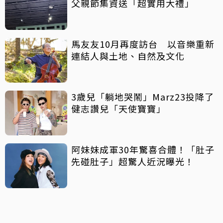
父親節集資送「超實用大禮」
馬友友10月再度訪台 以音樂重新
連結人與土地、自然及文化
3歲兒「躺地哭鬧」Marz23投降了
健志讚兒「天使寶寶」
阿妹妹成軍30年驚喜合體！「肚子
先碰肚子」超驚人近況曝光！