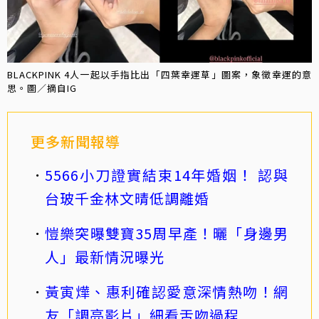
BLACKPINK 4人一起以手指比出「四葉幸運草」圖案，象徵幸運的意
思。圖／摘自IG
更多新聞報導
5566小刀證實結束14年婚姻！ 認與
台玻千金林文晴低調離婚
愷樂突曝雙寶35周早產！曬「身邊男
人」最新情況曝光
黃寅燁、惠利確認愛意深情熱吻！網
友「調亮影片」細看舌吻過程