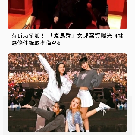
有Lisa參加！ 「瘋馬秀」女郎薪資曝光 4挑
選條件錄取率僅4％