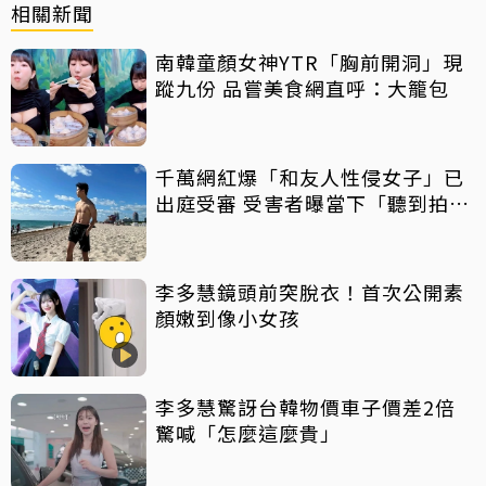
相關新聞
南韓童顏女神YTR「胸前開洞」現
蹤九份 品嘗美食網直呼：大籠包
千萬網紅爆「和友人性侵女子」已
出庭受審 受害者曝當下「聽到拍片
聲」
李多慧鏡頭前突脫衣！首次公開素
顏嫩到像小女孩
李多慧驚訝台韓物價車子價差2倍
驚喊「怎麼這麼貴」