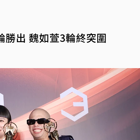
輪勝出 魏如萱3輪終突圍