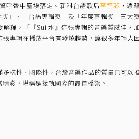
陣驚呼聲中塵埃落定。新科台語歌后
李竺芯
，憑
歌手獎」、「台語專輯獎」及「年度專輯獎」三大
解釋，「『Suí 水』這張專輯的音樂質感佳，
這張專輯在播放平台有發燒趨勢，讓很多年輕人
滿多樣性、國際性，台灣音樂作品的質量已可以
常精彩，堪稱是接軌國際的最佳橋梁。」