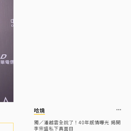
哈燒
獨／潘越雲全說了！40年感情曝光 揭開
李宗盛私下真面目