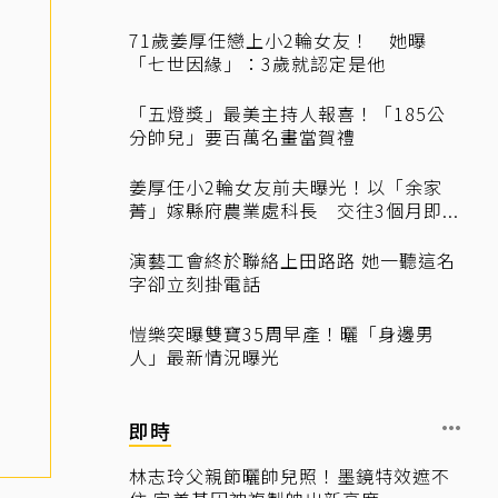
71歲姜厚任戀上小2輪女友！ 她曝
「七世因緣」：3歲就認定是他
「五燈獎」最美主持人報喜！「185公
分帥兒」要百萬名畫當賀禮
姜厚任小2輪女友前夫曝光！以「余家
菁」嫁縣府農業處科長 交往3個月即...
演藝工會終於聯絡上田路路 她一聽這名
字卻立刻掛電話
愷樂突曝雙寶35周早產！曬「身邊男
人」最新情況曝光
即時
林志玲父親節曬帥兒照！墨鏡特效遮不