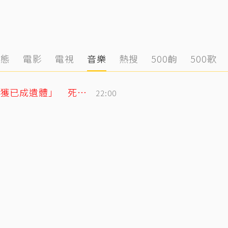
動態
電影
電視
音樂
熱搜
500齣
500歌
泰男團成員驚傳離世！清晨騎車失聯「尋獲已成遺體」 死因待調查
22:00