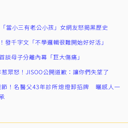
爆「當小三有老公小孩」女網友怒揭黑歷史
！發千字文「不學邏輯很難開始好好活」
首談母子分離內幕「巨大傷痛」
0週年惹眾怒！JISOO公開道歉：讓你們失望了
節！名醫父43年診所熄燈卸招牌 曬感人一
承