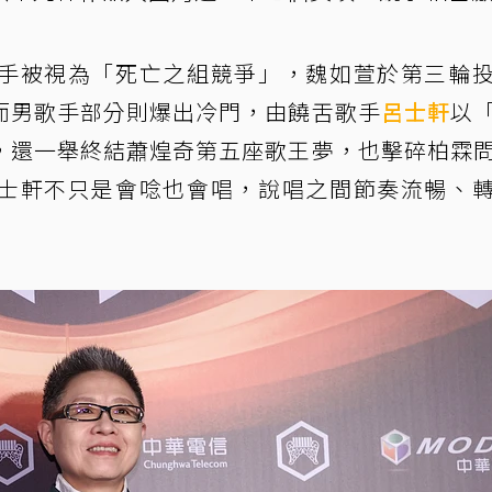
手被視為「死亡之組競爭」，魏如萱於第三輪
而男歌手部分則爆出冷門，由饒舌歌手
呂士軒
以
，還一舉終結蕭煌奇第五座歌王夢，也擊碎柏霖
士軒不只是會唸也會唱，說唱之間節奏流暢、