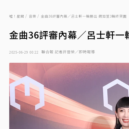
噓！星聞
音樂
金曲36評審內幕／呂士軒一輪勝出 魏如萱3輪終突圍
金曲36評審內幕／呂士軒一
聯合報 記者許晉榮／即時報導
2025-06-29 00:22