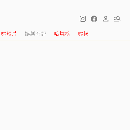
噓短片
娛樂有評
哈燒榜
噓粉