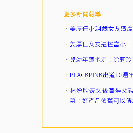
更多新聞報導
姜厚任小24歲女友遭
姜厚任女友遭控當小三
兒幼年遭抱走！徐莉玲
BLACKPINK出道1
林逸欣喪父後首過父親
幕：好產品依舊可以傳