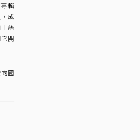
藉專輯
獎，成
加上語
因它開
推向國