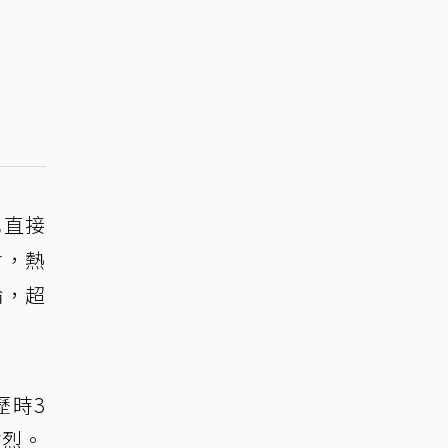
也直接
會，熱
論，超
歷時3
激烈。