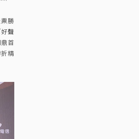
投票勝
「好聲
問鼎首
轉折精