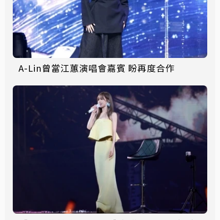
A-Lin曾當江蕙演唱會嘉賓 盼再度合作