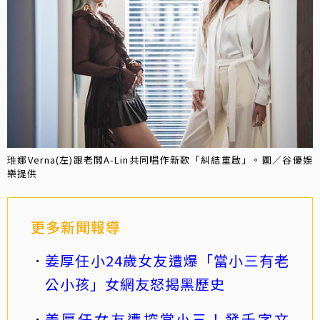
琟娜Verna(左)跟老闆A-Lin共同唱作新歌「糾結重啟」。圖／谷優娛
樂提供
更多新聞報導
姜厚任小24歲女友遭爆「當小三有老
公小孩」女網友怒揭黑歷史
姜厚任女友遭控當小三！發千字文