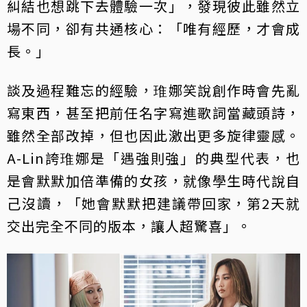
糾結也想跳下去體驗一次」，發現彼此雖然立
場不同，卻有共通核心：「唯有經歷，才會成
長。」
談及過程難忘的經驗，琟娜笑說創作時會先亂
寫東西，甚至把前任名字寫進歌詞當藏頭詩，
雖然全部改掉，但也因此激出更多旋律靈感。
A-Lin誇琟娜是「遇強則強」的典型代表，也
是會默默加倍準備的女孩，就像學生時代說自
己沒讀，「她會默默把建議帶回家，第2天就
交出完全不同的版本，讓人超驚喜」。