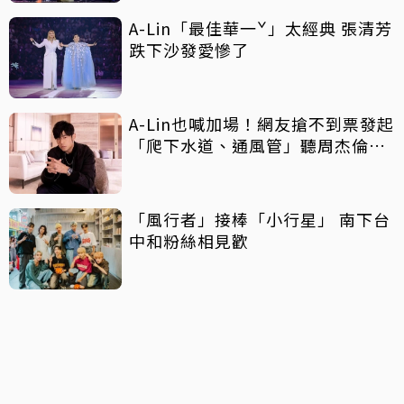
A-Lin「最佳華一ˇ」太經典 張清芳
跌下沙發愛慘了
A-Lin也喊加場！網友搶不到票發起
「爬下水道、通風管」聽周杰倫演
唱會
「風行者」接棒「小行星」 南下台
中和粉絲相見歡