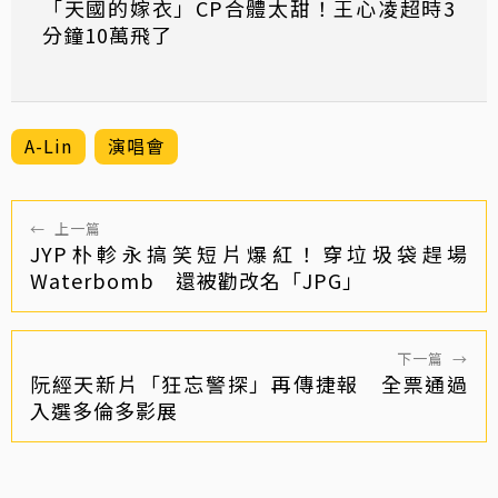
「天國的嫁衣」CP合體太甜！王心凌超時3
分鐘10萬飛了
A-Lin
演唱會
←
上一篇
JYP朴軫永搞笑短片爆紅！穿垃圾袋趕場
Waterbomb 還被勸改名「JPG」
下一篇
→
阮經天新片「狂忘警探」再傳捷報 全票通過
入選多倫多影展