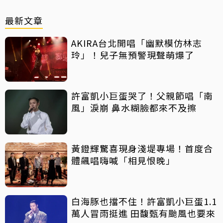
最新文章
AKIRA台北開唱「幽默模仿林志
玲」！兒子無預警現聲萌爆了
許富凱小巨蛋哭了！父親節唱「南
風」淚崩 鼻水糊臉都來不及擦
黃鐙輝驚喜現身淺堤專場！首度合
體飆唱嗨喊「相見恨晚」
白海豚也擋不住！許富凱小巨蛋1.1
萬人冒雨挺進 田馥甄有颱風也要來