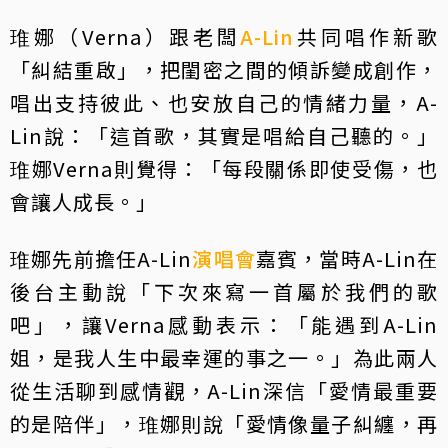
琟娜（Verna）跟老闆
A-Lin
共同唱作新歌
「糾結重啟」，把閨密之間的傾訴變成創作，
唱出支持彼此、也安放自己的情緒力量，A-
Lin說：「這首歌，其實是唱給自己聽的。」
琟娜Verna則覺得：「每段關係即使受傷，也
會讓人成長。」
琟娜先前擔任A-Lin
演唱會
嘉賓，當時A-Lin在
後台主動說「下次來寫一首屬於我們的歌
吧」，讓Verna感動表示：「能遇到A-Lin
姐，是我人生中最幸運的事之一。」為此兩人
從生活聊到感情觀，A-Lin深信「愛情最重要
的是陪伴」，琟娜則說「愛情像量子糾纏，再