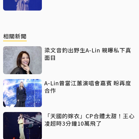
相關新聞
梁文音釣出野生A-Lin 親曝私下真
面目
A-Lin曾當江蕙演唱會嘉賓 盼再度
合作
「天國的嫁衣」CP合體太甜！王心
凌超時3分鐘10萬飛了