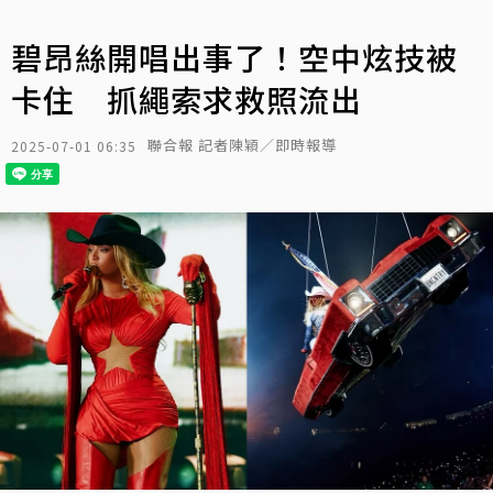
碧昂絲開唱出事了！空中炫技被
卡住 抓繩索求救照流出
聯合報 記者陳穎／即時報導
2025-07-01 06:35