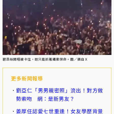
碧昂絲開唱被卡住，她只能抓著繩索保命。圖／摘自Ｘ
更多新聞報導
劉亞仁「男男親密照」流出！對方做
勢索吻 網：是新男友？
姜厚任認愛七世重逢！女友學歷背景