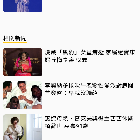
相關新聞
漫威「黑豹」女星病逝 家屬證實康
妮丘梅享壽72歲
李奧納多捲吹牛老爹性愛派對醜聞
首發聲：早就沒聯絡
惠妮母親、葛萊美獎得主西西休斯
頓辭世 高壽91歲