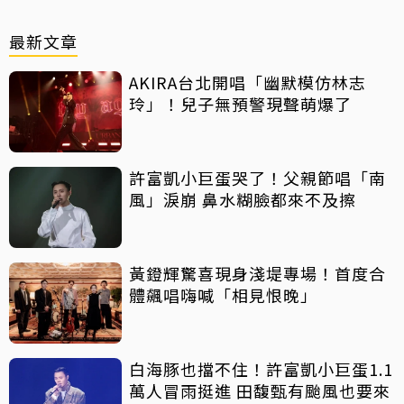
最新文章
AKIRA台北開唱「幽默模仿林志
玲」！兒子無預警現聲萌爆了
許富凱小巨蛋哭了！父親節唱「南
風」淚崩 鼻水糊臉都來不及擦
黃鐙輝驚喜現身淺堤專場！首度合
體飆唱嗨喊「相見恨晚」
白海豚也擋不住！許富凱小巨蛋1.1
萬人冒雨挺進 田馥甄有颱風也要來