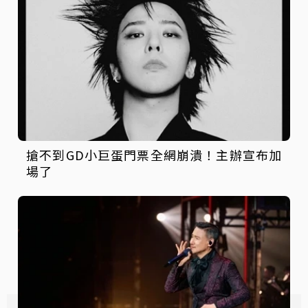
搶不到GD小巨蛋門票全網崩潰！主辦宣布加
場了