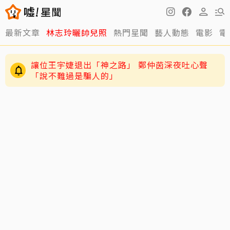
最新文章
林志玲曬帥兒照
熱門星聞
藝人動態
電影
電
讓位王宇婕退出「神之路」 鄭仲茵深夜吐心聲
「說不難過是騙人的」
71歲姜厚任認愛爆「七世重逢」！女友學歷背景
遭疑 列6點反擊：你們不懂