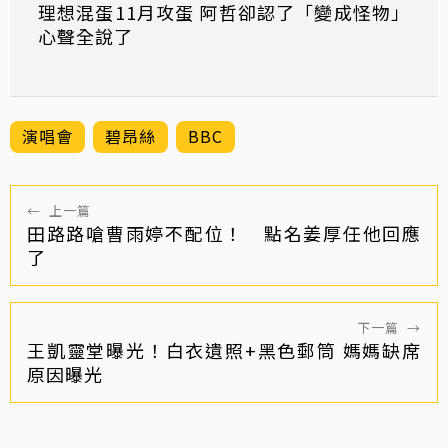
理想混蛋11月攻蛋 阿哲卻認了「變成怪物」
心聲全說了
演唱會
碧昂絲
BBC
←
上一篇
田路路嗆曹雨婷不配位！ 點名姜厚任他回應
了
下一篇
→
王凱靈堂曝光！白衣遺照+黑色郵筒 媽媽缺席
原因曝光