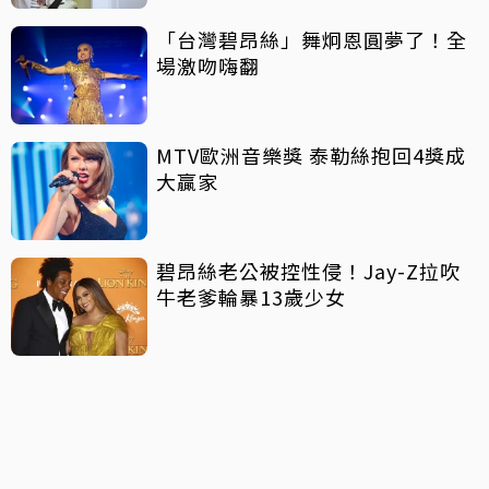
「台灣碧昂絲」舞炯恩圓夢了！全
場激吻嗨翻
MTV歐洲音樂獎 泰勒絲抱回4獎成
大贏家
碧昂絲老公被控性侵！Jay-Z拉吹
牛老爹輪暴13歲少女