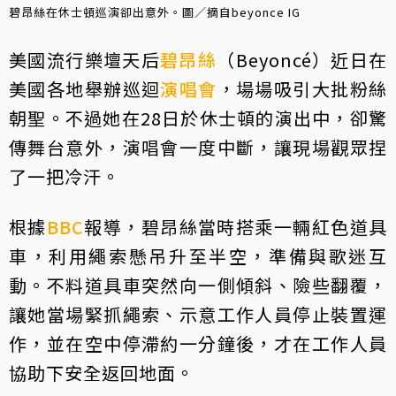
碧昂絲在休士頓巡演卻出意外。圖／摘自beyonce IG
美國流行樂壇天后
碧昂絲
（Beyoncé）近日在
美國各地舉辦巡迴
演唱會
，場場吸引大批粉絲
朝聖。不過她在28日於休士頓的演出中，卻驚
傳舞台意外，演唱會一度中斷，讓現場觀眾捏
了一把冷汗。
根據
BBC
報導，碧昂絲當時搭乘一輛紅色道具
車，利用繩索懸吊升至半空，準備與歌迷互
動。不料道具車突然向一側傾斜、險些翻覆，
讓她當場緊抓繩索、示意工作人員停止裝置運
作，並在空中停滯約一分鐘後，才在工作人員
協助下安全返回地面。