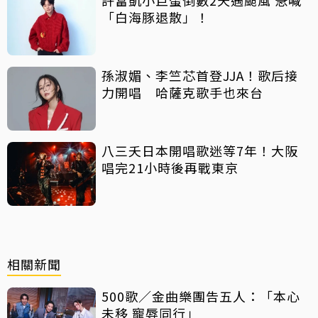
「白海豚退散」！
孫淑媚、李竺芯首登JJA！歌后接
力開唱 哈薩克歌手也來台
八三夭日本開唱歌迷等7年！大阪
唱完21小時後再戰東京
相關新聞
500歌／金曲樂團告五人：「本心
未移 寵辱同行」