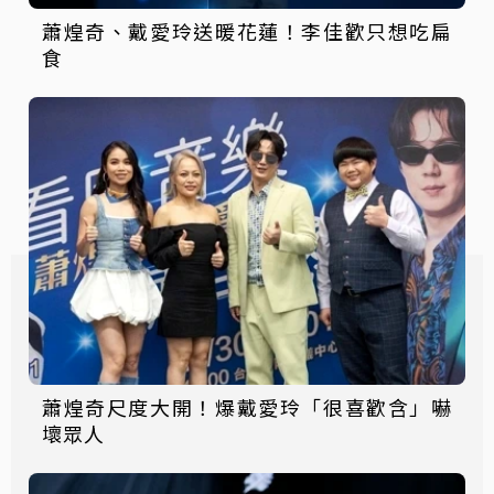
蕭煌奇、戴愛玲送暖花蓮！李佳歡只想吃扁
食
蕭煌奇尺度大開！爆戴愛玲「很喜歡含」嚇
壞眾人