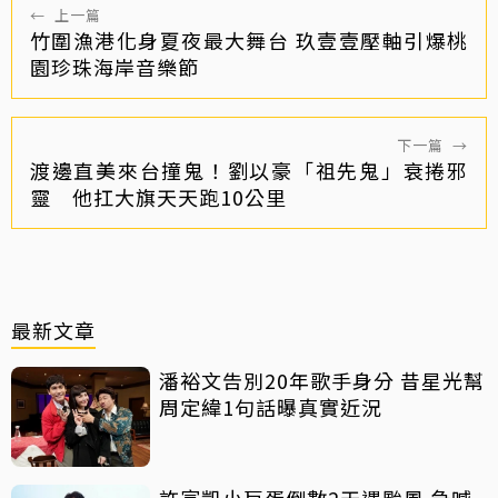
←
上一篇
竹圍漁港化身夏夜最大舞台 玖壹壹壓軸引爆桃
園珍珠海岸音樂節
下一篇
→
渡邊直美來台撞鬼！劉以豪「祖先鬼」衰捲邪
靈 他扛大旗天天跑10公里
最新文章
潘裕文告別20年歌手身分 昔星光幫
周定緯1句話曝真實近況
許富凱小巨蛋倒數2天遇颱風 急喊