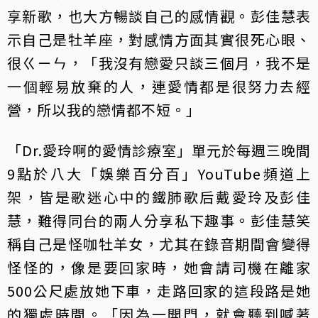
享新歌，也大方暢談自己的感情觀。彭佳慧表
示自己是牡羊座，對感情方面其實很死心眼、
很ㄍㄧㄣ，「我沒有戀愛只談三個月，我不是
一個輕易放棄的人，連愛情都是很努力去經
營，所以我的戀情都不短。」
「Dr.愛玲啊的愛情診療室」單元於每週三晚間
9點於八大「娛樂百分百」YouTube頻道上
架，皆是歌迷心中的鐵肺歌后戴愛玲及彭佳
慧，難得同台的兩人分享私下趣事。彭佳慧笑
稱自己是怪咖牡羊女，尤其在錄音期間會變得
怪怪的，像是要回家時，她會請司機在離家
500公尺處放她下車，走路回家的這段路是她
的獨處時間。「因為一開門，就會聽到喊著