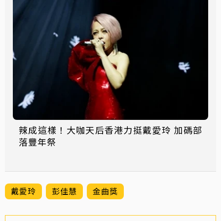
辣成這樣！大咖天后香港力挺戴愛玲 加碼部
落豐年祭
戴愛玲
彭佳慧
金曲獎