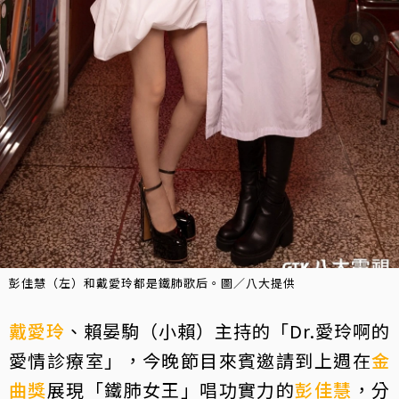
彭佳慧（左）和戴愛玲都是鐵肺歌后。圖／八大提供
戴愛玲
、賴晏駒（小賴）主持的「Dr.愛玲啊的
愛情診療室」，今晚節目來賓邀請到上週在
金
曲獎
展現「鐵肺女王」唱功實力的
彭佳慧
，分