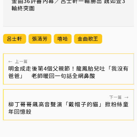
金曲36評審內幕／呂士軒一輪勝出 魏如萱3
輪終突圍
呂士軒
張清芳
嘻哈
金曲歌王
←
上一篇
明金成走後第4個父親節！龍鳳胎兒吐「我沒有
爸爸」 老師暖回一句話全網鼻酸
下一篇
→
柳丁哥哥飆高音聲演「戴帽子的貓」掀粉絲童
年回憶殺