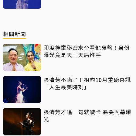
相關新聞
印度神童秘密來台看他命盤！身份
曝光竟是天王天后推手
張清芳不瞞了！相約10月重磅喜訊
「人生最美時刻」
張清芳才唱一句就喊卡 暴哭內幕曝
光