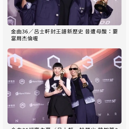
金曲36／呂士軒封王譜新歷史 昔遭母酸：要
當周杰倫喔