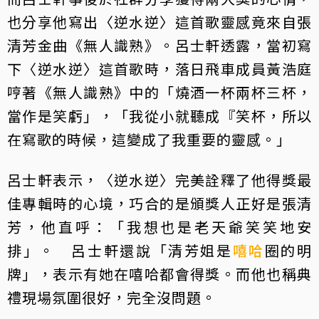
也分享他寫出〈逆水逆〉這首歌靈感竟來自張
清芳金曲《無人識熟》。呂士軒透露，當初寫
下〈逆水逆〉這首歌時，落日飛車成員黃浩庭
哼著《無人識熟》中的「燒酒一杯兩杯三杯，
當作是笑虧」，「我從小就聽成『笑杯，所以
在寫歌的時候，這變成了我重要的靈感。」
呂士軒表示，〈逆水逆〉完美詮釋了他得獎最
佳專輯時的心境，巧合的是頒獎人正好是張清
芳，他直呼：「我想也是老天爺笑笑地安
排」。 呂士軒還說「清芳姐是
嘻哈
圈的明
牌」，表示有她在嘻哈都會得獎。而他也稱典
禮現場氛圍很好，完全沒問題。