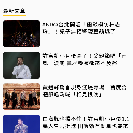
最新文章
AKIRA台北開唱「幽默模仿林志
玲」！兒子無預警現聲萌爆了
許富凱小巨蛋哭了！父親節唱「南
風」淚崩 鼻水糊臉都來不及擦
黃鐙輝驚喜現身淺堤專場！首度合
體飆唱嗨喊「相見恨晚」
白海豚也擋不住！許富凱小巨蛋1.1
萬人冒雨挺進 田馥甄有颱風也要來