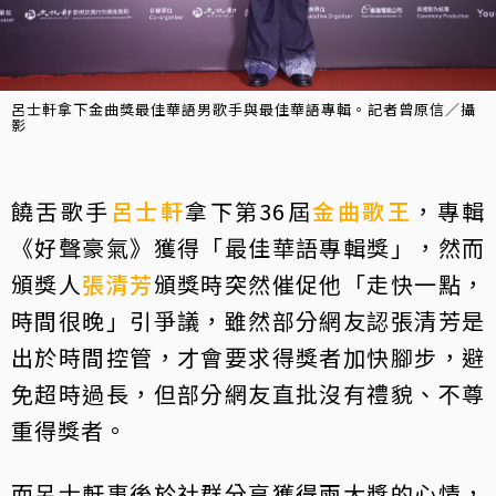
呂士軒拿下金曲獎最佳華語男歌手與最佳華語專輯。記者曾原信／攝
影
饒舌歌手
呂士軒
拿下第36屆
金曲歌王
，專輯
《好聲豪氣》獲得「最佳華語專輯獎」，然而
頒獎人
張清芳
頒獎時突然催促他「走快一點，
時間很晚」引爭議，雖然部分網友認張清芳是
出於時間控管，才會要求得獎者加快腳步，避
免超時過長，但部分網友直批沒有禮貌、不尊
重得獎者。
而呂士軒事後於社群分享獲得兩大獎的心情，