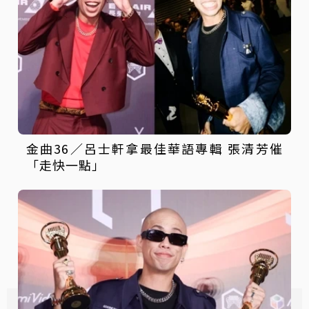
金曲36／呂士軒拿最佳華語專輯 張清芳催
「走快一點」