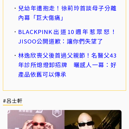
兒幼年遭抱走！徐莉玲首談母子分離
內幕「巨大傷痛」
BLACKPINK出道10週年惹眾怒！
JISOO公開道歉：讓你們失望了
林逸欣喪父後首過父親節！名醫父43
年診所熄燈卸招牌 曬感人一幕：好
產品依舊可以傳承
#呂士軒