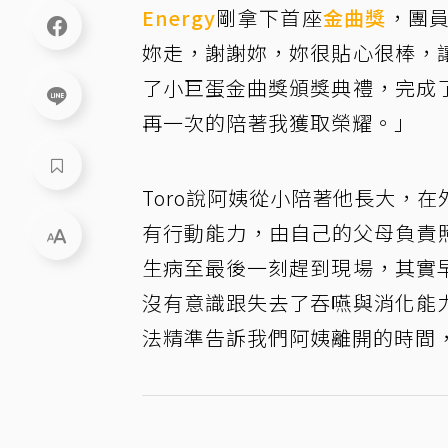
Energy
剛拿下首座
金曲獎
，團員
妳走，謝謝妳，妳很貼心很棒，
了小巨蛋金曲獎頒獎典禮，完成
再一次的陪著我獲取榮耀。」
Toro說阿姨從小陪著他長大，
有行動能力，由自己的父母負責照
生病至最後一刻趕到現場，其實
沒有意識跟失去了吞嚥與消化能
法精準告訴我們阿姨離開的時間