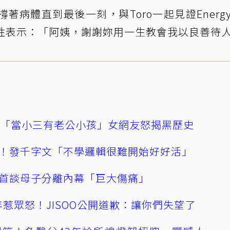
病體直到最後一刻，與Toro一起見證Energ
感性表示：「阿姨，謝謝妳用一生教會我以良善待
爆「當小三有老公小孩」女網友怒揭黑歷史
！發千字文「不學邏輯很難開始好好活」
首談母子分離內幕「巨大傷痛」
0週年惹眾怒！JISOO公開道歉：讓你們失望了