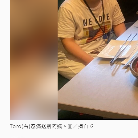
Toro(右)忍痛送別阿姨。圖／摘自IG