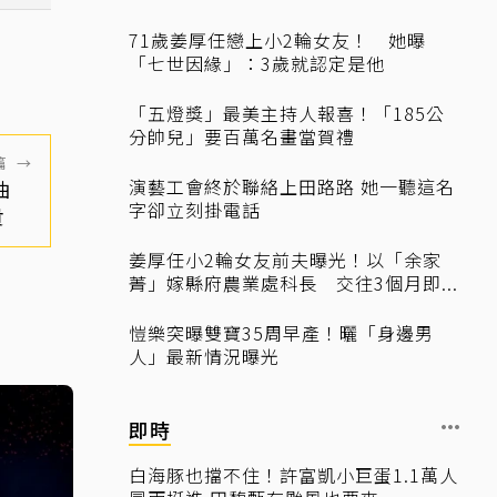
71歲姜厚任戀上小2輪女友！ 她曝
「七世因緣」：3歲就認定是他
「五燈獎」最美主持人報喜！「185公
分帥兒」要百萬名畫當賀禮
篇
→
演藝工會終於聯絡上田路路 她一聽這名
汽油
字卻立刻掛電話
貴
姜厚任小2輪女友前夫曝光！以「余家
菁」嫁縣府農業處科長 交往3個月即...
愷樂突曝雙寶35周早產！曬「身邊男
人」最新情況曝光
即時
白海豚也擋不住！許富凱小巨蛋1.1萬人