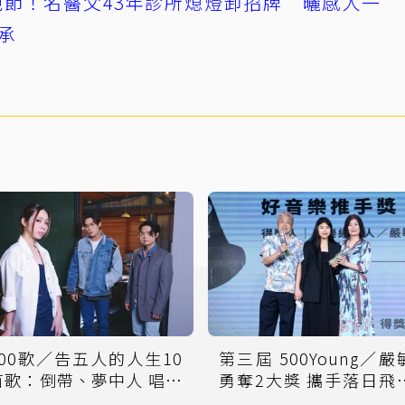
節！名醫父43年診所熄燈卸招牌 曬感人一
承
500歌／告五人的人生10
第三屆 500Young／嚴
首歌：倒帶、夢中人 唱出
勇奪2大獎 攜手落日飛
家庭的記憶
躍國際