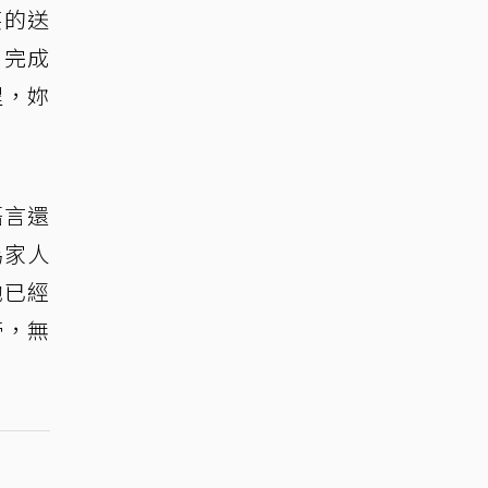
笑的送
，完成
程，妳
語言還
為家人
她已經
帝，無