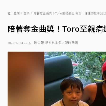
噓！星聞
音樂
陪著奪金曲獎！Toro至親病逝 慟別：謝謝妳教會我
陪著奪金曲獎！Toro至親
聯合報 記者林士傑／即時報導
2025-07-04 22:32