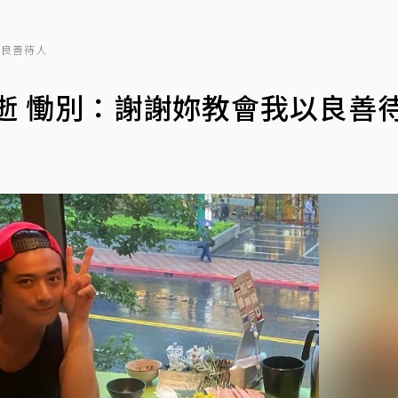
以良善待人
病逝 慟別：謝謝妳教會我以良善