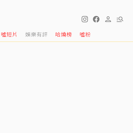
噓短片
娛樂有評
哈燒榜
噓粉