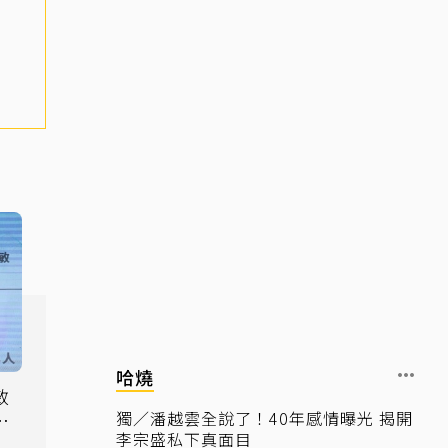
哈燒
敏
獨／潘越雲全說了！40年感情曝光 揭開
車
李宗盛私下真面目