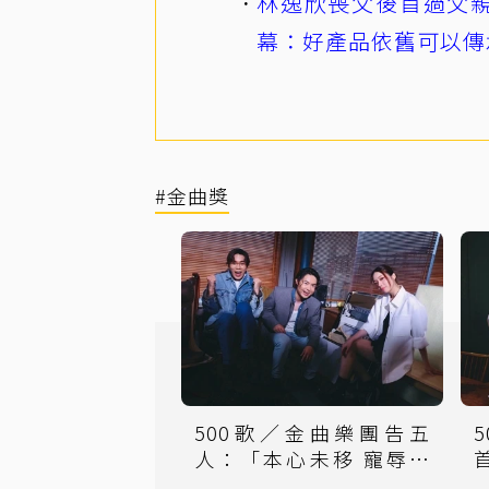
林逸欣喪父後首過父親
幕：好產品依舊可以傳
#金曲獎
500歌／金曲樂團告五
人：「本心未移 寵辱同
行」