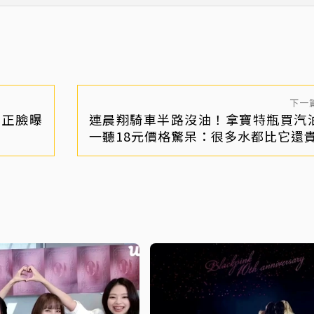
下一
！正臉曝
連晨翔騎車半路沒油！拿寶特瓶買
一聽18元價格驚呆：很多水都比它還