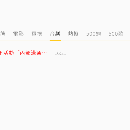
動態
電影
電視
音樂
熱搜
500齣
500歌
BLACKPINK合體直播再道歉！認了10週年活動「內部溝通出問題」
16:21