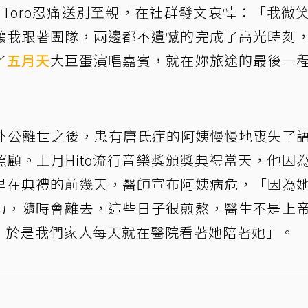
Toro忍痛送別至親，在社群發文哀悼：「我微
讓我跟著團隊，兩邊都不遺憾的完成了高光時刻
了
五月天
大巨蛋演唱嘉賓，就在妳旅途的最後一
在外公離世之後，患有唐氏症的阿姨慢慢地喪失了
顧。上月Hito流行音樂獎頒獎典禮當天，他因
早在典禮的前幾天，醫師宣布阿姨病危，「因為
力，隨時會離去，這些日子很煎熬，醫生不是上
，於是我們家人每天就在醫院看著她陪著她」。