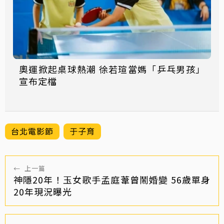
奧運掀起桌球熱潮 徐若瑄當媽「乒乓男孩」
宣布定檔
台北電影節
于子育
←
上一篇
神隱20年！玉女歌手孟庭葦曾鬧婚變 56歲單身
20年現況曝光