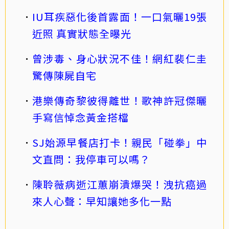
IU耳疾惡化後首露面！一口氣曬19張
近照 真實狀態全曝光
曾涉毒、身心狀況不佳！網紅裴仁圭
驚傳陳屍自宅
港樂傳奇黎彼得離世！歌神許冠傑曬
手寫信悼念黃金搭檔
SJ始源早餐店打卡！親民「碰拳」中
文直問：我停車可以嗎？
陳聆薇病逝江蕙崩潰爆哭！洩抗癌過
來人心聲：早知讓她多化一點