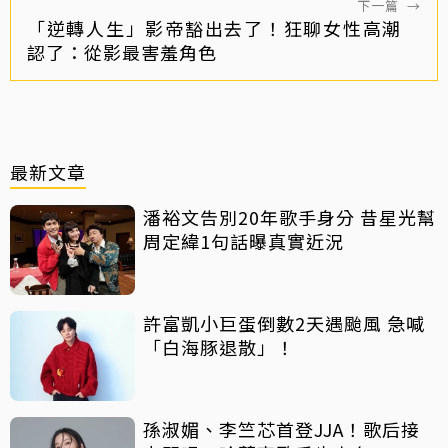
下一篇
→
「逆轉人生」影帝豁出去了！狂聊女性高潮
認了：從影最害羞角色
最新文章
潘裕文告別20年歌手身分 昔星光幫
周定緯1句話曝真實近況
許富凱小巨蛋倒數2天遇颱風 急喊
「白海豚退散」！
孫淑媚、李竺芯首登JJA！歌后接