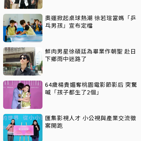
奧運掀起桌球熱潮 徐若瑄當媽「乒
乓男孩」宣布定檔
鮮肉男星徐碩廷為畢業作朝聖 赴日
下鄉雨中迷路了
64歲楊貴媚奪桃園電影節影后 突驚
喊「孩子都生了2個」
匯集影視人才 小公視與產業交流徵
案開跑