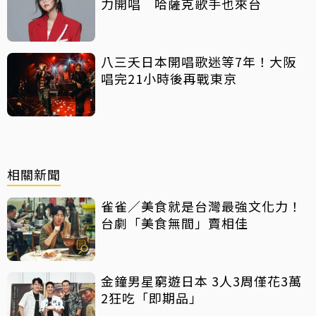
力開唱 哈薩克歌手也來台
八三夭日本開唱歌迷等7年！大阪
唱完21小時後再戰東京
相關新聞
雀雀／美食就是台灣最強文化力！
台劇「美食無間」賣相佳
金鐘男星窮遊日本 3人3周僅花3萬
2狂吃「即期品」