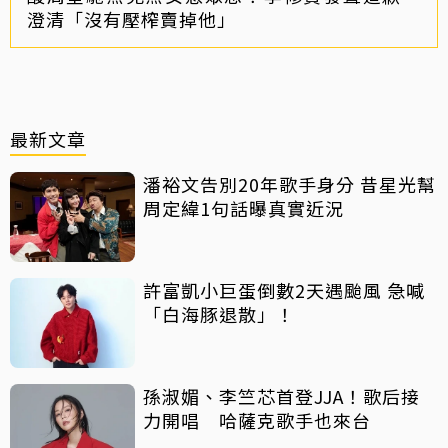
澄清「沒有壓榨賣掉他」
最新文章
潘裕文告別20年歌手身分 昔星光幫
周定緯1句話曝真實近況
許富凱小巨蛋倒數2天遇颱風 急喊
「白海豚退散」！
孫淑媚、李竺芯首登JJA！歌后接
力開唱 哈薩克歌手也來台