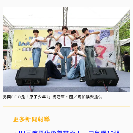
男團F.F.O是「原子少年2」總冠軍。圖／踢帕娛樂提供
更多新聞報導
IU耳疾惡化後首露面！一口氣曬19張