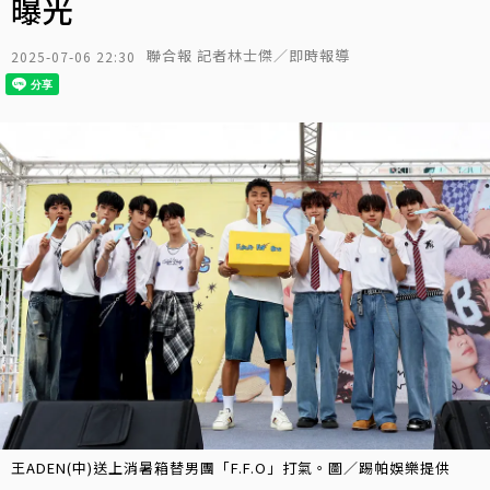
曝光
聯合報 記者林士傑／即時報導
2025-07-06 22:30
王ADEN(中)送上消暑箱替男團「F.F.O」打氣。圖／踢帕娛樂提供