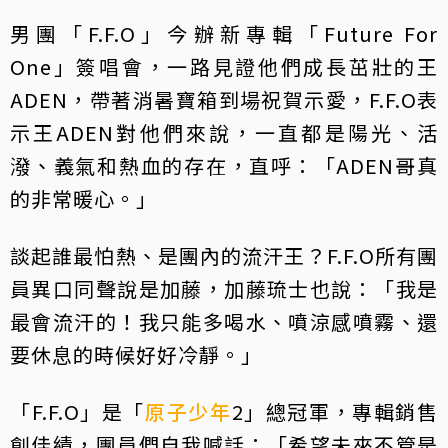
男團「F.F.O」今辦新專輯「Future For
One」簽唱會，一路見證他們成長茁壯的王
ADEN，帶著消暑寶箱到場祝賀示愛，F.F.O表
示王ADEN對他們來說，一直都是陽光、活
潑、義氣和熱血的存在，直呼：「ADEN哥真
的非常暖心。」
談起誰最怕熱、是團內的流汗王？F.F.O所有團
員異口同聲說是加藤，加藤琉士也說：「我是
最會流汗的！我只能多喝水、噴涼感噴霧、還
要休息的時候好好冷靜。」
「F.F.O」是「
原子少年
2」總冠軍，專輯銷售
創佳績，團員們自我喊話：「希望未來不管是