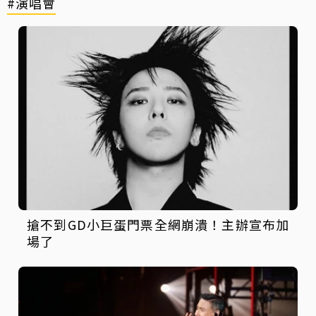
#演唱會
搶不到GD小巨蛋門票全網崩潰！主辦宣布加
場了