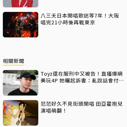
八三夭日本開唱歌迷等7年！大阪
唱完21小時後再戰東京
相關新聞
Toyz還在服刑中又被告！直播爆網
美玩4P 她曬起訴書：亂說話會付出
代價
范范好久不見街頭開唱 田亞霍抱兒
演唱萌翻！