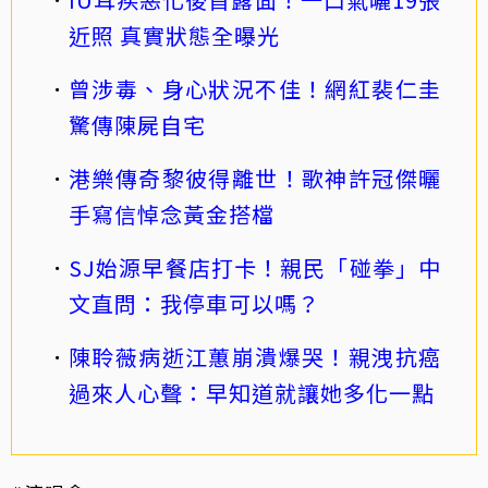
近照 真實狀態全曝光
曾涉毒、身心狀況不佳！網紅裴仁圭
驚傳陳屍自宅
港樂傳奇黎彼得離世！歌神許冠傑曬
手寫信悼念黃金搭檔
SJ始源早餐店打卡！親民「碰拳」中
文直問：我停車可以嗎？
陳聆薇病逝江蕙崩潰爆哭！親洩抗癌
過來人心聲：早知道就讓她多化一點