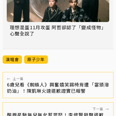
理想混蛋11月攻蛋 阿哲卻認了「變成怪物」
心聲全說了
演唱會
原子少年
←
上一篇
6歲兒看《蜘蛛人》興奮嬉笑踢椅背遭「當頭潑
奶油」！陳凱琳火速道歉證實已報警
下一篇
→
酸周星馳無兒無女惹眾怒！李修賢發聲道歉