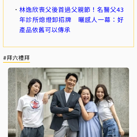
林逸欣喪父後首過父親節！名醫父43
年診所熄燈卸招牌 曬感人一幕：好
產品依舊可以傳承
#拜六禮拜