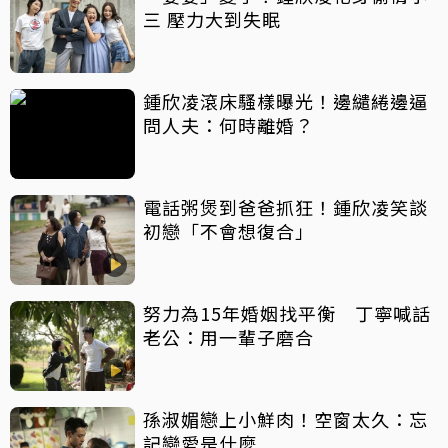
三 壓力大到失眠
鍾欣凌滾床騷樣曝光！邊繾綣邊逼
問人夫：何時離婚？
電話粥煲到爸爸抓狂！鍾欣凌笑談
初戀「不會想復合」
努力為15年婚姻找平衡 丁寧喊話
老公：用一輩子磨合
孫淑媚戀上小鮮肉！空窗太久：忘
記戀愛是什麼