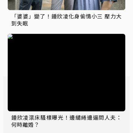
「婆婆」變了！鍾欣凌化身偷情小三 壓力大
到失眠
鍾欣凌滾床騷樣曝光！邊繾綣邊逼問人夫：
何時離婚？