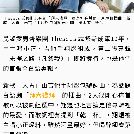
Theseus 忒修斯為夯劇「拜六禮拜」量身打造片頭、片尾和插曲，新
歌「人青」由吉他手翔煜包辦詞曲。圖／抓馬文化提供
民謠雙男聲樂團 Theseus 忒修斯成軍10年，
由主唱小正、吉他手翔煜組成，第二張專輯
「未擇之路（凡勢我）」即將發行，也是他們
的首張全台語專輯。
新歌「人青」由吉他手翔煜包辦詞曲，為話題
台語劇「
拜六禮拜
」的插曲，2人很開心這首
歌可以被劇組選中，翔煜也坦言這是他專輯裡
的最愛，而歌詞裡有提到「乾一杯」，翔煜被
主唱小正爆料，雖然酒量最好，但喝醉卻會落