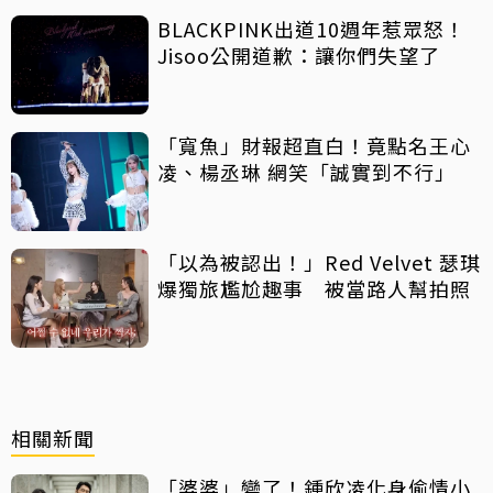
BLACKPINK出道10週年惹眾怒！
Jisoo公開道歉：讓你們失望了
「寬魚」財報超直白！竟點名王心
凌、楊丞琳 網笑「誠實到不行」
「以為被認出！」Red Velvet 瑟琪
爆獨旅尷尬趣事 被當路人幫拍照
相關新聞
「婆婆」變了！鍾欣凌化身偷情小