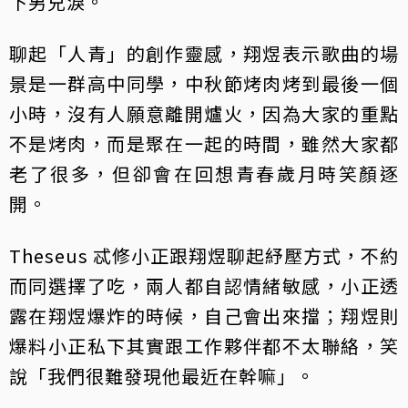
下男兒淚。
聊起「人青」的創作靈感，翔煜表示歌曲的場
景是一群高中同學，中秋節烤肉烤到最後一個
小時，沒有人願意離開爐火，因為大家的重點
不是烤肉，而是聚在一起的時間，雖然大家都
老了很多，但卻會在回想青春歲月時笑顏逐
開。
Theseus 忒修小正跟翔煜聊起紓壓方式，不約
而同選擇了吃，兩人都自認情緒敏感，小正透
露在翔煜爆炸的時候，自己會出來擋；翔煜則
爆料小正私下其實跟工作夥伴都不太聯絡，笑
說「我們很難發現他最近在幹嘛」。