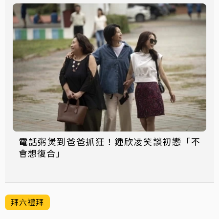
電話粥煲到爸爸抓狂！鍾欣凌笑談初戀「不
會想復合」
拜六禮拜