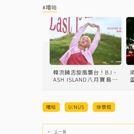
#嘻哈
韓流饒舌旋風襲台！B.I、
ASH ISLAND八月寶島接
力開唱
嘻哈
U:NUS
徐懷鈺
←
上一篇