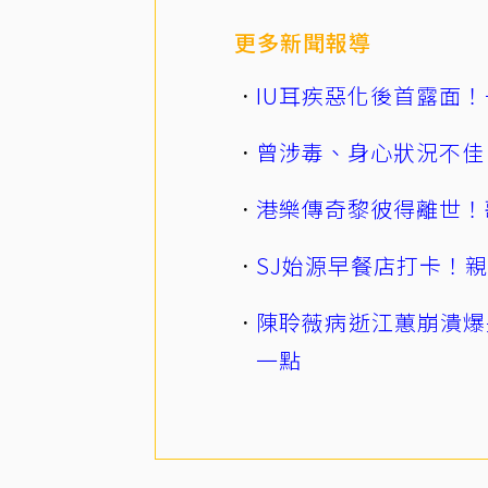
更多新聞報導
IU耳疾惡化後首露面！
曾涉毒、身心狀況不佳
港樂傳奇黎彼得離世！
SJ始源早餐店打卡！
陳聆薇病逝江蕙崩潰爆
一點