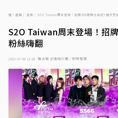
噓！星聞
音樂
S2O Taiwan周末登場！招牌360度噴水系統+破
S2O Taiwan周末登場！
粉絲嗨翻
聯合報 記者梅衍儂／即時報導
2025-07-09 11:08