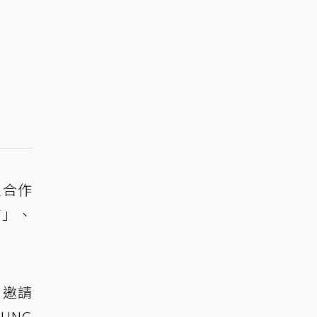
定合作
貓」、
，邀請
UNG