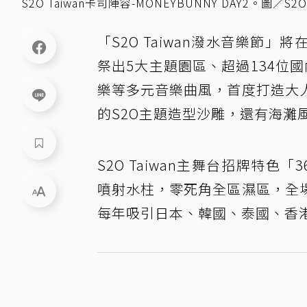
S2O Taiwan卡司陣容-MONEYBUNNY DAY2。圖／S2O
「S2O Taiwan潑水音樂節
祭出5大主題園區、超過134位
樂等多元音樂曲風，首度打造大
的S2O主題造型沙雕，還有海灘
S2O Taiwan主舞台招牌特
噴射水柱，零死角全區濕區，全
每年吸引日本、韓國、泰國、香