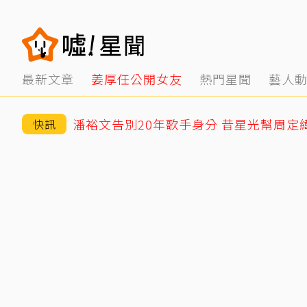
最新文章
姜厚任公開女友
熱門星聞
藝人
潘裕文告別20年歌手身分 昔星光幫周定
快訊