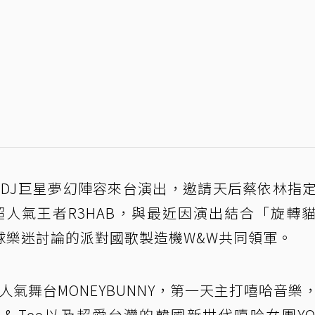
國際級DJ巨星夢幻陣容來台演出，邀請天后蔡依林指
EDM超人氣王者R3HAB，與最近因演出結合「旋轉
球樂迷討論的派對國歌製造機W&W共同領軍。
高的人氣舞台MONEYBUNNY，第一天主打嘻哈音樂
& Teo以及超愛台灣的韓國新世代嘻哈女團YO