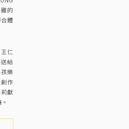
子雞的
得合體
、王仁
喜送給
男孩樂
及創作
海莉獻
燒。