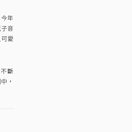
，今年
電子音
又可愛
方不斷
圍中，