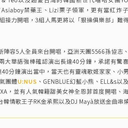
Asiaboy禁藥王、Lizi栗子領軍，更有當紅炸
e、西屯純愛組接力開唱，3組人馬更將以「狠操俱樂部」難
Y以全新陣容5人全員來台開唱，亞洲天團5566孫協志
兩大華語強棒確認演出長達40分鐘，承諾有驚
達40分鐘演出當中，當天也有靈魂歌姬家家、小
人氣團體
U:NUS
、GENBLUE幻藍小熊、ELL&s以
KAXA，並有人氣韓籍甜美女神全恩菲首度開唱、
韓情歌王子RK金承熙以及DJ Mayà放送金曲串