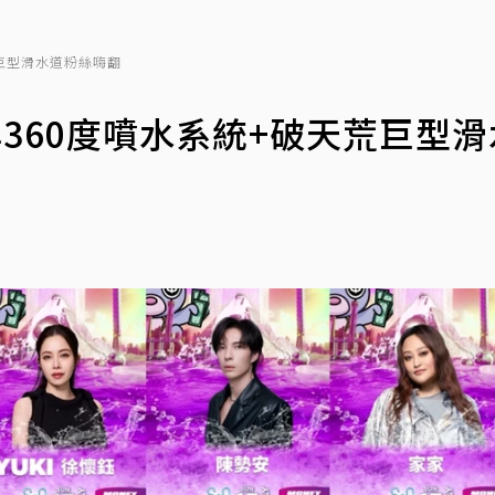
天荒巨型滑水道粉絲嗨翻
招牌360度噴水系統+破天荒巨型