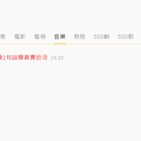
動態
電影
電視
音樂
熱搜
500齣
500歌
緯1句話曝真實近況
19:20