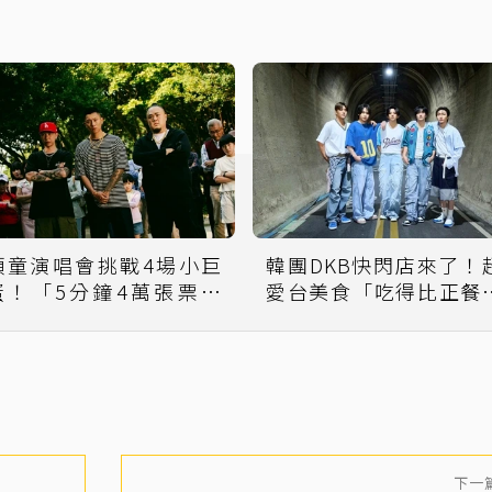
頑童演唱會挑戰4場小巨
韓團DKB快閃店來了！
蛋！「5分鐘4萬張票賣
愛台美食「吃得比正餐
光」再加碼2場
多」
下一