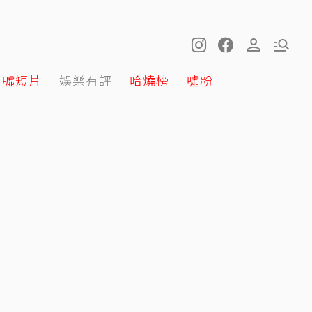
噓短片
娛樂有評
哈燒榜
噓粉