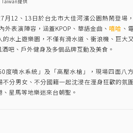
 Taiwan提供
」將在7月12、13日於台北市大佳河濱公園熱鬧登場
國內外表演陣容，涵蓋KPOP、華語金曲、
嘻哈
、
人的水上遊樂園，不僅有滑水道、衝浪機、巨大
風酒吧、戶外健身及多個品牌互動及美食。
色「360度噴水系統」及「高壓水槍」，現場四面八
場不分男女、不分國籍一起沈浸在溼身狂歡的氛
港、星馬等地樂迷來台朝聖。