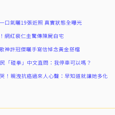
一口氣曬19張近照 真實狀態全曝光
！網紅裴仁圭驚傳陳屍自宅
歌神許冠傑曬手寫信悼念黃金搭檔
親民「碰拳」中文直問：我停車可以嗎？
哭！親洩抗癌過來人心聲：早知道就讓她多化