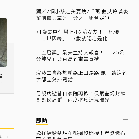
獨／2個小孩赴美要燒2千萬 曲艾玲嘆後
輩削價只拿她十分之一酬勞競爭
71歲姜厚任戀上小2輪女友！ 她曝
「七世因緣」：3歲就認定是他
「五燈獎」最美主持人報喜！「185公
分帥兒」要百萬名畫當賀禮
演藝工會終於聯絡上田路路 她一聽這名
超
字卻立刻掛電話
還
母親病逝昔日家醜再掀！侯炳瑩認封鎖
哥哥侯冠群 兩度抗癌近況曝光
即時
逸祥結婚到現在都還沒開機！老婆紫布
篇
→