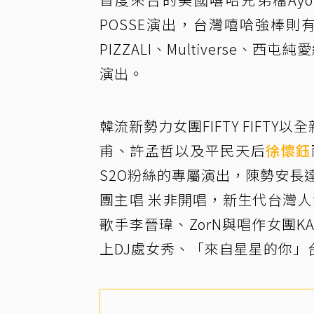
POSSE演出，台灣嘻哈強棒則有
PIZZALI、Multivers
演出。
韓流新勢力女團FIFTY FIFT
甫、許孟哲以及平民天后
徐懷鈺
S2O粉絲的專屬演出，陳勢安長
團主唱 米非開唱，新生代台灣
歌手李晉瑋、ZorN與唱作女團
上DJ處女秀、「來自星星的你」台