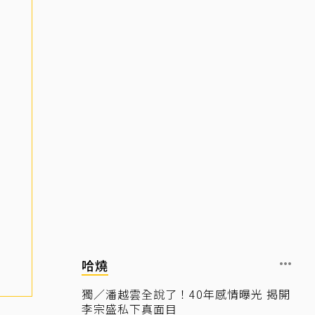
哈燒
獨／潘越雲全說了！40年感情曝光 揭開
李宗盛私下真面目