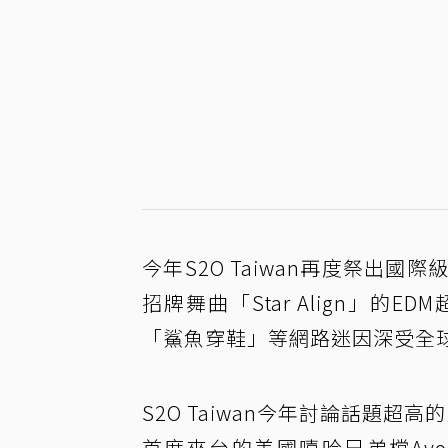
今年S2O Taiwan再度祭出
招牌舞曲「Star Align」的
「鯊魚穿鞋」等網路迷因深受全
S2O Taiwan今年討論話題超
首度來台的美國嘻哈兄弟檔Ayo 