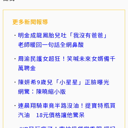
更多新聞報導
明金成龍鳳胎兒吐「我沒有爸爸」
老師暖回一句話全網鼻酸
周渝民護女超狂！笑喊未來女婿備千
萬聘金
陳妍希9歲兒「小星星」正臉曝光
網驚：陳曉縮小版
連晨翔騎車竟半路沒油！提寶特瓶買
汽油 18元價格讓他驚呆