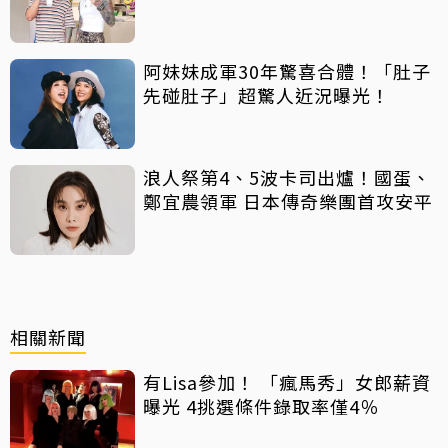
阿妹妹成軍30年驚喜合體！「肚子
先碰肚子」超驚人近況曝光！
浪人祭第4、5波卡司出爐！國蛋、
鄭宜農領軍 日本傳奇樂團首攻安平
相關新聞
有Lisa參加！ 「瘋馬秀」女郎薪資
曝光 4挑選條件錄取率僅4％