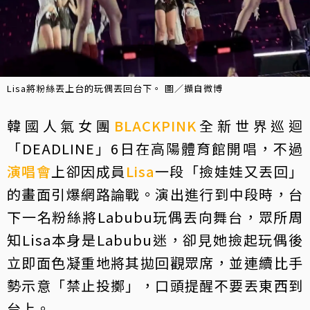
Lisa將粉絲丟上台的玩偶丟回台下。 圖／擷自微博
韓國人氣女團
BLACKPINK
全新世界巡迴
「DEADLINE」6日在高陽體育館開唱，不過
演唱會
上卻因成員
Lisa
一段「撿娃娃又丟回」
的畫面引爆網路論戰。演出進行到中段時，台
下一名粉絲將Labubu玩偶丟向舞台，眾所周
知Lisa本身是Labubu迷，卻見她撿起玩偶後
立即面色凝重地將其拋回觀眾席，並連續比手
勢示意「禁止投擲」，口頭提醒不要丟東西到
台上。