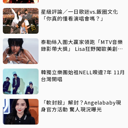
星級評論／一日歌迷vs.飯圈文化
「你真的懂看演唱會嗎？」
泰勒絲入圍大贏家領跑「MTV音樂
錄影帶大獎」 Lisa狂野闖歐美創佳
績
韓獨立樂團始祖NELL暌違7年 11月
台灣開唱
「軟封殺」解封？Angelababy現
身官方活動 驚人現況曝光