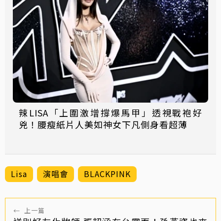
辣LISA「上圍激增撐爆馬甲」透視戰袍好
兇！腰瘦紙片人美如神女下凡側身看超薄
Lisa
演唱會
BLACKPINK
←
上一篇