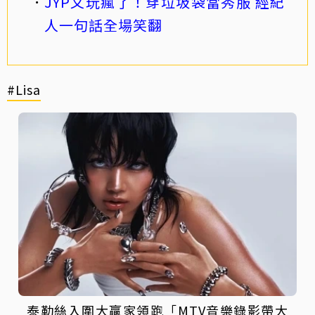
JYP又玩瘋了！穿垃圾袋當秀服 經紀
人一句話全場笑翻
#Lisa
泰勒絲入圍大贏家領跑「MTV音樂錄影帶大