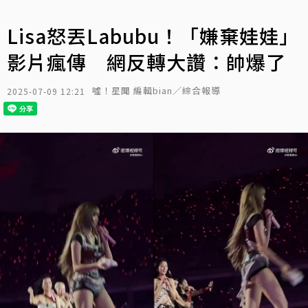
Lisa怒丟Labubu！「嫌棄娃娃」
影片瘋傳 網反轉大讚：帥爆了
噓！星聞 編輯bian／綜合報導
2025-07-09 12:21