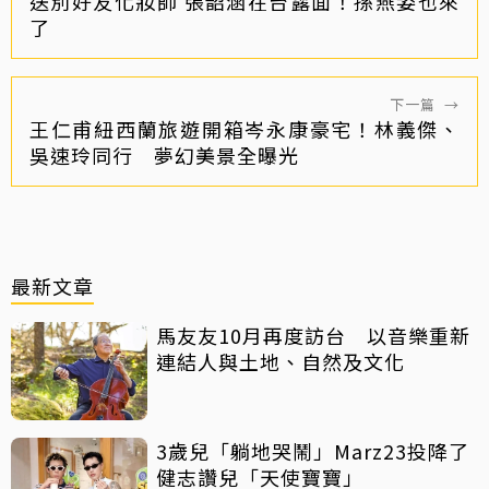
送別好友化妝師 張韶涵在台露面！孫燕姿也來
了
下一篇
→
王仁甫紐西蘭旅遊開箱岑永康豪宅！林義傑、
吳速玲同行 夢幻美景全曝光
最新文章
馬友友10月再度訪台 以音樂重新
連結人與土地、自然及文化
3歲兒「躺地哭鬧」Marz23投降了
健志讚兒「天使寶寶」