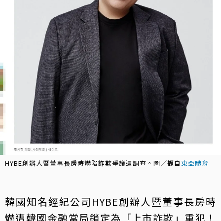
HYBE創辦人暨董事長房時爀陷詐欺爭議遭調查。圖／擷自
東亞體育
韓國知名經紀公司HYBE創辦人暨董事長房時
爀遭韓國金融當局鎖定為「上市詐欺」重犯！