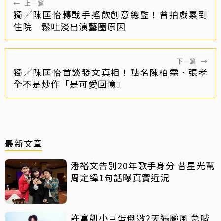
←
上一篇
獨／陳匡怡轉戰手搖飲創意總監！曾拍戲累到
住院 鬆吐淡出演藝圈原因
下一篇
→
獨／陳匡怡首談發文真相！點名陳柏霖、張孝
全不是炒作「是可愛回憶」
最新文章
潘裕文告別20年歌手身分 昔星光幫
周定緯1句話曝真實近況
許富凱小巨蛋倒數2天遇颱風 急喊