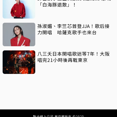
「白海豚退散」！
孫淑媚、李竺芯首登JJA！歌后接
力開唱 哈薩克歌手也來台
八三夭日本開唱歌迷等7年！大阪
唱完21小時後再戰東京
聯合線上公司 著作權所有 ©2025