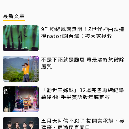
最新文章
9千粉絲風雨無阻！Z世代神曲製造
機natori謝台灣：被大家拯救
不是下雨就是颱風 蕭景鴻終於破除
魔咒
「勸世三姊妹」32場完售再締紀錄
幕後4推手拚英語版年底定案
五月天阿信不忍了 揭開言承旭、吳
建豪、周渝民真面目