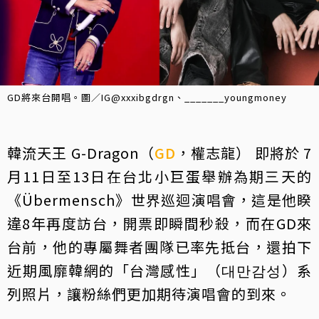
GD將來台開唱。圖／IG@xxxibgdrgn、_______youngmoney
韓流天王 G-Dragon（
GD
，權志龍） 即將於 7
月11日至13日在台北小巨蛋舉辦為期三天的
《Übermensch》世界巡迴演唱會，這是他睽
違8年再度訪台，開票即瞬間秒殺，而在GD來
台前，他的專屬舞者團隊已率先抵台，還拍下
近期風靡韓網的「台灣感性」（대만감성）系
列照片，讓粉絲們更加期待演唱會的到來。