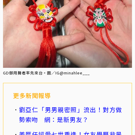
GD御用舞者率先來台。圖／IG@minahlee___
更多新聞報導
劉亞仁「男男親密照」流出！對方做
勢索吻 網：是新男友？
姜厚任認愛七世重逢！女友學歷背景