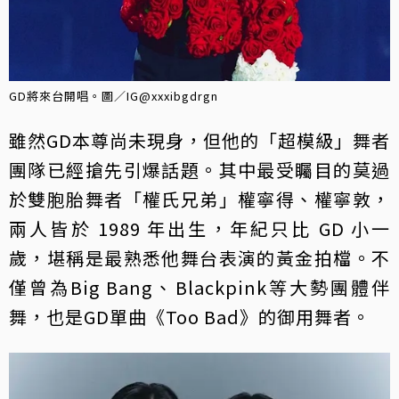
GD將來台開唱。圖／IG@xxxibgdrgn
雖然GD本尊尚未現身，但他的「超模級」舞者
團隊已經搶先引爆話題。其中最受矚目的莫過
於雙胞胎舞者「權氏兄弟」權寧得、權寧敦，
兩人皆於 1989 年出生，年紀只比 GD 小一
歲，堪稱是最熟悉他舞台表演的黃金拍檔。不
僅曾為Big Bang、Blackpink等大勢團體伴
舞，也是GD單曲《Too Bad》的御用舞者。