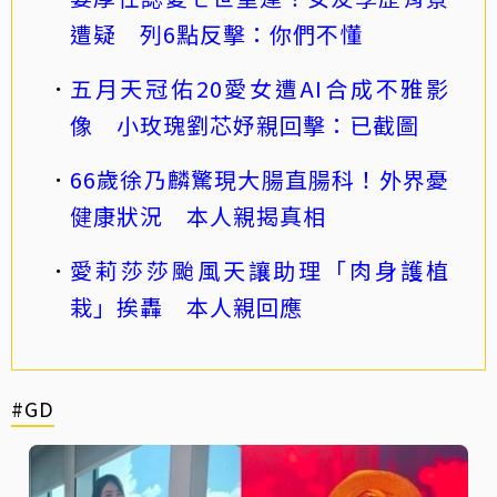
遭疑 列6點反擊：你們不懂
五月天冠佑20愛女遭AI合成不雅影
像 小玫瑰劉芯妤親回擊：已截圖
66歲徐乃麟驚現大腸直腸科！外界憂
健康狀況 本人親揭真相
愛莉莎莎颱風天讓助理「肉身護植
栽」挨轟 本人親回應
#GD