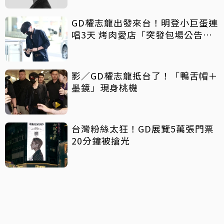
GD權志龍出發來台！明登小巨蛋連
唱3天 烤肉愛店「突發包場公告」
粉絲暴動嗨翻
影／GD權志龍抵台了！「鴨舌帽＋
墨鏡」現身桃機
台灣粉絲太狂！GD展覽5萬張門票
20分鐘被搶光