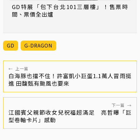
GD特展「包下台北101三層樓」！售票時
間、票價全出爐
GD
G-DRAGON
←
上一篇
白海豚也擋不住！許富凱小巨蛋1.1萬人冒雨挺
進 田馥甄有颱風也要來
下一篇
→
江國賓父親節收女兒祝福超滿足 亮哲曝「巨
型卷軸卡片」感動