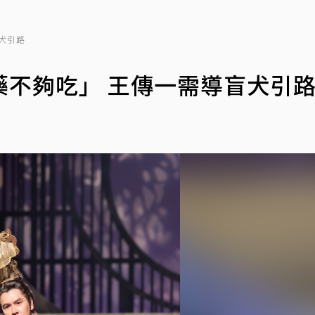
犬引路
藥不夠吃」 王傳一需導盲犬引