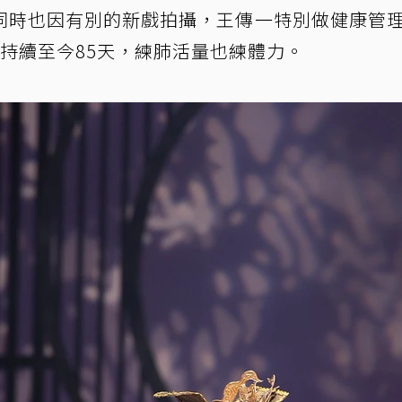
同時也因有別的新戲拍攝，王傳一特別做健康管
持續至今85天，練肺活量也練體力。