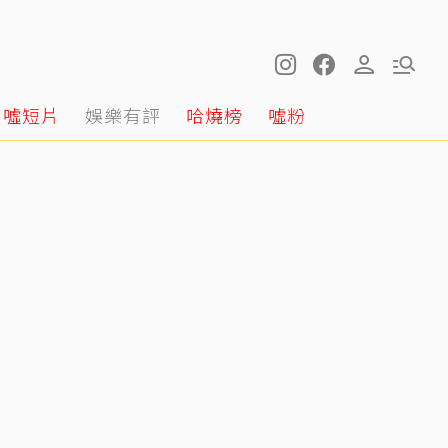
噓短片
娛樂有評
哈燒榜
噓粉