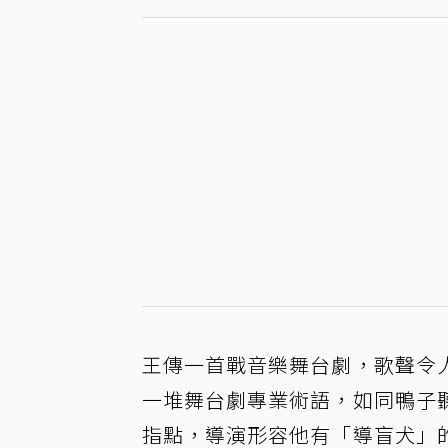
王傳一首戰音樂舞台劇，歌聲令
一堆舞台劇專業術語，如同鴨子
指點，導演形容他有「導盲犬」