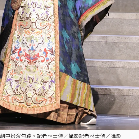
劇中扮演勾踐。記者林士傑／攝影記者林士傑／攝影