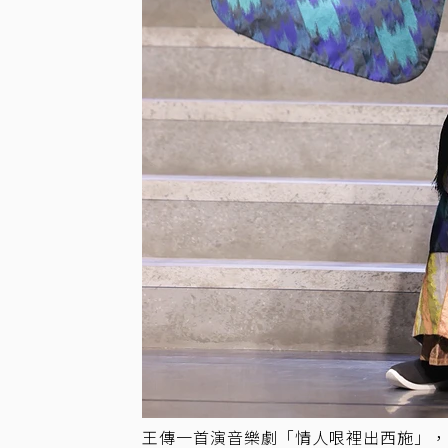
王傳一首演音樂劇「情人哏裡出西施」，