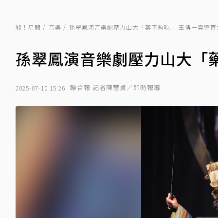
噓！星聞
音樂
孫翠鳳演音樂劇壓力山大「藥不夠吃」 王傳一需導盲
孫翠鳳演音樂劇壓力山大「
聯合報 記者陳慧貞／即時報導
2025-07-10 15:26