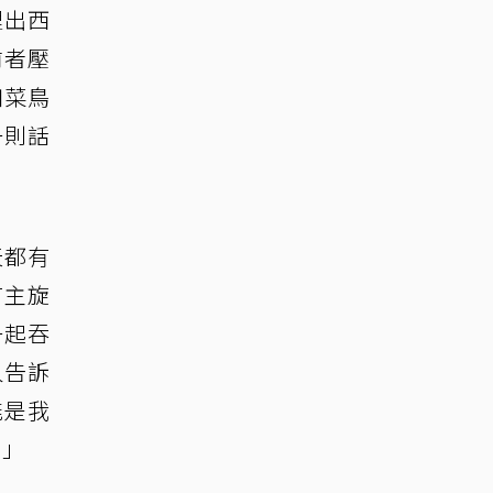
裡出西
前者壓
如菜鳥
一則話
天都有
有主旋
一起吞
人告訴
能是我
。」