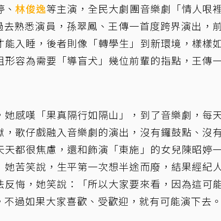
婷、
林俊逸
等主演，全民大劇團音樂劇「情人哏
了過去熟悉演員，孫翠鳳、王傳一首度跨界演出，
才能入睡，後者則像「轉學生」到新環境，樣樣
祖形容為需要「導盲犬」幾位前輩的指點，王傳
，她感嘆「果真隔行如隔山」，到了音樂劇，每
獄，歌仔戲融入音樂劇的演出，沒有鑼鼓點、沒
天天都很焦慮，還和飾演「東施」的女兒陳昭婷
」她苦笑說，生平第一次想半途而廢，結果經紀
法反悔，她笑說：「所以大家要來看，因為這可
。不過如果大家喜歡、受歡迎，就有可能演下去