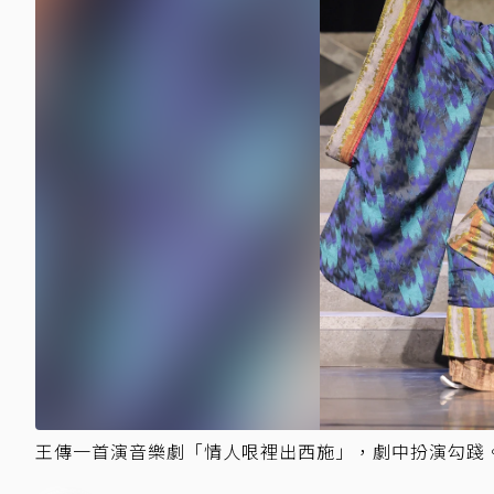
王傳一首演音樂劇「情人哏裡出西施」，劇中扮演勾踐