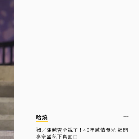
哈燒
獨／潘越雲全說了！40年感情曝光 揭開
李宗盛私下真面目