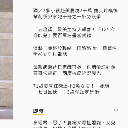
獨／2個小孩赴美要燒2千萬 曲艾玲嘆後
輩削價只拿她十分之一酬勞競爭
「五燈獎」最美主持人報喜！「185公
分帥兒」要百萬名畫當賀禮
演藝工會終於聯絡上田路路 她一聽這名
字卻立刻掛電話
母親病逝昔日家醜再掀！侯炳瑩認封鎖
哥哥侯冠群 兩度抗癌近況曝光
71歲姜厚任戀上小2輪女友！ 她曝
「七世因緣」：3歲就認定是他
即時
李翊君不忍了！農場文爆扯婚變、女兒