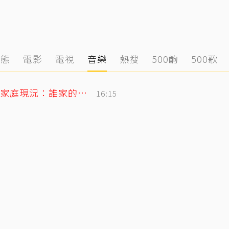
動態
電影
電視
音樂
熱搜
500齣
500歌
孫安佐出庭！狄鶯飛出台灣散心 孫鵬曝家庭現況：誰家的鍋底沒有灰塵
16:15