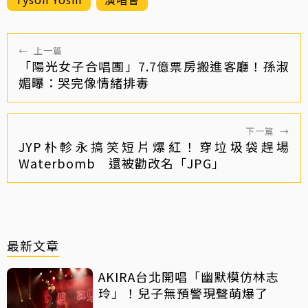
←
上一篇
「陽光女子合唱團」7.7億票房搬進客廳！孫淑
媚曝：哭完像情緒排毒
下一篇
→
JYP朴軫永搞笑短片爆紅！穿垃圾袋趕場
Waterbomb 還被勸改名「JPG」
最新文章
AKIRA台北開唱「幽默模仿林志
玲」！兒子無預警現聲萌爆了