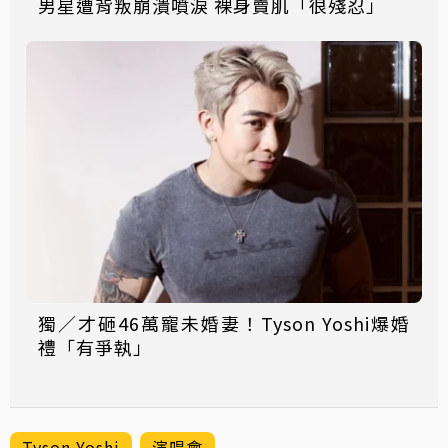
男星遭背叛崩潰噴淚 裸身賣肌「很殘忍」
獨／才砸46萬寵未婚妻！Tyson Yoshi爆婚
禮「有爭執」
Tyson Yoshi
演唱會