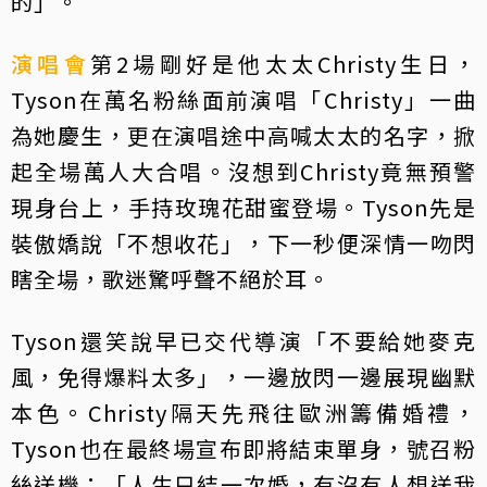
的」。
演唱會
第2場剛好是他太太Christy生日，
Tyson在萬名粉絲面前演唱「Christy」一曲
為她慶生，更在演唱途中高喊太太的名字，掀
起全場萬人大合唱。沒想到Christy竟無預警
現身台上，手持玫瑰花甜蜜登場。Tyson先是
裝傲嬌說「不想收花」，下一秒便深情一吻閃
瞎全場，歌迷驚呼聲不絕於耳。
Tyson還笑說早已交代導演「不要給她麥克
風，免得爆料太多」，一邊放閃一邊展現幽默
本色。Christy隔天先飛往歐洲籌備婚禮，
Tyson也在最終場宣布即將結束單身，號召粉
絲送機：「人生只結一次婚，有沒有人想送我