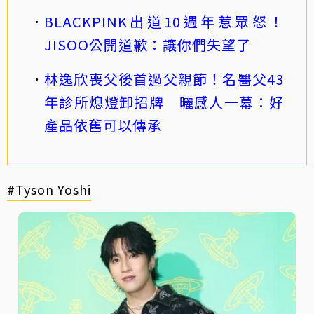
BLACKPINK出道10週年惹眾怒！
JISOO公開道歉：讓你們失望了
林逸欣喪父後首過父親節！名醫父43
年診所熄燈卸招牌 曬感人一幕：好
產品依舊可以傳承
#Tyson Yoshi