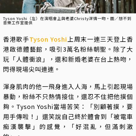
Tyson Yoshi（左）在演唱會上與老婆Christy深情一吻。圖／想不到
音樂工作室提供
香港歌手
Tyson Yoshi
上周末一連三天登上香
港啟德體藝館，吸引3萬名粉絲朝聖。除了大
玩「人體衝浪」，還和新婚老婆在台上熱吻，
閃得現場尖叫連連。
渾身肌肉的他一飛身進入人海，馬上引起現場
暴動，粉絲不只熱情接住，還忍不住把他摸個
夠。Tyson Yoshi當場苦笑：「別顧著摸，要
用手傳啦！」還笑說自己終於體會到「被電車
痴漢襲擊」的感覺，「好混亂，但滿刺激