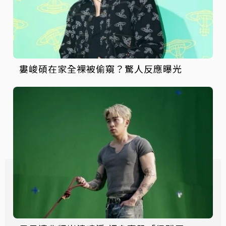
婁峻碩在家全裸被偷窺？驚人反應曝光