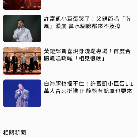
許富凱小巨蛋哭了！父親節唱「南
風」淚崩 鼻水糊臉都來不及擦
黃鐙輝驚喜現身淺堤專場！首度合
體飆唱嗨喊「相見恨晚」
白海豚也擋不住！許富凱小巨蛋1.1
萬人冒雨挺進 田馥甄有颱風也要來
相關新聞