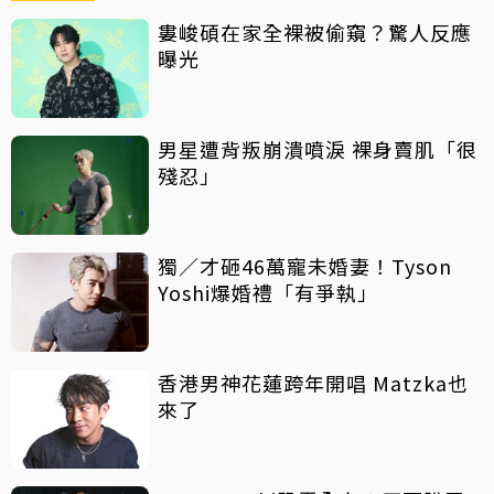
婁峻碩在家全裸被偷窺？驚人反應
曝光
男星遭背叛崩潰噴淚 裸身賣肌「很
殘忍」
獨／才砸46萬寵未婚妻！Tyson
Yoshi爆婚禮「有爭執」
香港男神花蓮跨年開唱 Matzka也
來了