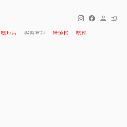
噓短片
娛樂有評
哈燒榜
噓粉