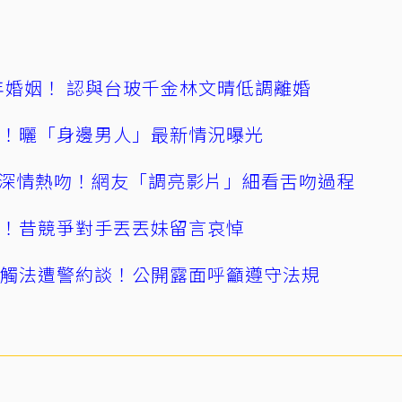
4年婚姻！ 認與台玻千金林文晴低調離婚
產！曬「身邊男人」最新情況曝光
深情熱吻！網友「調亮影片」細看舌吻過程
逝！昔競爭對手丟丟妹留言哀悼
誤觸法遭警約談！公開露面呼籲遵守法規