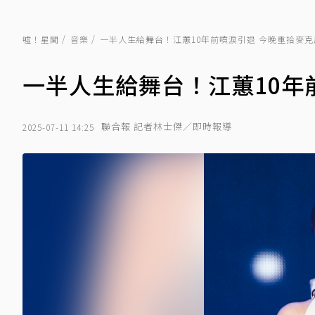
噓！星聞
音樂
一半人生給舞台！江蕙10年前噴淚引退 今晚重拾麥
一半人生給舞台！江蕙10年
聯合報 記者林士傑／即時報導
2025-07-11 14:25