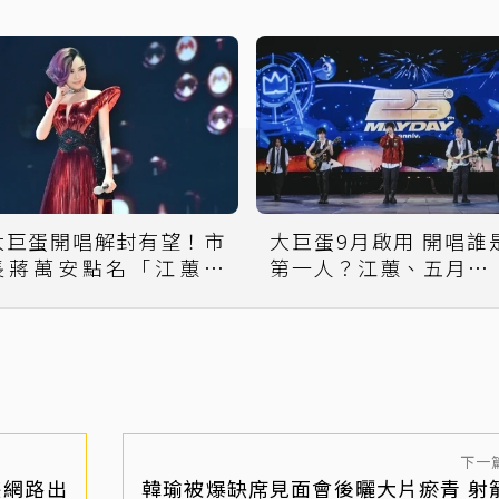
大巨蛋開唱解封有望！市
大巨蛋9月啟用 開唱誰
長蔣萬安點名「江蕙復
第一人？江蕙、五月天
出」 經紀人回應了
回應了
下一
堪網路出
韓瑜被爆缺席見面會後曬大片瘀青 射