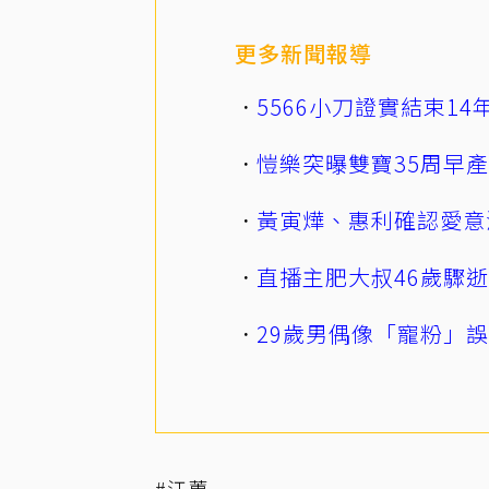
更多新聞報導
5566小刀證實結束1
愷樂突曝雙寶35周早
黃寅燁、惠利確認愛意
直播主肥大叔46歲驟
29歲男偶像「寵粉」
#江蕙