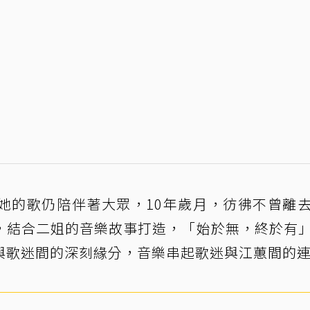
她的歌仍陪伴著大眾，10年歲月，彷彿不曾離
，結合二姐的音樂故事打造，「始於無，終於有
與歌迷間的深刻緣分，音樂串起歌迷與江蕙間的