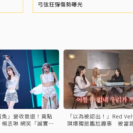
弓弦狂彈傷勢曝光
寬魚」營收衰退！竟點
「以為被認出！」Red Velv
、楊丞琳 網笑「誠實到
琪爆獨旅尷尬趣事 被當
拍照