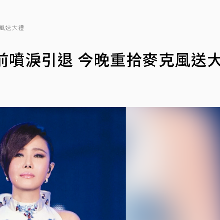
克風送大禮
前噴淚引退 今晚重拾麥克風送