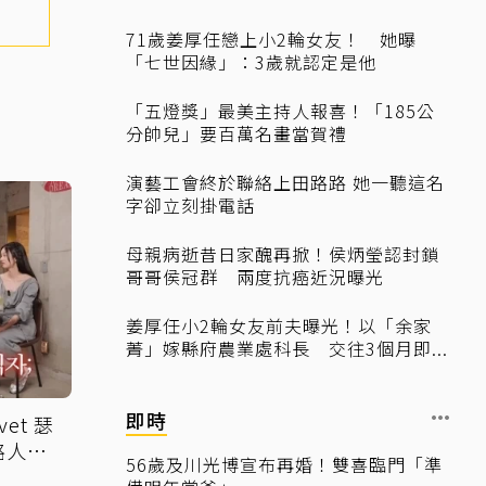
71歲姜厚任戀上小2輪女友！ 她曝
「七世因緣」：3歲就認定是他
「五燈獎」最美主持人報喜！「185公
分帥兒」要百萬名畫當賀禮
演藝工會終於聯絡上田路路 她一聽這名
字卻立刻掛電話
母親病逝昔日家醜再掀！侯炳瑩認封鎖
哥哥侯冠群 兩度抗癌近況曝光
姜厚任小2輪女友前夫曝光！以「余家
菁」嫁縣府農業處科長 交往3個月即...
即時
et 瑟
路人幫
56歲及川光博宣布再婚！雙喜臨門「準