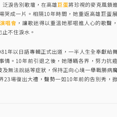
）泛淚告別歌壇，在高雄
巨蛋
將珍視的麥克風鎖
場哭成一片。相隔10年時間，她重返高雄巨蛋
演唱會
，讓歌迷得以重溫她那唱進人心的歌聲
也止不住淚水。
981年以日語專輯正式出道，一半人生全奉獻給
事情。10年前引退之後，她隱瞞各界，努力抗
波及無法說話等症狀，保持正向心境一舉戰勝病
界23場復出大禮，聲勢一如10年前的告別秀，