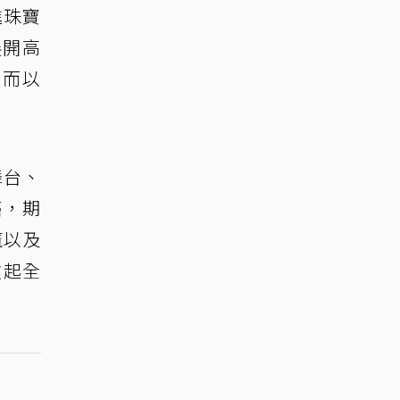
進珠寶
展開高
，而以
舞台、
癌，期
魔以及
掀起全