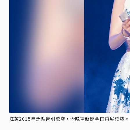
江蕙2015年泛淚告別歌壇，今晚重新開金口再展歌藝