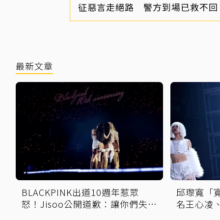
征惡言走絕路 警方到場已救不回
最新文章
BLACKPINK出道10週年惹眾
邱瓈寬「
怒！Jisoo公開道歉：讓你們失望
名王心凌
了
不行」