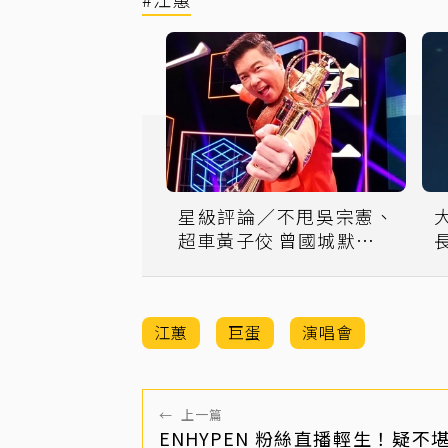
星級評論／不甩吳宗憲、
超車黃子佼 曾國城默默成
為「綜藝之王」
江蕙
巨蛋
演唱會
←
上一篇
ENHYPEN 粉絲直播輕生！疑不