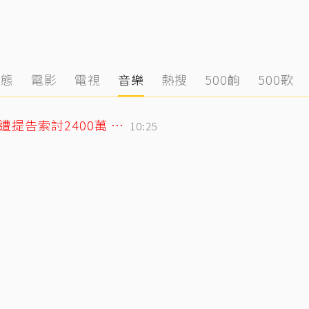
動態
電影
電視
音樂
熱搜
500齣
500歌
75歲大咖影后爆戀小38歲攝影同居6年？遭提告索討2400萬 硬氣反擊絕不給
10:25