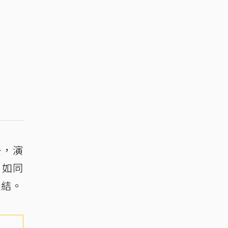
去，演
」如同
連結。