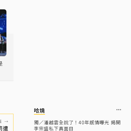
是
都
哈燒
篇
→
獨／潘越雲全說了！40年感情曝光 揭開
箭遭
李宗盛私下真面目