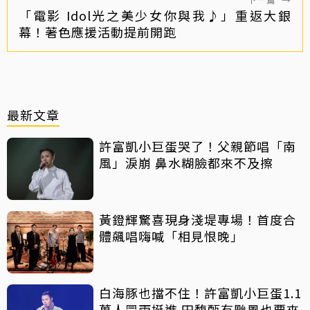
「電影 Idol光之美少女你與我♪」重返大銀
幕！著色應援活動提前開跑
最新文章
許富凱小巨蛋哭了！父親節唱「南
風」淚崩 鼻水糊臉都來不及擦
黃鐙輝驚喜現身淺堤專場！首度合
體飆唱嗨喊「相見恨晚」
白海豚也擋不住！許富凱小巨蛋1.1
萬人冒雨挺進 田馥甄有颱風也要來