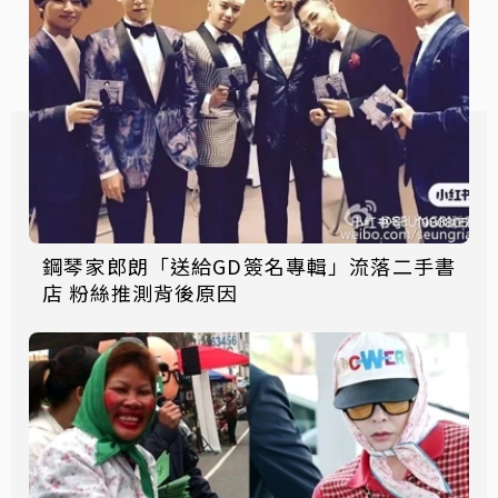
鋼琴家郎朗「送給GD簽名專輯」流落二手書
店 粉絲推測背後原因