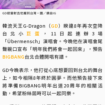
GD把雷射吉他搬到台灣。圖／摘自IG
韓流天王G-Dragon（
GD
）睽違8年再次空降
台北小
巨蛋
，11日起連辦3場
「Übermensch」演唱會。今晚他在演唱會尾
聲親口宣布「明年我們將會一起回來」，預告
BIGBANG
台北合體開唱有譜。
GD今晚表示，他打從心底想要回到台北的舞台
上，如今相隔8年終於圓夢。而他預告接下來
將準備BIGBANG明年出道20周年的相關活
動，希望粉絲屆時可以一起同樂。