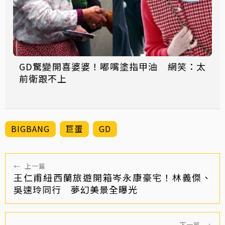
GD驚變開喜婆婆！嘟嘴塗指甲油 網笑：太
前衛跟不上
BIGBANG
巨蛋
GD
←
上一篇
王仁甫紐西蘭旅遊開箱岑永康豪宅！林義傑、
吳速玲同行 夢幻美景全曝光
下一篇
→