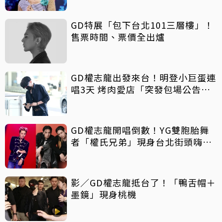
GD特展「包下台北101三層樓」！
售票時間、票價全出爐
GD權志龍出發來台！明登小巨蛋連
唱3天 烤肉愛店「突發包場公告」
粉絲暴動嗨翻
GD權志龍開唱倒數！YG雙胞胎舞
者「權氏兄弟」現身台北街頭嗨拍
「台灣感性」 天菜級高顏值讓人秒
戀愛
影／GD權志龍抵台了！「鴨舌帽＋
墨鏡」現身桃機