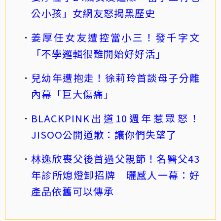
公小孩」女網友怒揭黑歷史
姜厚任女友遭控當小三！發千字文
「不學邏輯很難開始好好活」
兒幼年遭抱走！徐莉玲首談母子分離
內幕「巨大傷痛」
BLACKPINK出道10週年惹眾怒！
JISOO公開道歉：讓你們失望了
林逸欣喪父後首過父親節！名醫父43
年診所熄燈卸招牌 曬感人一幕：好
產品依舊可以傳承