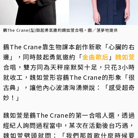
鶴The Crane(左)鼓起勇氣邀約魏如萱合唱。圖／落夢地提供
鶴The Crane靠生物課本創作新歌「心臟的右
邊」，同時鼓起勇氣邀約「
金曲歌后
」
魏如萱
合唱，雙方同為天秤座默契十足，只花3小時
就收工，魏如萱形容鶴The Crane的形象「很
古典」，讓他內心波濤洶湧樂說：「感受超奇
妙！」
魏如萱是鶴The Crane的第一合唱人選，透過
經紀人詢問過程當中，某次在活動後台巧遇，
魏如萱劈頭就問：「我們那首歌什麼時候要