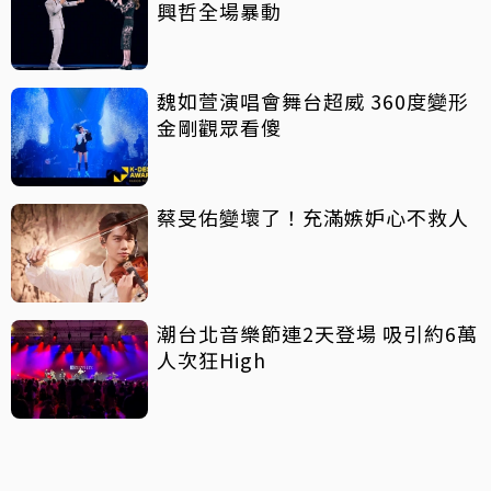
興哲全場暴動
魏如萱演唱會舞台超威 360度變形
金剛觀眾看傻
蔡旻佑變壞了！充滿嫉妒心不救人
潮台北音樂節連2天登場 吸引約6萬
人次狂High