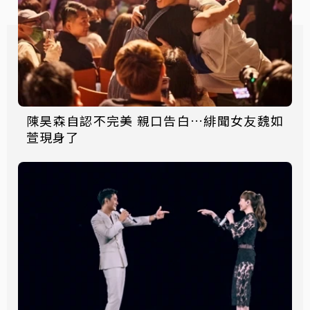
陳昊森自認不完美 親口告白…緋聞女友魏如
萱現身了