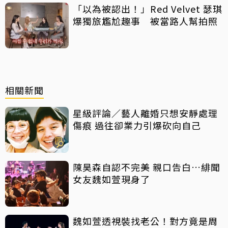
「以為被認出！」Red Velvet 瑟琪
爆獨旅尷尬趣事 被當路人幫拍照
相關新聞
星級評論／藝人離婚只想安靜處理
傷痕 過往卻業力引爆砍向自己
陳昊森自認不完美 親口告白…緋聞
女友魏如萱現身了
魏如萱透視裝找老公！對方竟是周