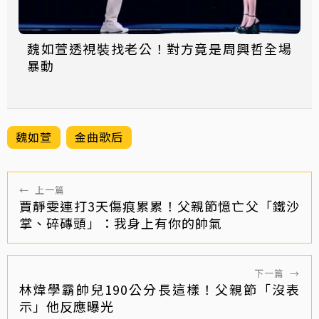
魏如萱透視裝找老公！對方竟是周興哲全場
暴動
魏如萱
金曲歌后
←
上一篇
賈靜雯連打3天傷痕累累！父親節憶亡父「鐵沙
掌、碎磚頭」：我身上有你的帥氣
下一篇
→
林煒學霸帥兒190公分長這樣！父親節「沒表
示」他反應曝光