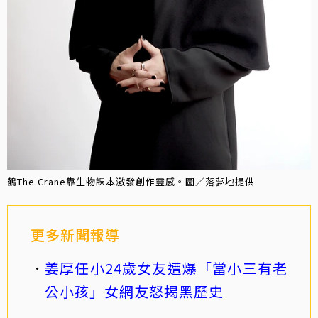
鶴The Crane靠生物課本激發創作靈感。圖／落夢地提供
更多新聞報導
姜厚任小24歲女友遭爆「當小三有老
公小孩」女網友怒揭黑歷史