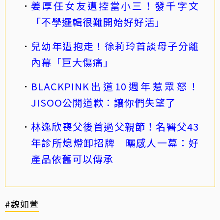
姜厚任女友遭控當小三！發千字文
「不學邏輯很難開始好好活」
兒幼年遭抱走！徐莉玲首談母子分離
內幕「巨大傷痛」
BLACKPINK出道10週年惹眾怒！
JISOO公開道歉：讓你們失望了
林逸欣喪父後首過父親節！名醫父43
年診所熄燈卸招牌 曬感人一幕：好
產品依舊可以傳承
#魏如萱