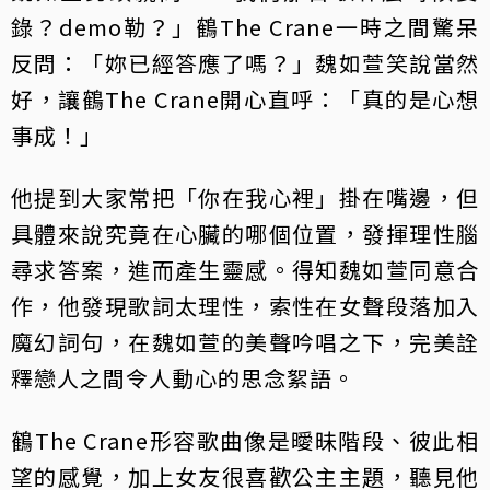
錄？demo勒？」鶴The Crane一時之間驚呆
反問：「妳已經答應了嗎？」魏如萱笑說當然
好，讓鶴The Crane開心直呼：「真的是心想
事成！」
他提到大家常把「你在我心裡」掛在嘴邊，但
具體來說究竟在心臟的哪個位置，發揮理性腦
尋求答案，進而產生靈感。得知魏如萱同意合
作，他發現歌詞太理性，索性在女聲段落加入
魔幻詞句，在魏如萱的美聲吟唱之下，完美詮
釋戀人之間令人動心的思念絮語。
鶴The Crane形容歌曲像是曖昧階段、彼此相
望的感覺，加上女友很喜歡公主主題，聽見他