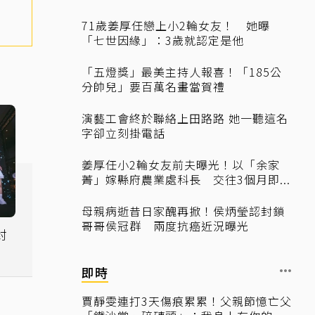
71歲姜厚任戀上小2輪女友！ 她曝
「七世因緣」：3歲就認定是他
「五燈獎」最美主持人報喜！「185公
分帥兒」要百萬名畫當賀禮
演藝工會終於聯絡上田路路 她一聽這名
字卻立刻掛電話
姜厚任小2輪女友前夫曝光！以「余家
菁」嫁縣府農業處科長 交往3個月即...
母親病逝昔日家醜再掀！侯炳瑩認封鎖
哥哥侯冠群 兩度抗癌近況曝光
封
即時
賈靜雯連打3天傷痕累累！父親節憶亡父