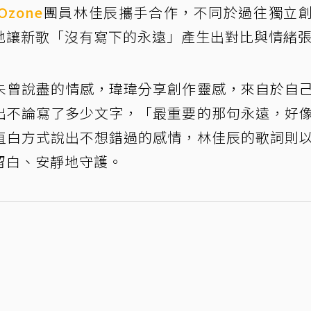
Ozone
團員林佳辰攜手合作，不同於過往獨立
地讓新歌「沒有寫下的永遠」產生出對比與情緒
未曾說盡的情感，瑋瑋分享創作靈感，來自於自
出不論寫了多少文字，「最重要的那句永遠，好
直白方式說出不想錯過的感情，林佳辰的歌詞則
留白、安靜地守護。