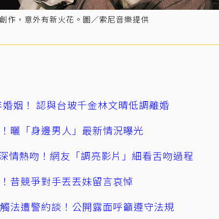
一起創作，意外有新火花。圖／索尼音樂提供
4年婚姻！ 認與台玻千金林文晴低調離婚
產！曬「身邊男人」最新情況曝光
深情熱吻！網友「調亮影片」細看舌吻過程
逝！昔競爭對手丟丟妹留言哀悼
誤觸法遭警約談！公開露面呼籲遵守法規