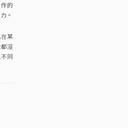
創作的
張力。
己在某
像都沒
以不同