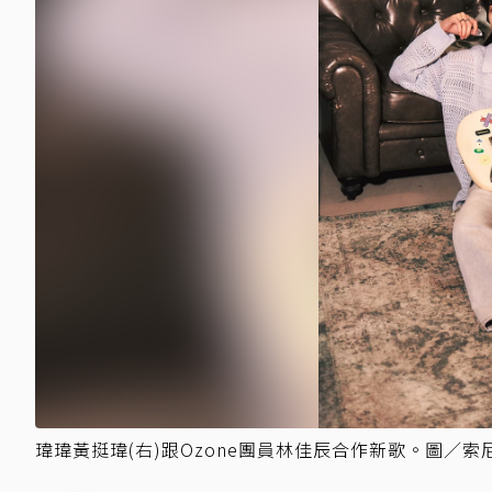
瑋瑋黃挺瑋(右)跟Ozone團員林佳辰合作新歌。圖／索