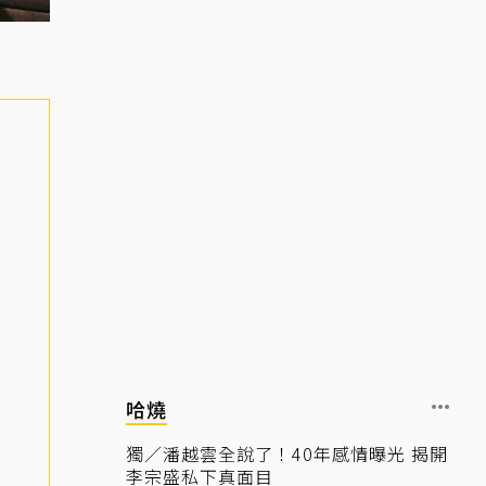
哈燒
獨／潘越雲全說了！40年感情曝光 揭開
李宗盛私下真面目