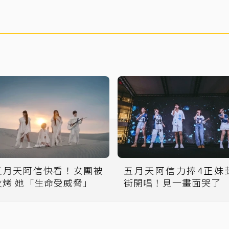
五月天阿信快看！女團被
五月天阿信力捧4正妹
火烤 她「生命受威脅」
街開唱！見一畫面哭了