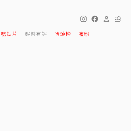
噓短片
娛樂有評
哈燒榜
噓粉