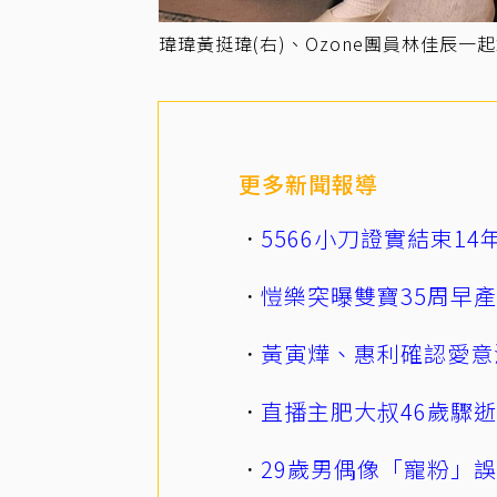
瑋瑋黃挺瑋(右)、Ozone團員林佳辰
更多新聞報導
5566小刀證實結束1
愷樂突曝雙寶35周早
黃寅燁、惠利確認愛意
直播主肥大叔46歲驟
29歲男偶像「寵粉」