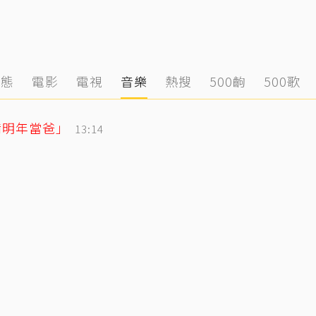
動態
電影
電視
音樂
熱搜
500齣
500歌
備明年當爸」
13:14