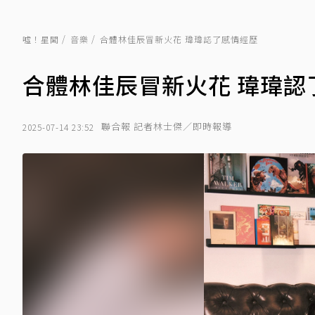
噓！星聞
音樂
合體林佳辰冒新火花 瑋瑋認了感情經歷
合體林佳辰冒新火花 瑋瑋認
聯合報 記者林士傑／即時報導
2025-07-14 23:52