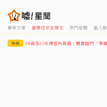
最新文章
姜厚任女友發文
熱門星聞
藝人
56歲及川光博宣布再婚！雙喜臨門「準
快訊