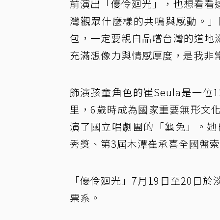
前演出「優伶廻光」，也想看看
灣觀眾什麼樣的共鳴與感動。」
包，一定要親自品嚐台灣的道地
充滿想像力與情感厚度，是我非
飾演孩童角色的崔Seula是一
里，6歲時成為國家重要無形文
演了國立唱劇團的「龜兔」。她
秀獎、第3屆木潭崔承喜全國盤
「優伶廻光」7月19日至20日於
票系。