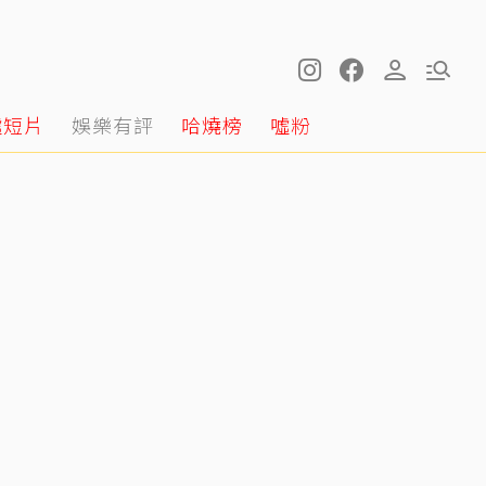
噓短片
娛樂有評
哈燒榜
噓粉