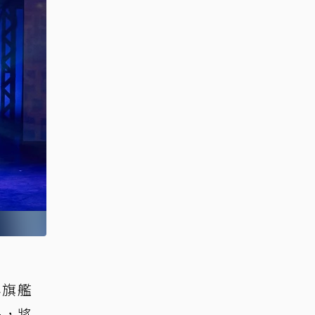
年旗艦
釋，將