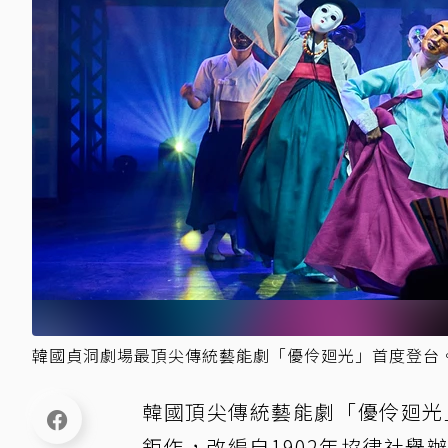
韓國貞洞劇場最頂尖傳統藝能劇「優伶廻光」首度登台
韓國頂尖傳統藝能劇「優伶廻光
鉅作，改編自1902年協律社