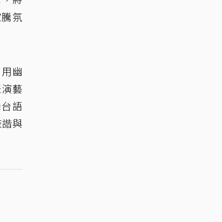
歡騰氛
，用幽
表演藝
舞台語
詼諧與