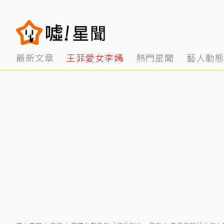
最新文章
王菲愛女李嫣
熱門星聞
藝人動