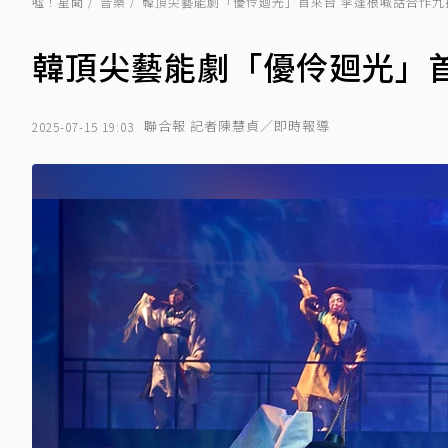
噓！星聞
音樂
韓頂尖藝能劇「優伶廻光」首來台 李逢根喊話合作九
韓頂尖藝能劇「優伶廻光」
聯合報 記者陳慧貞／即時報導
2025-07-15 19:03