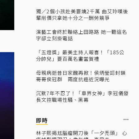
獨／2個小孩赴美要燒2千萬 曲艾玲嘆後
輩削價只拿她十分之一酬勞競爭
演藝工會終於聯絡上田路路 她一聽這名
字卻立刻掛電話
「五燈獎」最美主持人報喜！「185公
分帥兒」要百萬名畫當賀禮
母親病逝昔日家醜再掀！侯炳瑩認封鎖
哥哥侯冠群 兩度抗癌近況曝光
沉默7年不忍了！「車界女神」李冠儀發
長文控職場性騷、黑幕
即時
林子熙揭尪腦瘤開刀後「一夕禿頭」 心