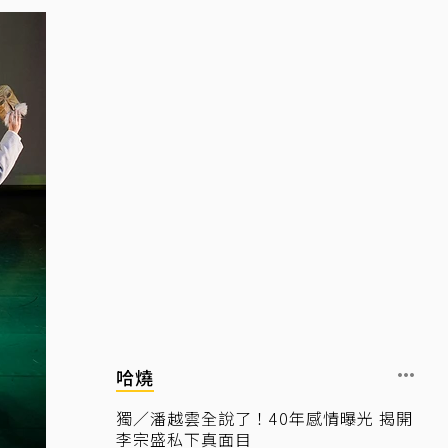
哈燒
獨／潘越雲全說了！40年感情曝光 揭開
李宗盛私下真面目