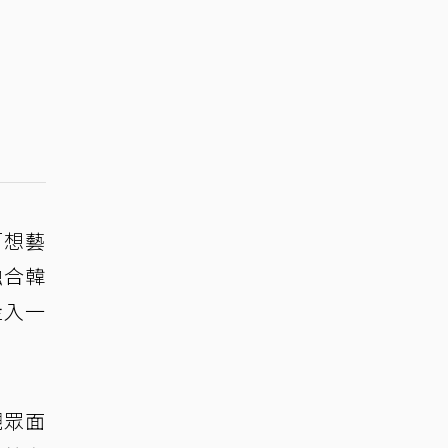
百想藝
融合韓
走入一
觀眾面