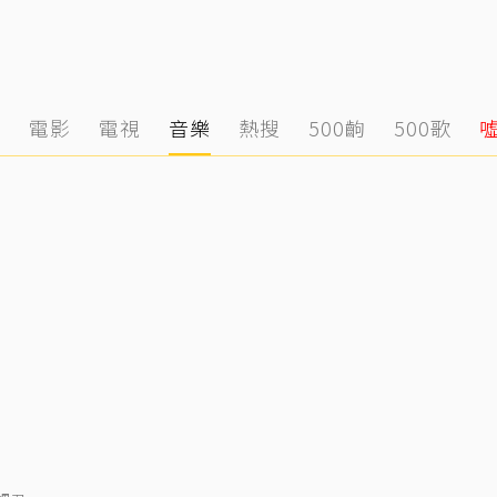
態
電影
電視
音樂
熱搜
500齣
500歌