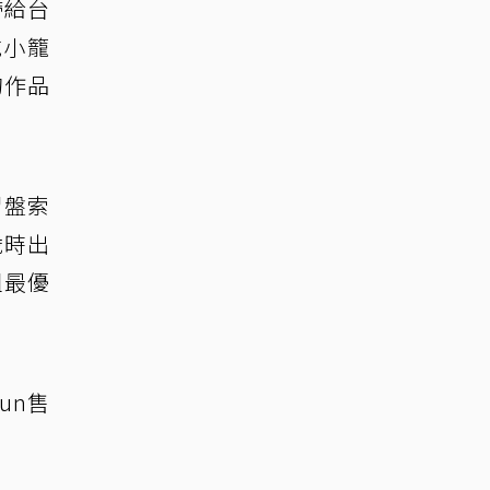
帶給台
吃小籠
的作品
習盤索
歲時出
組最優
un售