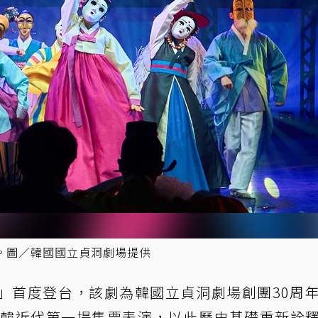
。圖／韓國國立貞洞劇場提供
」首度登台，該劇為韓國立貞洞劇場創團30周
舉辦韓近代第一場售票表演，以此歷史基礎重新詮