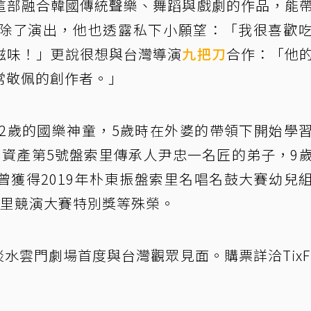
這部融合韓國傳統聲樂、舞蹈與戲劇的作品，能
除了演出，他也透露私下小願望：「我很喜歡
滋味！」更說很想與台灣導演
九把刀
合作：「他
常敬佩的創作者。」
位12歲的國樂神童，5歲時在外婆的帶領下開始學
化資產第5號盤索里傳承人尹忠一名匠的弟子，9
曾獲得2019年朴東振盤索里名唱名鼓大賽幼兒
索里競演大賽特別獎等殊榮。
淡水雲門劇場首度與台灣觀眾見面。購票詳洽TixF