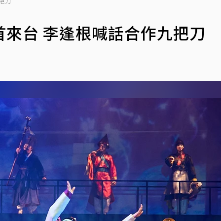
把刀
首來台 李逢根喊話合作九把刀