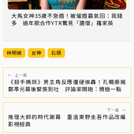
大馬女神35歲不急婚！被催婚霸氣回：我錢
多 過年歌合作YTR驚見「唐僧」羅家英
林明禎
女神
石頭
←
上一篇
《殺手媽咪》男主角反應僵硬挨轟！孔曉振揭
鄭準元幕後緊張到吐 評論家開砲：積極一點
下一篇
→
推理大師的時代謝幕 重溫東野圭吾作品改編
影視經典