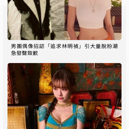
男團偶像招認「追求林明禎」引大量脫粉潮
急發聲致歉