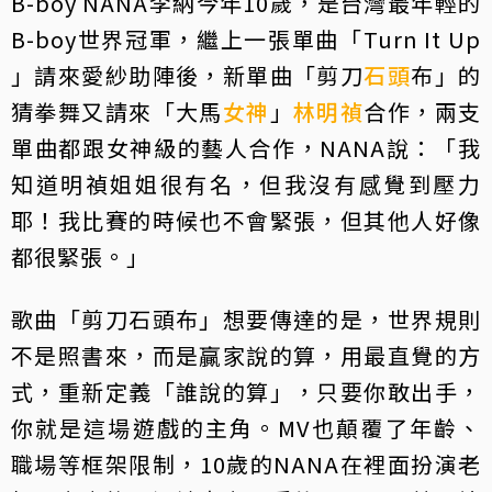
B-boy NANA李納今年10歲，是台灣最年輕的
B-boy世界冠軍，繼上一張單曲「Turn It Up
」請來愛紗助陣後，新單曲「剪刀
石頭
布」的
猜拳舞又請來「大馬
女神
」
林明禎
合作，兩支
單曲都跟女神級的藝人合作，NANA說：「我
知道明禎姐姐很有名，但我沒有感覺到壓力
耶！我比賽的時候也不會緊張，但其他人好像
都很緊張。」
歌曲「剪刀石頭布」想要傳達的是，世界規則
不是照書來，而是贏家說的算，用最直覺的方
式，重新定義「誰說的算」，只要你敢出手，
你就是這場遊戲的主角。MV也顛覆了年齡、
職場等框架限制，10歲的NANA在裡面扮演老