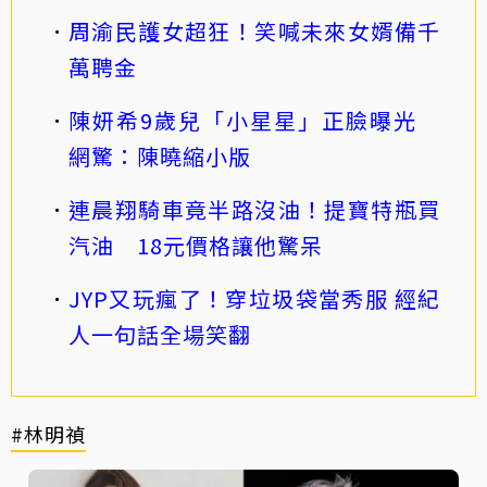
周渝民護女超狂！笑喊未來女婿備千
萬聘金
陳妍希9歲兒「小星星」正臉曝光
網驚：陳曉縮小版
連晨翔騎車竟半路沒油！提寶特瓶買
汽油 18元價格讓他驚呆
JYP又玩瘋了！穿垃圾袋當秀服 經紀
人一句話全場笑翻
#林明禎