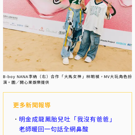
B-boy NANA李納（右）合作「大馬女神」林明禎，MV大玩角色扮
演。圖／開心果娛樂提供
更多新聞報導
明金成龍鳳胎兒吐「我沒有爸爸」
老師暖回一句話全網鼻酸