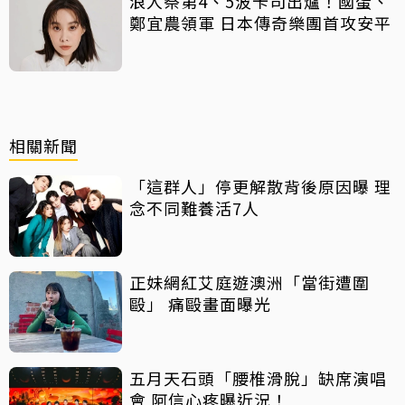
浪人祭第4、5波卡司出爐！國蛋、
鄭宜農領軍 日本傳奇樂團首攻安平
相關新聞
「這群人」停更解散背後原因曝 理
念不同難養活7人
正妹網紅艾庭遊澳洲「當街遭圍
毆」 痛毆畫面曝光
五月天石頭「腰椎滑脫」缺席演唱
會 阿信心疼曝近況！