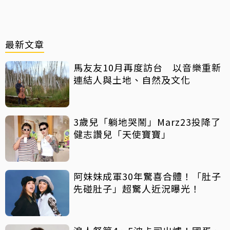
最新文章
馬友友10月再度訪台 以音樂重新
連結人與土地、自然及文化
3歲兒「躺地哭鬧」Marz23投降了
健志讚兒「天使寶寶」
阿妹妹成軍30年驚喜合體！「肚子
先碰肚子」超驚人近況曝光！