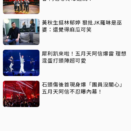
黃秋生挺林郁婷 狠批JK羅琳是巫
婆：還覺得麻瓜可笑
犀利趴來啦！五月天阿信爆雷 理想
混蛋打頭陣超可愛
石頭傷後首現身爆「團員沒關心」
五月天阿信不忍曝內幕！