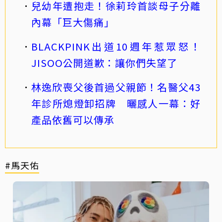
兒幼年遭抱走！徐莉玲首談母子分離
內幕「巨大傷痛」
BLACKPINK出道10週年惹眾怒！
JISOO公開道歉：讓你們失望了
林逸欣喪父後首過父親節！名醫父43
年診所熄燈卸招牌 曬感人一幕：好
產品依舊可以傳承
#馬天佑