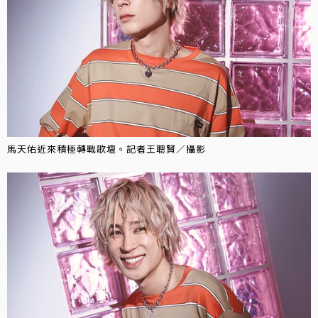
馬天佑近來積極轉戰歌壇。記者王聰賢／攝影