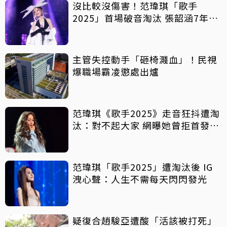
沒比較沒傷害！范瑋琪「歌手
2025」首場破音淘汰 張韶涵7年前
最終成績曝光
主管失控動手「砸椅濺血」！民視
爆職場霸凌懲處出爐
范瑋琪《歌手2025》走音狂抖遭淘
汰：對不起大家 網曝她曾拒首發、
臨時換歌
范瑋琪「歌手2025」遭淘汰後 IG
洩心聲：人生不需每天閃閃發光
疑復合趙駿亞遭酸「活該被打死」