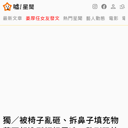
最新文章
姜厚任女友發文
熱門星聞
藝人動態
電影
電
獨／被椅子亂砸、拆鼻子填充物