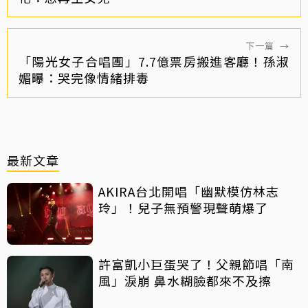
下一篇
→
「陽光女子合唱團」7.7億票房搬進客廳！孫淑
媚曝：哭完像情緒排毒
最新文章
AKIRA台北開唱「幽默模仿林志
玲」！兒子無預警現聲萌爆了
許富凱小巨蛋哭了！父親節唱「南
風」淚崩 鼻水糊臉都來不及擦