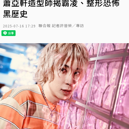
蕭亞軒造型師揭霸凌、整形恐怖
黑歷史
聯合報 記者許晉榮／專訪
2025-07-16 17:29