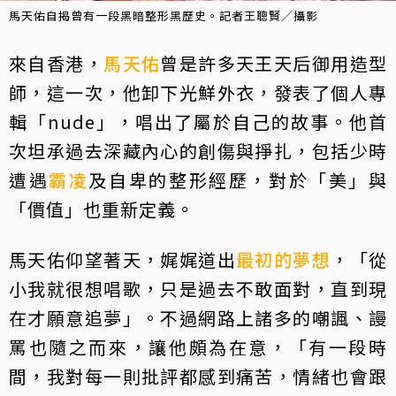
馬天佑自揭曾有一段黑暗整形黑歷史。記者王聰賢／攝影
來自香港，
馬天佑
曾是許多天王天后御用造型
師，這一次，他卸下光鮮外衣，發表了個人專
輯「nude」，唱出了屬於自己的故事。他首
次坦承過去深藏內心的創傷與掙扎，包括少時
遭遇
霸凌
及自卑的整形經歷，對於「美」與
「價值」也重新定義。
馬天佑仰望著天，娓娓道出
最初的夢想
，「從
小我就很想唱歌，只是過去不敢面對，直到現
在才願意追夢」。不過網路上諸多的嘲諷、謾
罵也隨之而來，讓他頗為在意，「有一段時
間，我對每一則批評都感到痛苦，情緒也會跟