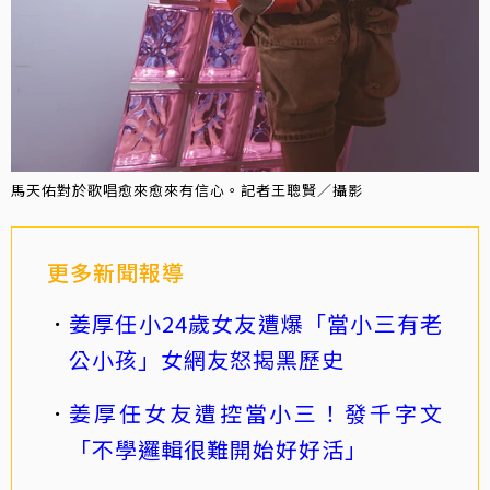
馬天佑對於歌唱愈來愈來有信心。記者王聰賢／攝影
更多新聞報導
姜厚任小24歲女友遭爆「當小三有老
公小孩」女網友怒揭黑歷史
姜厚任女友遭控當小三！發千字文
「不學邏輯很難開始好好活」