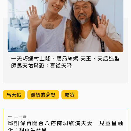
一天巧遇村上隆、碧昂絲媽 天王、天后造型
師馬天佑驚恐：喜從天降
馬天佑
最初的夢想
霸凌
←
上一篇
邱凱偉首闖台八搭陳珮騏演夫妻 見童星融
化：想再生女兒