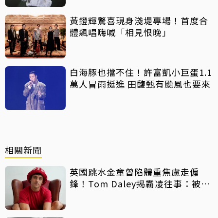
黃鐙輝驚喜現身淺堤專場！首度合
體飆唱嗨喊「相見恨晚」
白海豚也擋不住！許富凱小巨蛋1.1
萬人冒雨挺進 田馥甄有颱風也要來
相關新聞
英國跳水金童曾陷體重焦慮走偏
鋒！Tom Daley揭霸凌往事：被迫
反鎖教室獨自吃飯