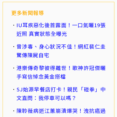
更多新聞報導
IU耳疾惡化後首露面！一口氣曬19張
近照 真實狀態全曝光
曾涉毒、身心狀況不佳！網紅裴仁圭
驚傳陳屍自宅
港樂傳奇黎彼得離世！歌神許冠傑曬
手寫信悼念黃金搭檔
SJ始源早餐店打卡！親民「碰拳」中
文直問：我停車可以嗎？
陳聆薇病逝江蕙崩潰爆哭！洩抗癌過