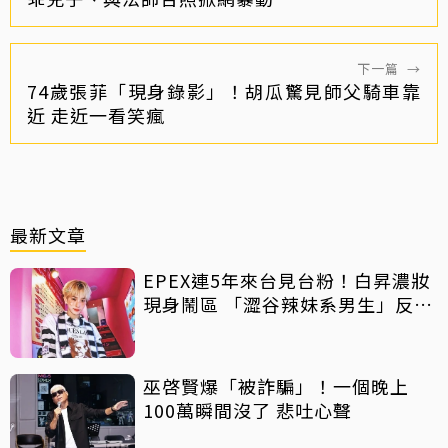
下一篇
→
74歲張菲「現身錄影」！胡瓜驚見師父騎車靠
近 走近一看笑瘋
最新文章
EPEX連5年來台見台粉！白昇濃妝
現身鬧區 「澀谷辣妹系男生」反差
吸睛
巫啓賢爆「被詐騙」！一個晚上
100萬瞬間沒了 悲吐心聲