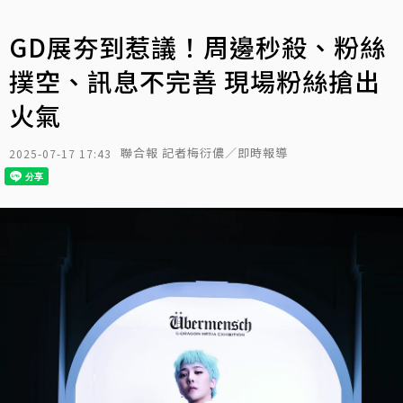
GD展夯到惹議！周邊秒殺、粉絲
撲空、訊息不完善 現場粉絲搶出
火氣
聯合報 記者梅衍儂／即時報導
2025-07-17 17:43