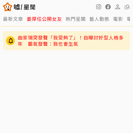
曲家瑞突發聲「我受夠了」！自曝討好型人格多
最新文章
姜厚任公開女友
熱門星聞
藝人動態
電影
電
年 霸氣發聲：我也會生氣
黃寅燁、惠利確認愛意深情熱吻！網友震驚到
「調亮影片」細看舌吻過程