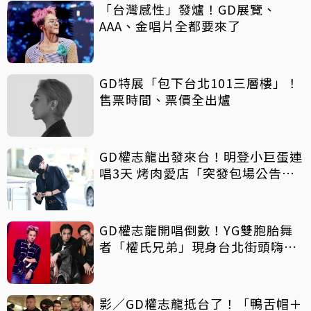
「台灣感性」發爐！GD展覽、
AAA、金唱片全都要來了
GD特展「包下台北101三層樓」！
售票時間、票價全出爐
GD權志龍出發來台！明登小巨蛋連
唱3天 烤肉愛店「突發包場公告」
粉絲暴動嗨翻
GD權志龍開唱倒數！YG雙胞胎舞
者「權氏兄弟」現身台北街頭嗨拍
「台灣感性」 天菜級高顏值讓人秒
戀愛
影／GD權志龍抵台了！「鴨舌帽＋