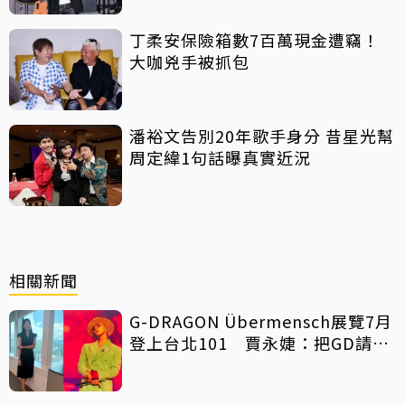
丁柔安保險箱數7百萬現金遭竊！
大咖兇手被抓包
潘裕文告別20年歌手身分 昔星光幫
周定緯1句話曝真實近況
相關新聞
G-DRAGON Übermensch展覽7月
登上台北101 賈永婕：把GD請來
了