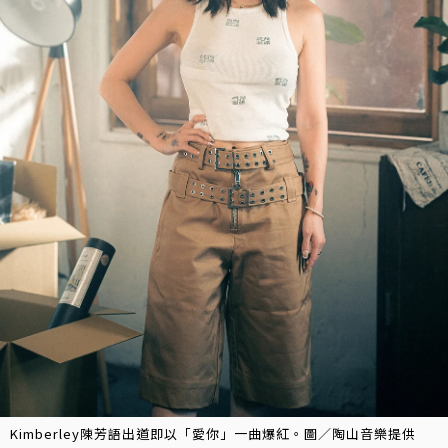
Kimberley陳芳語出道即以「愛你」一曲爆紅。圖／陶山音樂提供