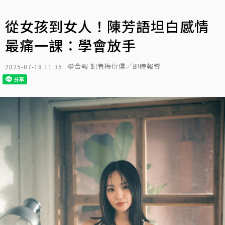
從女孩到女人！陳芳語坦白感情
最痛一課：學會放手
聯合報 記者梅衍儂／即時報導
2025-07-18 11:35