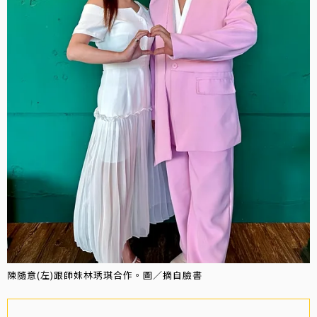
陳隨意(左)跟師妹林琇琪合作。圖／摘自臉書