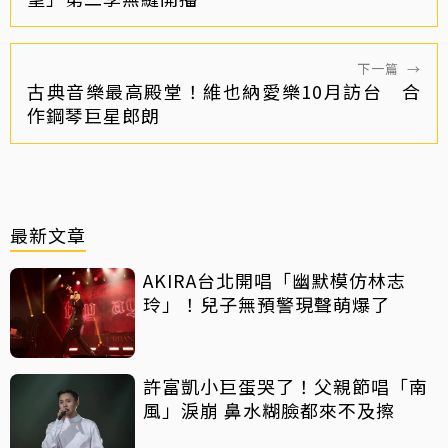
下一篇
→
古典音樂最高殿堂！維也納愛樂10月訪台 合
作鋼琴巨星郎朗
最新文章
AKIRA台北開唱「幽默模仿林志
玲」！兒子無預警現聲萌爆了
許富凱小巨蛋哭了！父親節唱「南
風」淚崩 鼻水糊臉都來不及擦