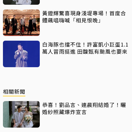
黃鐙輝驚喜現身淺堤專場！首度合
體飆唱嗨喊「相見恨晚」
白海豚也擋不住！許富凱小巨蛋1.1
萬人冒雨挺進 田馥甄有颱風也要來
相關新聞
恭喜！劉品言、連晨翔結婚了！曬
婚紗照藏爆炸宣言