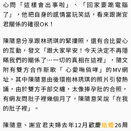
心問「這樣會出事啦」、「回家要跪電腦
了」，他把自身的感情當玩笑話，看來跟謝宜
君關係的確很OK！
陳隨意分享跟林琇琪的緊摟照，還有合比愛心
的互動，發文「跟大家早安！今天決定不再隱
瞞我們的關係了…一切的真相在這裡」，隨文
附有雙方合作新歌「 心愛嘸倘哮」的MV網
址。其中陳隨意由後環抱林琇琪的照片引發熱
議，由於雙方手部交纏，太像捧孕肚的合照，
有網友問肚子裡幾個月了，陳隨意笑說「在我
的肚子裡」。
陳隨意、謝宜君夫婦去年12月歡慶
結婚
26周