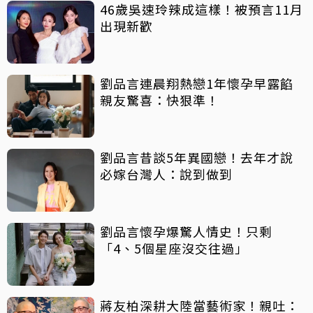
46歲吳速玲辣成這樣！被預言11月
出現新歡
劉品言連晨翔熱戀1年懷孕早露餡
親友驚喜：快狠準！
劉品言昔談5年異國戀！去年才說
必嫁台灣人：說到做到
劉品言懷孕爆驚人情史！只剩
「4、5個星座沒交往過」
蔣友柏深耕大陸當藝術家！親吐：