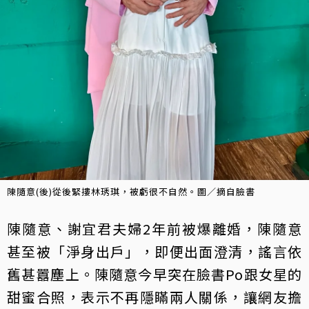
陳隨意(後)從後緊摟林琇琪，被虧很不自然。圖／摘自臉書
陳隨意、謝宜君夫婦2年前被爆離婚，陳隨意
甚至被「淨身出戶」，即便出面澄清，謠言依
舊甚囂塵上。陳隨意今早突在臉書Po跟女星的
甜蜜合照，表示不再隱瞞兩人關係，讓網友擔