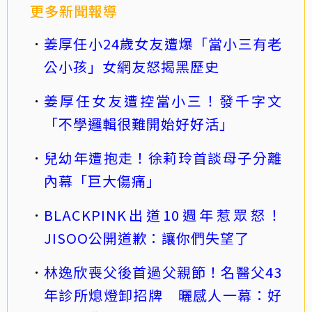
更多新聞報導
姜厚任小24歲女友遭爆「當小三有老
公小孩」女網友怒揭黑歷史
姜厚任女友遭控當小三！發千字文
「不學邏輯很難開始好好活」
兒幼年遭抱走！徐莉玲首談母子分離
內幕「巨大傷痛」
BLACKPINK出道10週年惹眾怒！
JISOO公開道歉：讓你們失望了
林逸欣喪父後首過父親節！名醫父43
年診所熄燈卸招牌 曬感人一幕：好