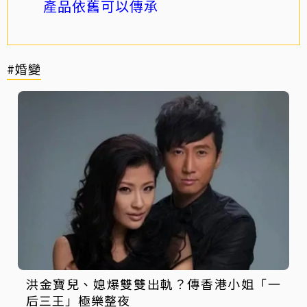
產品依舊可以傳承
#婚變
洪金寶兒、媳爆雙雙出軌？傳香港小姐「一
后三王」極樂整夜