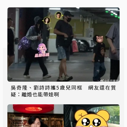
吳奇隆、劉詩詩攜5歲兒同框 網友還在質
疑：離婚也能帶娃啊