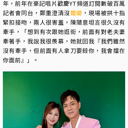
年，前年在豪記唱片歡慶YT頻道訂閱數破百萬
記者會同台，鄭重澄清沒
婚變
，現場被拱十指
緊扣接吻，兩人很害羞，陳隨意坦言很久沒有
牽手，「想到有次跟她逛街，前面有對老夫妻
牽著手，我說我很羨慕，她就回我『我們雖然
沒有牽手，但前面有人拿刀要殺你，我會擋在
你面前』」。