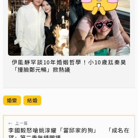
伊能靜罕談10年婚姻哲學！小10歲尪秦昊
「撞臉鄭元暢」掀熱議
婚變
結婚
←
上一篇
李國毅怒嗆姚淳耀「當邱家的狗」 「成名在
望」第二季無縫開播